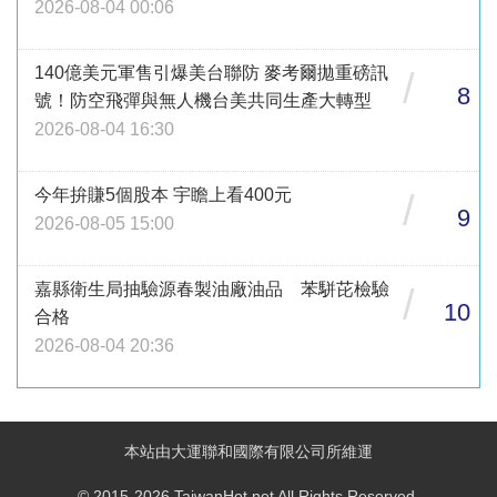
2026-08-04 00:06
140億美元軍售引爆美台聯防 麥考爾拋重磅訊
/
8
號！防空飛彈與無人機台美共同生產大轉型
2026-08-04 16:30
今年拚賺5個股本 宇瞻上看400元
/
9
2026-08-05 15:00
嘉縣衛生局抽驗源春製油廠油品 苯駢芘檢驗
/
10
合格
2026-08-04 20:36
本站由大運聯和國際有限公司所維運
© 2015-2026 TaiwanHot.net All Rights Reserved.