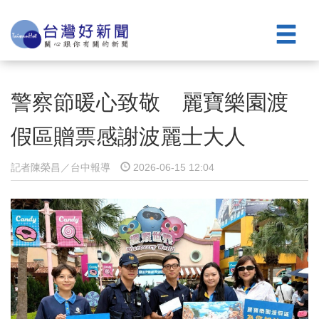
警察節暖心致敬 麗寶樂園渡
假區贈票感謝波麗士大人
記者陳榮昌／台中報導
2026-06-15 12:04