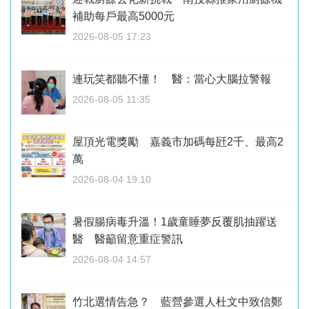
補助每戶最高5000元
2026-08-05 17:23
連玩笑都聽不懂！ 醫：當心大腦拉警報
2026-08-05 11:35
屋頂光電獎勵 嘉義市加碼每瓩2千、最高2
萬
2026-08-04 19:10
暑假腸病毒升溫！1歲童睡夢反覆肌抽躍送
醫 醫籲留意重症警訊
2026-08-04 14:57
竹北選情告急？ 藍營參選人杜文中致信鄭