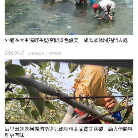
外埔區大甲溪畔生態空間景色優美 成民眾休閒熱門去處
2026-07-15
記者陳榮昌／台中報導
后里田媽媽柯麗湄指導兒媳種植高品質甘露梨 融入佳餚料
理更有味