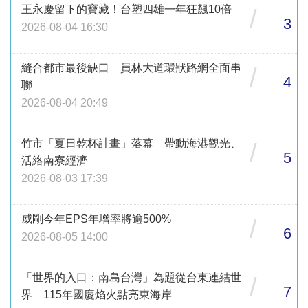
王永慶留下的寶藏！台塑四雄一年狂飆10倍
/
3
2026-08-04 16:30
縫合都市最後缺口 員林大道環狀路網全面串
/
4
聯
2026-08-04 20:49
竹市「夏日乾杯計畫」落幕 帶動海港觀光、
/
5
活絡南寮經濟
2026-08-03 17:39
威剛今年EPS年增率將逾500%
/
6
2026-08-05 14:00
「世界的入口：南島台灣」為題從台東連結世
/
7
界 115年國慶焰火點亮東海岸