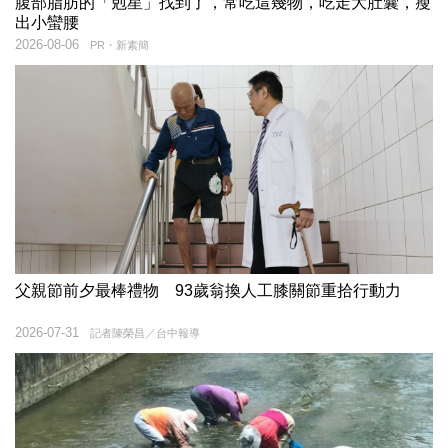
腹部脂肪的「剋星」找到了，常吃這幾物，吃走大肚囊，瘦
出小蠻腰
2026-08-06
PR・新素簡
父親節前夕最棒禮物 93歲翁換人工膝關節重拾行動力
2026-07-31
記者陳榮昌／台中報導