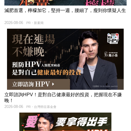
減肥首選，檸檬加它，堅持一週，腰細了，瘦到你懷疑人生
2026-08-06
PR・新素簡
立即諮詢HPV！是對自己健康最好的投資，把握現在不嫌
晚！
2026-08-06
PR・台灣癌症基金會