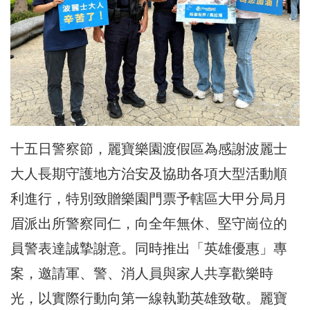
十五日警察節，麗寶樂園渡假區為感謝波麗士
大人長期守護地方治安及協助各項大型活動順
利進行，特別致贈樂園門票予轄區大甲分局月
眉派出所警察同仁，向全年無休、堅守崗位的
員警表達誠摯謝意。同時推出「英雄優惠」專
案，邀請軍、警、消人員與家人共享歡樂時
光，以實際行動向第一線執勤英雄致敬。麗寶