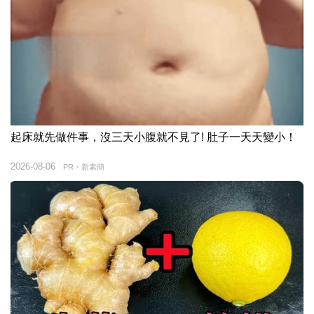
起床就先做件事，沒三天小腹就不見了! 肚子一天天變小！
2026-08-06
PR・新素簡