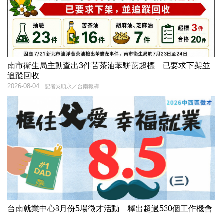
南市衛生局主動查出3件苦茶油苯駢芘超標 已要求下架並
追蹤回收
2026-08-04
記者吳順永／台南報導
台南就業中心8月份5場徵才活動 釋出超過530個工作機會