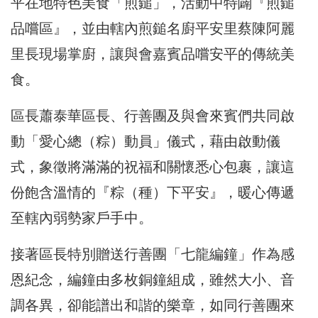
平在地特色美食「煎鎚」，活動中特闢『煎鎚
品嚐區』，並由轄內煎鎚名廚平安里蔡陳阿麗
里長現場掌廚，讓與會嘉賓品嚐安平的傳統美
食。
區長蕭泰華區長、行善團及與會來賓們共同啟
動「愛心總（粽）動員」儀式，藉由啟動儀
式，象徵將滿滿的祝福和關懷悉心包裹，讓這
份飽含溫情的『粽（種）下平安』，暖心傳遞
至轄內弱勢家戶手中。
接著區長特別贈送行善團「七龍編鐘」作為感
恩紀念，編鐘由多枚銅鐘組成，雖然大小、音
調各異，卻能譜出和諧的樂章，如同行善團來