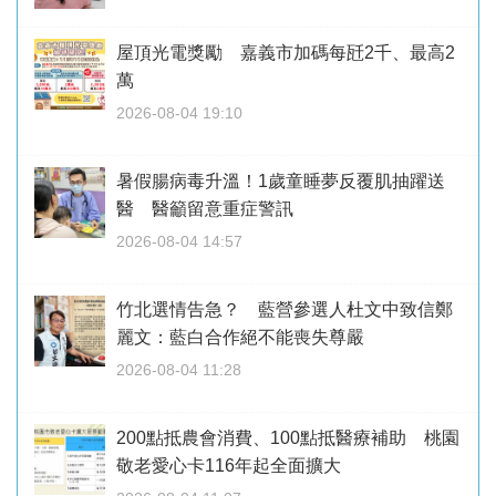
屋頂光電獎勵 嘉義市加碼每瓩2千、最高2
萬
2026-08-04 19:10
暑假腸病毒升溫！1歲童睡夢反覆肌抽躍送
醫 醫籲留意重症警訊
2026-08-04 14:57
竹北選情告急？ 藍營參選人杜文中致信鄭
麗文：藍白合作絕不能喪失尊嚴
2026-08-04 11:28
200點抵農會消費、100點抵醫療補助 桃園
敬老愛心卡116年起全面擴大