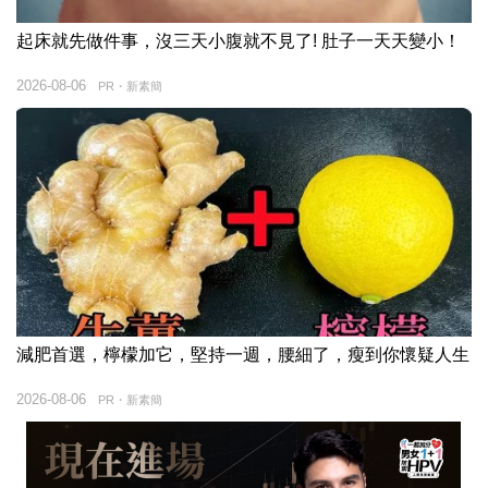
起床就先做件事，沒三天小腹就不見了! 肚子一天天變小！
2026-08-06
PR・新素簡
減肥首選，檸檬加它，堅持一週，腰細了，瘦到你懷疑人生
2026-08-06
PR・新素簡