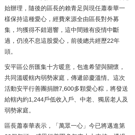
始辦理，隨後的區長的賴青足與現任蕭泰華一
樣保持這種愛心，經費來源全由區長對外募
集，均獲得不錯迴響，這中間雖有疫情中斷
過，仍澆不息這股愛心，前後總共經歷22年
頭。
安平區公所匯集十方暖意，包進希望與關懷，
共同溫暖轄內弱勢家庭，傳遞節慶溫情。這次
活動安平行善團捐贈7,600多顆愛心粽，將發送
給轄內約1,244戶低收入戶、中老、獨居老人及
弱勢家庭。
區長蕭泰華表示，「萬眾一心」今已將邁進第