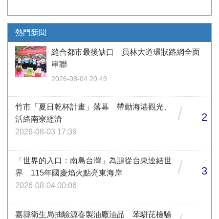
熱門新聞
縫合都市最後缺口 員林大道環狀路網全面
串聯
2026-08-04 20:49
竹市「夏日乾杯計畫」落幕 帶動海港觀光、
/
2
活絡南寮經濟
2026-08-03 17:39
「世界的入口：南島台灣」為題從台東連結世
/
3
界 115年國慶焰火點亮東海岸
2026-08-04 00:06
嘉縣衛生局抽驗源春製油廠油品 苯駢芘檢驗