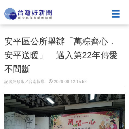
安平區公所舉辦「萬粽齊心．
安平送暖」 邁入第22年傳愛
不間斷
記者吳順永／台南報導
2026-06-12 15:58