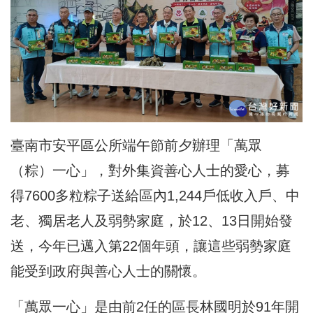
臺南市安平區公所端午節前夕辦理「萬眾
（粽）一心」，對外集資善心人士的愛心，募
得7600多粒粽子送給區內1,244戶低收入戶、中
老、獨居老人及弱勢家庭，於12、13日開始發
送，今年已邁入第22個年頭，讓這些弱勢家庭
能受到政府與善心人士的關懷。
「萬眾一心」是由前2任的區長林國明於91年開