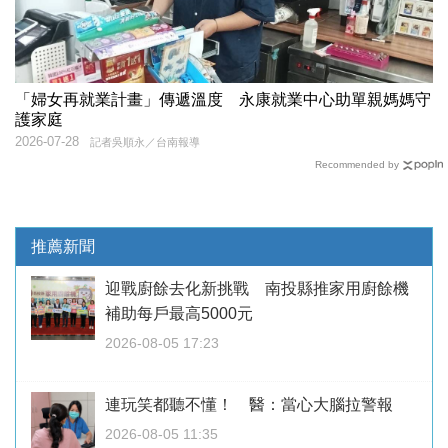
「婦女再就業計畫」傳遞溫度 永康就業中心助單親媽媽守
護家庭
2026-07-28
記者吳順永／台南報導
Recommended by
推薦新聞
迎戰廚餘去化新挑戰 南投縣推家用廚餘機
補助每戶最高5000元
2026-08-05 17:23
連玩笑都聽不懂！ 醫：當心大腦拉警報
2026-08-05 11:35