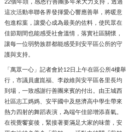
22個年頭，感恩行善團多年來大力支持，透過
這次活動串聯各界發揮愛心響應善舉，將暖意
包進粽葉，讓愛心成為最美的佐料，使民眾在
佳節期間也能感受社會溫情，落實社區關懷，
讓每一位弱勢族群都能感受到安平區公所的守
護與支持。
「萬眾一心」記者會於12日上午在區公所4樓舉
行，市議員盧崑福、李啟維與安平區各里長均
到場，一致感謝行善團來賓的付出。由王城西
社區志工媽媽、安平國中及慈濟高中學生帶來
熱力四射的舞蹈表演，為端午佳節增添喜氣。
在視覺饗宴後，緊接著要滿足大家的味蕾，安