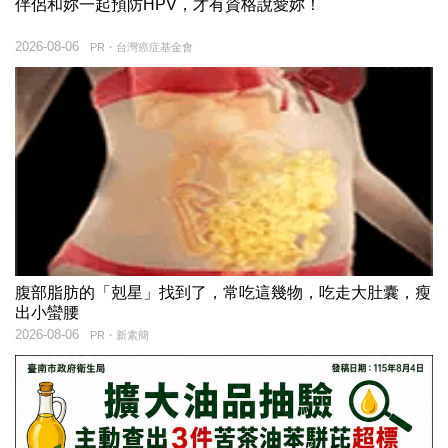
伴侶和妳一起預防HPV，才有資格說愛妳！
2026-08-06
PR・台灣癌症基金會
腹部脂肪的「剋星」找到了，常吃這幾物，吃走大肚囊，瘦
出小蠻腰
2026-08-06
PR・新素簡