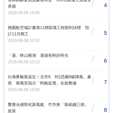
/
4
表揚
2026-08-06 16:58
桃園航空城計畫第11標區徵工程順利決標 預
/
5
計11月開工
2026-08-08 10:19
「蓮」映山豬湖 漫遊初秋好時光
/
6
2026-08-08 10:13
白海豚颱風逼近！北市8、9日恐飆9級陣風、豪
/
7
雨 蔣萬安指示「料敵從寬」全面整備
2026-08-06 16:00
響應永續祭祀新風氣 竹市推「新紙錢三燒」
/
8
政策