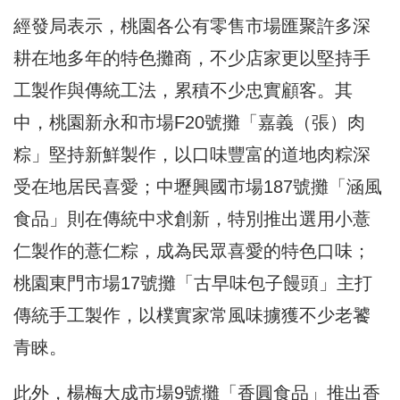
經發局表示，桃園各公有零售市場匯聚許多深
耕在地多年的特色攤商，不少店家更以堅持手
工製作與傳統工法，累積不少忠實顧客。其
中，桃園新永和市場F20號攤「嘉義（張）肉
粽」堅持新鮮製作，以口味豐富的道地肉粽深
受在地居民喜愛；中壢興國市場187號攤「涵風
食品」則在傳統中求創新，特別推出選用小薏
仁製作的薏仁粽，成為民眾喜愛的特色口味；
桃園東門市場17號攤「古早味包子饅頭」主打
傳統手工製作，以樸實家常風味擄獲不少老饕
青睞。
此外，楊梅大成市場9號攤「香圓食品」推出香