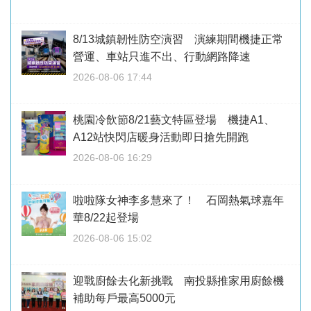
8/13城鎮韌性防空演習 演練期間機捷正常
營運、車站只進不出、行動網路降速
2026-08-06 17:44
桃園冷飲節8/21藝文特區登場 機捷A1、
A12站快閃店暖身活動即日搶先開跑
2026-08-06 16:29
啦啦隊女神李多慧來了！ 石岡熱氣球嘉年
華8/22起登場
2026-08-06 15:02
迎戰廚餘去化新挑戰 南投縣推家用廚餘機
補助每戶最高5000元