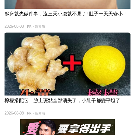
起床就先做件事，沒三天小腹就不見了! 肚子一天天變小！
2026-08-08
PR・新素簡
檸檬搭配它，臉上斑點全部消失了，小肚子都變平坦了
2026-08-08
PR・新素簡