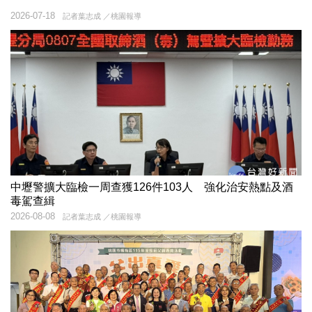
2026-07-18
記者葉志成 ／桃園報導
中壢警擴大臨檢一周查獲126件103人 強化治安熱點及酒
毒駕查緝
2026-08-08
記者葉志成 ／桃園報導