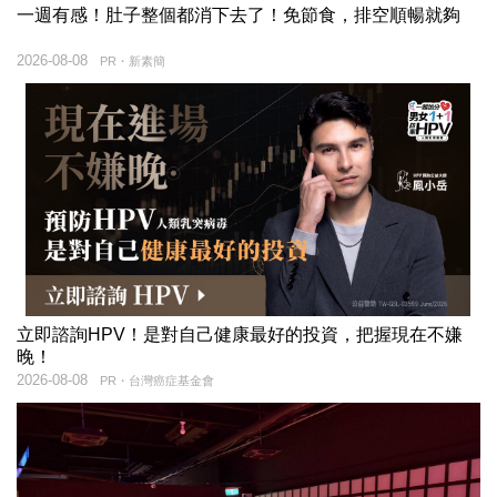
一週有感！肚子整個都消下去了！免節食，排空順暢就夠
2026-08-08
PR・新素簡
立即諮詢HPV！是對自己健康最好的投資，把握現在不嫌
晚！
2026-08-08
PR・台灣癌症基金會