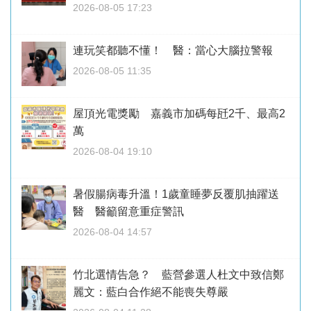
2026-08-05 17:23
連玩笑都聽不懂！ 醫：當心大腦拉警報
2026-08-05 11:35
屋頂光電獎勵 嘉義市加碼每瓩2千、最高2
萬
2026-08-04 19:10
暑假腸病毒升溫！1歲童睡夢反覆肌抽躍送
醫 醫籲留意重症警訊
2026-08-04 14:57
竹北選情告急？ 藍營參選人杜文中致信鄭
麗文：藍白合作絕不能喪失尊嚴