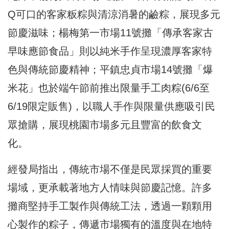
Q可口的客家粄粽與清涼消暑的鹼粽，展現多元
節慶滋味；楊梅第一市場11號攤「傳承客家古
早味應節食品」則以純米手作呈現濃厚客家特
色與傳統節慶精神；平鎮忠貞市場14號攤「爆
米花」也於端午節前推出限量手工肉粽(6/6至
6/19限定販售)，以職人手作與限量供應吸引民
眾搶購，展現桃園市場多元且豐富的飲食文
化。
經發局指出，傳統市場不僅是民眾採買的重要
場域，更承載著地方人情味與節慶記憶。許多
攤商堅持手工製作與傳統工法，透過一顆顆用
心製作的粽子，傳遞市場獨有的溫度與在地特