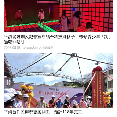
平鎮警暑期反犯罪宣導結合科技跳格子 帶領青少年「跳」
過犯罪陷阱
2026-08-08
記者葉志成 ／桃園報導
平鎮首件民辦都更案開工 預計118年完工