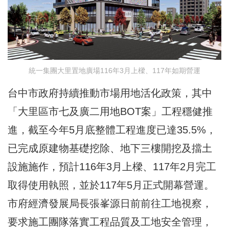
統一集團大里置地廣場116年3月上樑、117年如期營運
台中市政府持續推動市場用地活化政策，其中
「大里區市七及廣二用地BOT案」工程穩健推
進，截至今年5月底整體工程進度已達35.5%，
已完成原建物基礎挖除、地下三樓開挖及擋土
設施施作，預計116年3月上樑、117年2月完工
取得使用執照，並於117年5月正式開幕營運。
市府經濟發展局長張峯源日前前往工地視察，
要求施工團隊落實工程品質及工地安全管理，