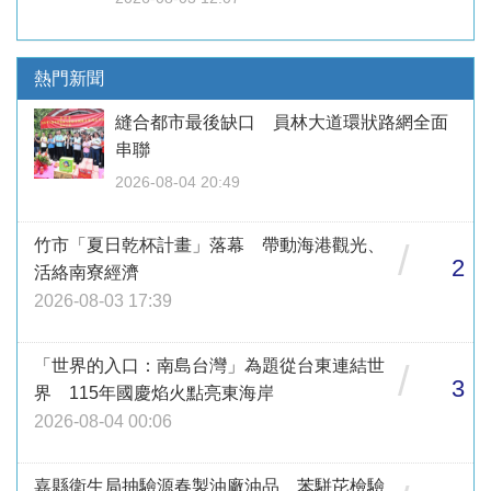
熱門新聞
縫合都市最後缺口 員林大道環狀路網全面
串聯
2026-08-04 20:49
竹市「夏日乾杯計畫」落幕 帶動海港觀光、
/
2
活絡南寮經濟
2026-08-03 17:39
「世界的入口：南島台灣」為題從台東連結世
/
3
界 115年國慶焰火點亮東海岸
2026-08-04 00:06
嘉縣衛生局抽驗源春製油廠油品 苯駢芘檢驗