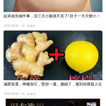
起床就先做件事，沒三天小腹就不見了! 肚子一天天變小！
2026-08-06
PR・新素簡
減肥首選，檸檬加它，堅持一週，腰細了，瘦到你懷疑人生
2026-08-06
PR・新素簡