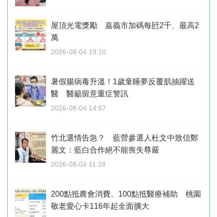
屋頂光電獎勵 嘉義市加碼每瓩2千、最高2
萬
2026-08-04 19:10
暑假腸病毒升溫！1歲童睡夢反覆肌抽躍送
醫 醫籲留意重症警訊
2026-08-04 14:57
竹北選情告急？ 藍營參選人杜文中致信鄭
麗文：藍白合作絕不能喪失尊嚴
2026-08-04 11:28
200點抵農會消費、100點抵醫療補助 桃園
敬老愛心卡116年起全面擴大