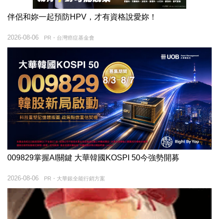
伴侶和妳一起預防HPV，才有資格說愛妳！
2026-08-06
PR・台灣癌症基金會
009829掌握AI關鍵 大華韓國KOSPI 50今強勢開募
2026-08-06
PR・大華銀全能行銷方案