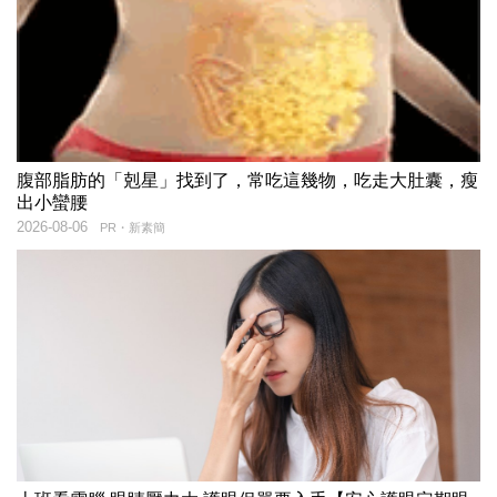
腹部脂肪的「剋星」找到了，常吃這幾物，吃走大肚囊，瘦
出小蠻腰
2026-08-06
PR・新素簡