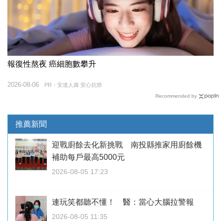
報復性熬夜 癌細胞數攀升
2026-08-06
PR・安達人壽 安心抗癌
Recommended by
推薦新聞
迎戰廚餘去化新挑戰 南投縣推家用廚餘機
補助每戶最高5000元
2026-08-05 17:23
連玩笑都聽不懂！ 醫：當心大腦拉警報
2026-08-05 11:35