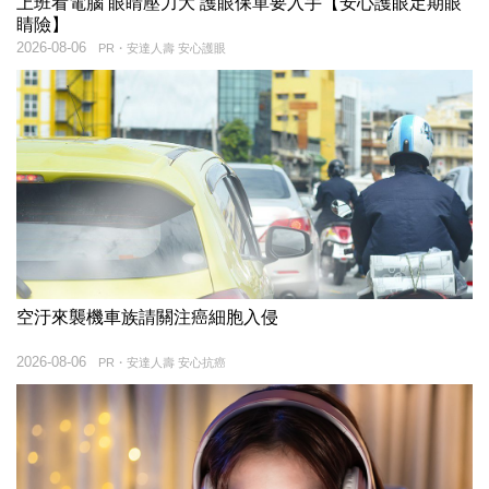
上班看電腦 眼睛壓力大 護眼保單要入手【安心護眼定期眼
睛險】
2026-08-06
PR・安達人壽 安心護眼
空汙來襲機車族請關注癌細胞入侵
2026-08-06
PR・安達人壽 安心抗癌