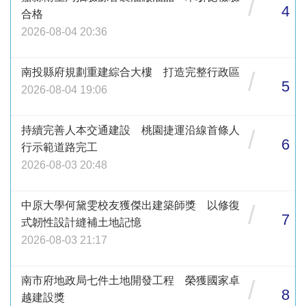
/
4
合格
2026-08-04 20:36
南投縣府規劃重建綜合大樓 打造完整行政區
/
5
2026-08-04 19:06
持續完善人本交通建設 桃園捷運沿線首條人
/
6
行示範道路完工
2026-08-03 20:48
中原大學何黛雯校友獲傑出建築師獎 以修復
/
7
式韌性設計縫補土地記憶
2026-08-03 21:17
南市府地政局七件土地開發工程 榮獲國家卓
/
8
越建設獎