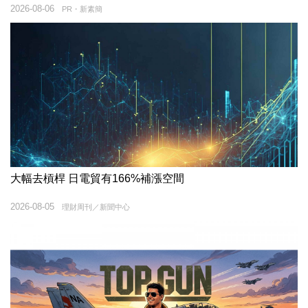
2026-08-06
PR・新素簡
大幅去槓桿 日電貿有166%補漲空間
2026-08-05
理財周刊／新聞中心