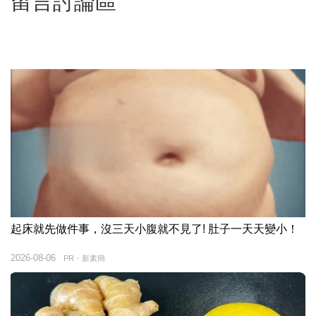
留言討論區
起床就先做件事，沒三天小腹就不見了! 肚子一天天變小！
2026-08-06
PR・新素簡