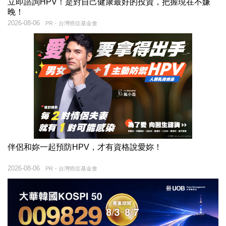
立即諮詢HPV！是對自己健康最好的投資，把握現在不嫌
晚！
2026-08-06
PR・台灣癌症基金會
伴侶和妳一起預防HPV，才有資格說愛妳！
2026-08-06
PR・台灣癌症基金會