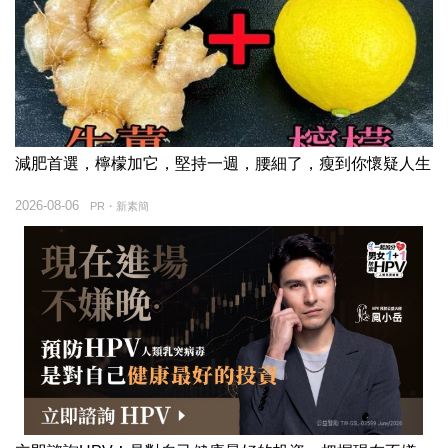
減肥首選，檸檬加它，堅持一週，腰細了，瘦到你懷疑人生
2026-08-06
PR・新素簡