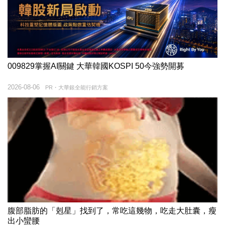
009829掌握AI關鍵 大華韓國KOSPI 50今強勢開募
2026-08-06
PR・大華銀全能行銷方案
腹部脂肪的「剋星」找到了，常吃這幾物，吃走大肚囊，瘦
出小蠻腰