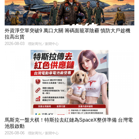
外資淨空單突破9 萬口大關 籌碼面籠罩陰霾 慎防大戶趁機
拉高出貨
2026-08-03
理財周刊／新聞中心
馬斯克一盤大棋！特斯拉去紅鏈為SpaceX整併準備 台灣電
池股啟動
2026-08-06
理財周刊／新聞中心