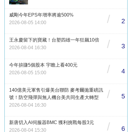
威剛今年EPS年增率將逾500%
/
2
2026-08-05 14:00
王永慶留下的寶藏！台塑四雄一年狂飆10倍
/
3
2026-08-04 16:30
今年拚賺5個股本 宇瞻上看400元
/
4
2026-08-05 15:00
140億美元軍售引爆美台聯防 麥考爾拋重磅訊
/
5
號！防空飛彈與無人機台美共同生產大轉型
2026-08-04 16:30
新唐切入AI伺服器BMC 獲利挑戰每股3元
/
6
2026-08-04 15:30