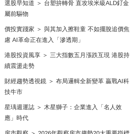
選股早知道 ＞ 台塑拚轉骨 直攻埃米級ALD釕金
屬前驅物
價投實踐家 ＞ 與其加入擦鞋童 不如擺脫追價焦
慮 AI革命正在進入「滲透期」
港股投資風享 ＞ 三大指數五月漲跌互現 港股持
續震盪走勢
財經趨勢透視鏡 ＞ 布局邏輯全新變革 贏戰AI科
技牛市
星瑀週運誌 ＞ 木星獅子：企業進入「名人效
應」時代
房市觀察 ＞ 2026年觀察房市趨勢20大重要指標