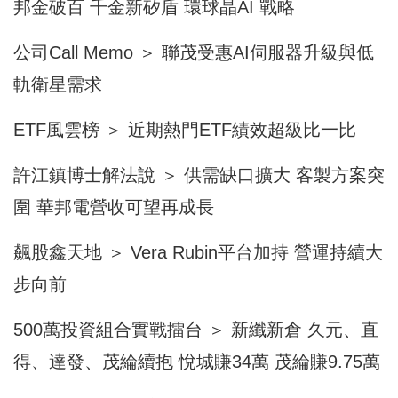
邦金破百 千金新矽盾 環球晶AI 戰略
公司Call Memo ＞ 聯茂受惠AI伺服器升級與低
軌衛星需求
ETF風雲榜 ＞ 近期熱門ETF績效超級比一比
許江鎮博士解法說 ＞ 供需缺口擴大 客製方案突
圍 華邦電營收可望再成長
飆股鑫天地 ＞ Vera Rubin平台加持 營運持續大
步向前
500萬投資組合實戰擂台 ＞ 新纖新倉 久元、直
得、達發、茂綸續抱 悅城賺34萬 茂綸賺9.75萬