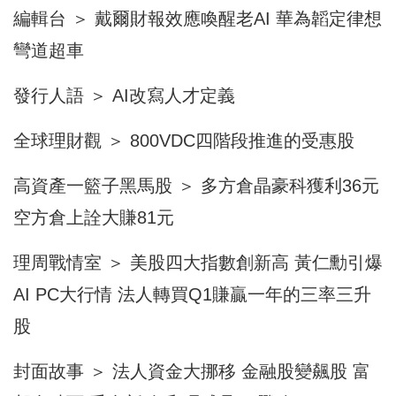
編輯台 ＞ 戴爾財報效應喚醒老AI 華為韜定律想
彎道超車
發行人語 ＞ AI改寫人才定義
全球理財觀 ＞ 800VDC四階段推進的受惠股
高資產一籃子黑馬股 ＞ 多方倉晶豪科獲利36元
空方倉上詮大賺81元
理周戰情室 ＞ 美股四大指數創新高 黃仁勳引爆
AI PC大行情 法人轉買Q1賺贏一年的三率三升
股
封面故事 ＞ 法人資金大挪移 金融股變飆股 富