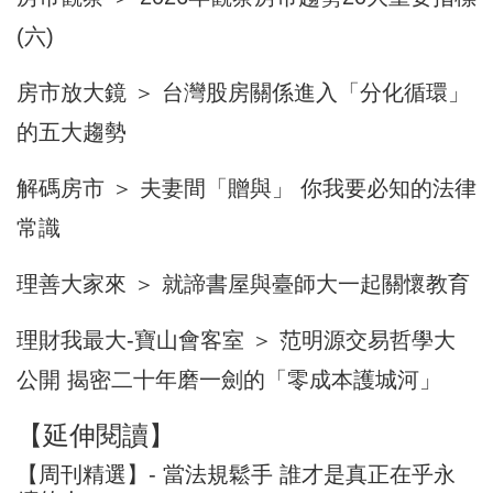
(六)
房市放大鏡 ＞ 台灣股房關係進入「分化循環」
的五大趨勢
解碼房市 ＞ 夫妻間「贈與」 你我要必知的法律
常識
理善大家來 ＞ 就諦書屋與臺師大一起關懷教育
理財我最大-寶山會客室 ＞ 范明源交易哲學大
公開 揭密二十年磨一劍的「零成本護城河」
【延伸閱讀】
【周刊精選】- 當法規鬆手 誰才是真正在乎永