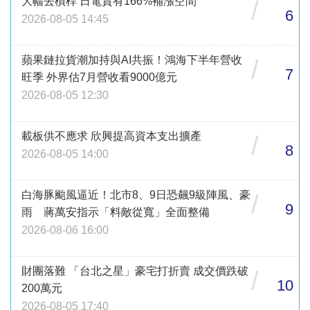
大幅去槓桿 日電貿有166%補漲空間
/
6
2026-08-05 14:45
蘋果鏈拉貨潮加持與AI共振！鴻海下半年營收
/
7
旺季 外界估7月營收看9000億元
2026-08-05 12:30
載板供不應求 欣興提高資本支出擴產
/
8
2026-08-05 14:00
白海豚颱風逼近！北市8、9日恐飆9級陣風、豪
/
9
雨 蔣萬安指示「料敵從寬」全面整備
2026-08-06 16:00
財團落難 「台北之星」豪宅打折賣 成交價跌破
/
10
200萬元
2026-08-05 17:40