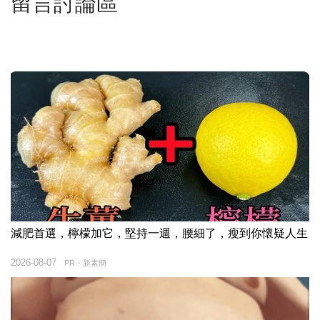
留言討論區
減肥首選，檸檬加它，堅持一週，腰細了，瘦到你懷疑人生
2026-08-07
PR・新素簡