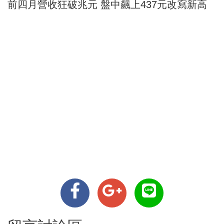
前四月營收狂破兆元 盤中飆上437元改寫新高