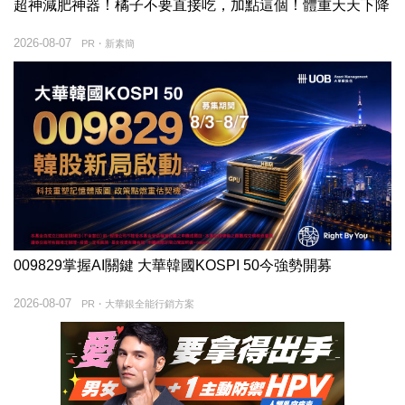
超神減肥神器！橘子不要直接吃，加點這個！體重天天下降
2026-08-07
PR・新素簡
009829掌握AI關鍵 大華韓國KOSPI 50今強勢開募
2026-08-07
PR・大華銀全能行銷方案