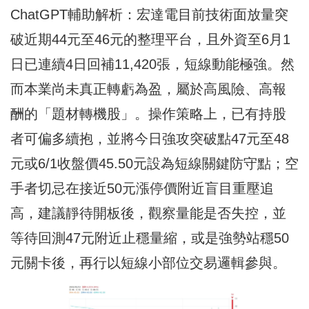
ChatGPT輔助解析：宏達電目前技術面放量突
破近期44元至46元的整理平台，且外資至6月1
日已連續4日回補11,420張，短線動能極強。然
而本業尚未真正轉虧為盈，屬於高風險、高報
酬的「題材轉機股」。操作策略上，已有持股
者可偏多續抱，並將今日強攻突破點47元至48
元或6/1收盤價45.50元設為短線關鍵防守點；空
手者切忌在接近50元漲停價附近盲目重壓追
高，建議靜待開板後，觀察量能是否失控，並
等待回測47元附近止穩量縮，或是強勢站穩50
元關卡後，再行以短線小部位交易邏輯參與。