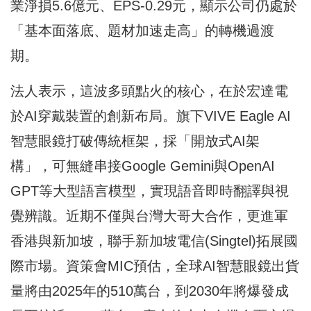
業淨損5.6億元、EPS-0.29元，顯示公司仍處於
「基本面落底、題材加速走高」的轉機過渡
期。
法人表示，這波多頭點火的核心，在於宏達電
於AI穿戴裝置的創新布局。旗下VIVE Eagle AI
智慧眼鏡打破傳統框架，採「開放式AI架
構」，可無縫串接Google Gemini與OpenAI
GPT等大型語言模型，實現語音即時翻譯與視
覺辨識。近期不僅與台灣大哥大合作，更進軍
香港與新加坡，聯手新加坡電信(Singtel)拓展國
際市場。資策會MIC預估，全球AI智慧眼鏡出貨
量將由2025年的510萬台，到2030年將爆發成