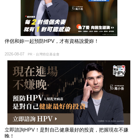
伴侶和妳一起預防HPV，才有資格說愛妳！
2026-08-07
PR・台灣癌症基金會
立即諮詢HPV！是對自己健康最好的投資，把握現在不嫌
晚！