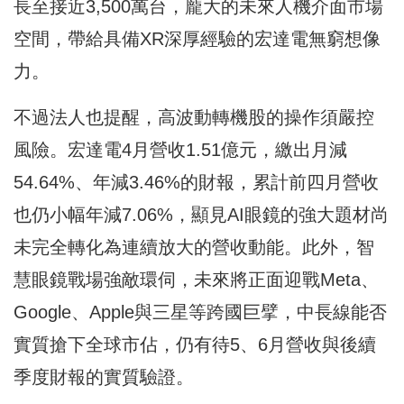
長至接近3,500萬台，龐大的未來人機介面市場
空間，帶給具備XR深厚經驗的宏達電無窮想像
力。
不過法人也提醒，高波動轉機股的操作須嚴控
風險。宏達電4月營收1.51億元，繳出月減
54.64%、年減3.46%的財報，累計前四月營收
也仍小幅年減7.06%，顯見AI眼鏡的強大題材尚
未完全轉化為連續放大的營收動能。此外，智
慧眼鏡戰場強敵環伺，未來將正面迎戰Meta、
Google、Apple與三星等跨國巨擘，中長線能否
實質搶下全球市佔，仍有待5、6月營收與後續
季度財報的實質驗證。