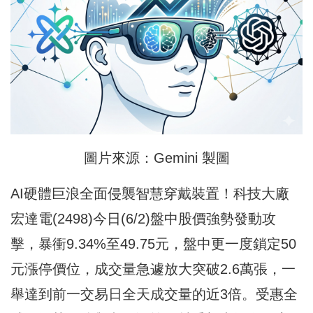
圖片來源：Gemini 製圖
AI硬體巨浪全面侵襲智慧穿戴裝置！科技大廠
宏達電(2498)今日(6/2)盤中股價強勢發動攻
擊，暴衝9.34%至49.75元，盤中更一度鎖定50
元漲停價位，成交量急遽放大突破2.6萬張，一
舉達到前一交易日全天成交量的近3倍。受惠全