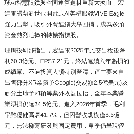
球AI智慧眼鏡與空間運算題材重新大換血，宏
達電憑藉新世代開放式AI架構眼鏡VIVE Eagle
強力出擊，吸引外資連續大舉回補，成為多頭
資金熱烈追捧的轉機指標股。
理周投研部指出，宏達電2025年雖交出稅後淨
利60.3億元、EPS7.21元，終結連續六年虧損的
成績單。不過投資人須特別釐清，這主要來自
出售部分XR業務予Google(交易額2.5億美元)及
處分土地予和碩等業外收益拉抬，全年本業營
業淨損仍達34.5億元。進入2026年首季，毛利
率雖穩健高居41.7%，但因營收規模僅6.5億
元，無法攤薄研發與固定費用，單季仍呈現營