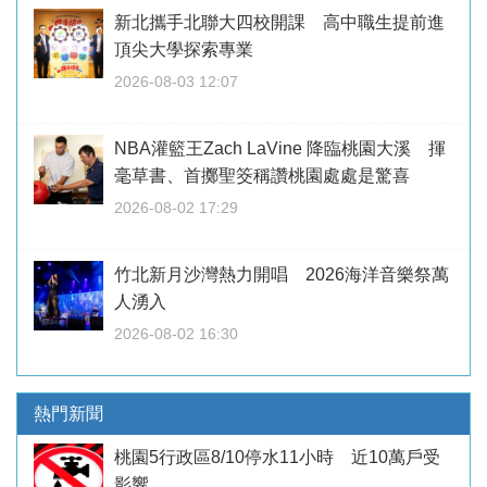
新北攜手北聯大四校開課 高中職生提前進
頂尖大學探索專業
2026-08-03 12:07
NBA灌籃王Zach LaVine 降臨桃園大溪 揮
毫草書、首擲聖筊稱讚桃園處處是驚喜
2026-08-02 17:29
竹北新月沙灣熱力開唱 2026海洋音樂祭萬
人湧入
2026-08-02 16:30
熱門新聞
桃園5行政區8/10停水11小時 近10萬戶受
影響