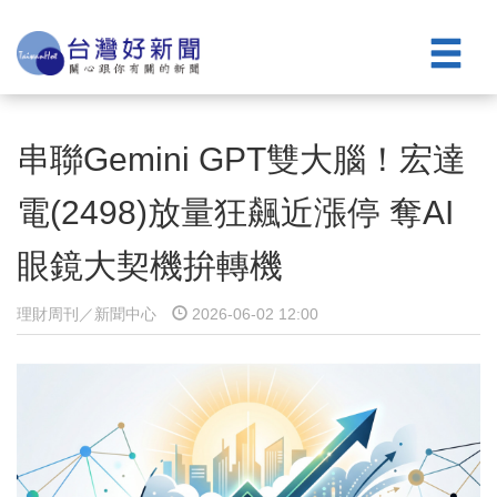
串聯Gemini GPT雙大腦！宏達
電(2498)放量狂飆近漲停 奪AI
眼鏡大契機拚轉機
理財周刊／新聞中心
2026-06-02 12:00