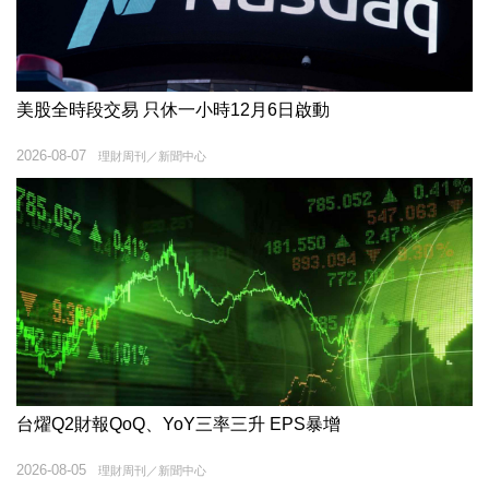
美股全時段交易 只休一小時12月6日啟動
2026-08-07
理財周刊／新聞中心
台燿Q2財報QoQ、YoY三率三升 EPS暴增
2026-08-05
理財周刊／新聞中心