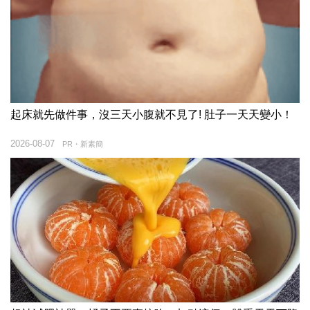
起床就先做件事，沒三天小腹就不見了! 肚子一天天變小！
2026-08-07
PR・新素簡