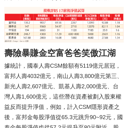
壽險暴賺金空富爸爸笑傲江湖
據統計，國泰人壽CSM餘額有5119億元居冠，
富邦人壽4032億元，南山人壽3,800億元第三、
新光人壽2,607億元、凱基人壽2,000億元、台
灣人壽1,600億元，這些潛在資產被劃入股東權
益反而提升淨值，例如，計入CSM隱形資產之
後，富邦金每股淨值從65.3元跳升90~92元，國
泰金每股淨值也從57.2元提升至80元附近，股