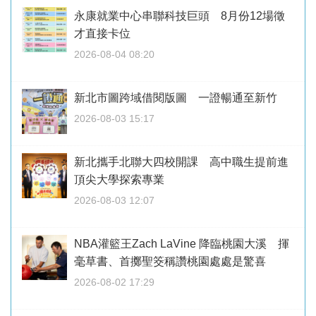
永康就業中心串聯科技巨頭 8月份12場徵
才直接卡位
2026-08-04 08:20
新北市圖跨域借閱版圖 一證暢通至新竹
2026-08-03 15:17
新北攜手北聯大四校開課 高中職生提前進
頂尖大學探索專業
2026-08-03 12:07
NBA灌籃王Zach LaVine 降臨桃園大溪 揮
毫草書、首擲聖筊稱讚桃園處處是驚喜
2026-08-02 17:29