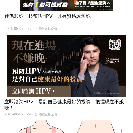
伴侶和妳一起預防HPV，才有資格說愛妳！
2026-08-07
PR・台灣癌症基金會
立即諮詢HPV！是對自己健康最好的投資，把握現在不嫌
晚！
2026-08-07
PR・台灣癌症基金會