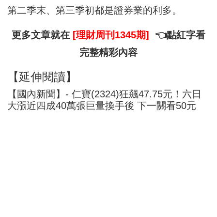
第二季末、第三季初都是證券業的利多。
更多文章就在
[理財周刊1345期]
👈點紅字看
完整精彩內容
【延伸閱讀】
【國內新聞】- 仁寶(2324)狂飆47.75元！六日
大漲近四成40萬張巨量換手後 下一關看50元