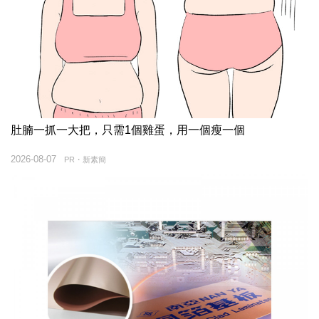
肚腩一抓一大把，只需1個雞蛋，用一個瘦一個
2026-08-07
PR・新素簡