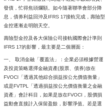
發債，忙得焦頭爛額。如今隨著聯準會部分降
息，債券利益回沖及IFRS 17接軌完成，壽險型
金控逐漸走明朗天空。
壽險型金控及各大保險公司接軌國際會計準則
IFRS 17的影響，最主要是二個層面：
一、 取消金融「覆蓋法」：企業必須根據營運
及投資策略選擇金融資產(股票、債券)放在
FVOCI「透過其他綜合損益按公允價值衡量」
或是FVTPL「透過損益按公允價值衡量之金融
資產」會計科目，如果是放在FVOCI，股價損
益動會直接計入保留盈餘，影響淨值。若是選