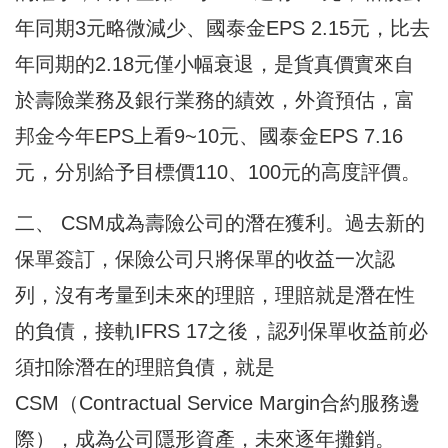
年同期3元略微減少、國泰金EPS 2.15元，比去
年同期的2.18元僅小幅衰退，是貨真價實來自
於壽險業務及銀行業務的績效，外資預估，富
邦金今年EPS上看9~10元、國泰金EPS 7.16
元，分別給予目標價110、100元的高度評價。
二、 CSM成為壽險公司的潛在獲利。過去新的
保單簽訂，保險公司只將保單的收益一次認
列，沒有考量到未來的理賠，理賠就是潛在性
的負債，接軌IFRS 17之後，認列保單收益前必
須扣除潛在的理賠負債，就是
CSM（Contractual Service Margin合約服務邊
際），成為公司隱形資產，未來逐年攤銷。