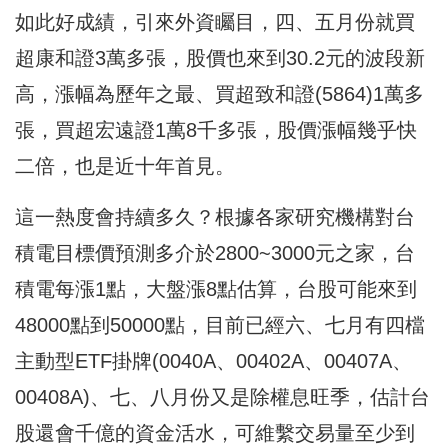
如此好成績，引來外資矚目，四、五月份就買
超康和證3萬多張，股價也來到30.2元的波段新
高，漲幅為歷年之最、買超致和證(5864)1萬多
張，買超宏遠證1萬8千多張，股價漲幅幾乎快
二倍，也是近十年首見。
這一熱度會持續多久？根據各家研究機構對台
積電目標價預測多介於2800~3000元之家，台
積電每漲1點，大盤漲8點估算，台股可能來到
48000點到50000點，目前已經六、七月有四檔
主動型ETF掛牌(0040A、00402A、00407A、
00408A)、七、八月份又是除權息旺季，估計台
股還會千億的資金活水，可維繫交易量至少到