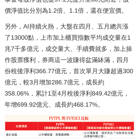
價淨值比分別為1.2倍、1.1倍，還在便宜價。
另外，AI持續火熱，大盤在四月、五月總共漲
了13000點，上市加上櫃買指數平均成交量在1
兆7千多億元，成交量大、手續費就多，加上操
作股票獲利，券商這一波賺得盆滿缽滿，四月
份稅後淨利366.77億元，首次單月大賺超過300
億元，較3月增加286.7億元，成長約
358.06%，累計1至4月稅後淨利849.42億元，
年增699.92億元、成長約468.17%。