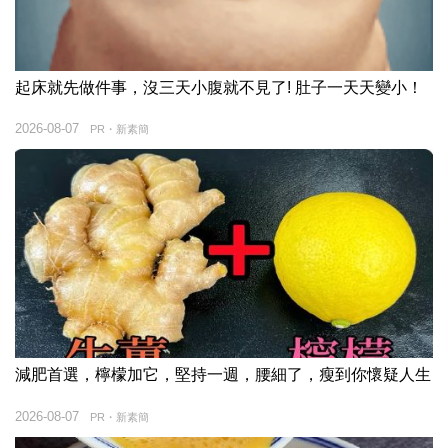
起床就先做件事，沒三天小腹就不見了! 肚子一天天變小！
2026-08-07
PR・新素簡
減肥首選，檸檬加它，堅持一週，腰細了，瘦到你懷疑人生
2026-08-07
PR・新素簡