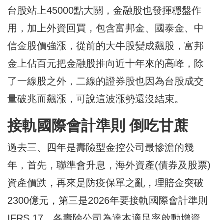
台股站上45000點大關，金融股也發揮穩盤作
用，加上外資回買，包含富邦金、國泰金、中
信金股價強漲，從前的大牛股變成飆股，富邦
金上佔百元把金融股推向近十年來的高峰，除
了一線股之外，二線的證券股也因為台股成交
量破兆而飆漲，可說這波漲勢還沒結束。
接軌國際會計準則 倒吃甘蔗
過去三、四年是壽險型金控公司最慘澹的幾
年，首先，聯準會升息，海外資產(債券及股票)
資產價跌，再來是防疫保單之亂，理賠金突破
2300億元，第三是2026年要接軌國際會計準則
IFRS 17，各壽險公司為達本適足率啟動增資、