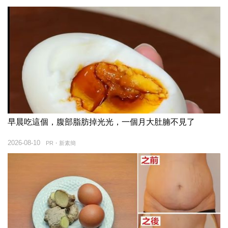
早晨吃這個，腹部脂肪掉光光，一個月大肚腩不見了
2026-08-10
PR・新素簡