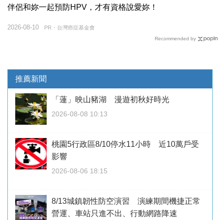
伴侶和妳一起預防HPV，才有資格說愛妳！
2026-08-10
PR・台灣癌症基金會
Recommended by
推薦新聞
「蓮」映山豬湖 漫遊初秋好時光
2026-08-08 10:13
桃園5行政區8/10停水11小時 近10萬戶受
影響
2026-08-06 18:15
8/13城鎮韌性防空演習 演練期間機捷正常
營運、車站只進不出、行動網路降速