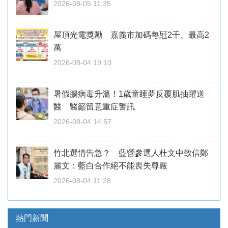
2026-08-05 11:35
屋頂光電獎勵 嘉義市加碼每瓩2千、最高2
萬
2026-08-04 19:10
暑假腸病毒升溫！1歲童睡夢反覆肌抽躍送
醫 醫籲留意重症警訊
2026-08-04 14:57
竹北選情告急？ 藍營參選人杜文中致信鄭
麗文：藍白合作絕不能喪失尊嚴
2026-08-04 11:28
熱門新聞