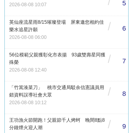
/
5
2026-08-08 10:07
英仙座流星雨8/15璀璨登場 屏東邀您相約佳
/
6
樂水追星許願
2026-08-08 06:00
56位模範父親獲彰化市表揚 93歲雙壽星同獲
/
7
殊榮
2026-08-08 12:40
「竹篙湊菜刀」 桃市交通局駁余信憲議員用
/
8
錯資料誤導社會大眾
2026-08-08 10:12
王功漁火節開跑！父親節千人烤蚵 晚間8點8
/
9
分鐘煙火迎人潮