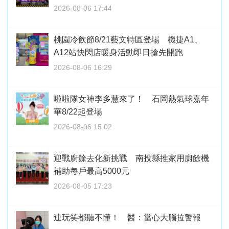
2026-08-06 17:44
桃園冷飲節8/21藝文特區登場 機捷A1、
A12站快閃店暖身活動即日搶先開跑
2026-08-06 16:29
啦啦隊女神李多慧來了！ 石岡熱氣球嘉年
華8/22起登場
2026-08-06 15:02
迎戰廚餘去化新挑戰 南投縣推家用廚餘機
補助每戶最高5000元
2026-08-05 17:23
連玩笑都聽不懂！ 醫：當心大腦拉警報