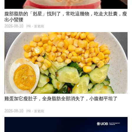
腹部脂肪的「剋星」找到了，常吃這幾物，吃走大肚囊，瘦
出小蠻腰
2026-08-10
PR・新素簡
雞蛋加它瘦肚子，全身脂肪全部消失了，小腹都平坦了
2026-08-10
PR・新素簡