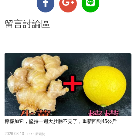
留言討論區
檸檬加它，堅持一週大肚腩不見了，重新回到45公斤
2026-08-10
PR・新素簡