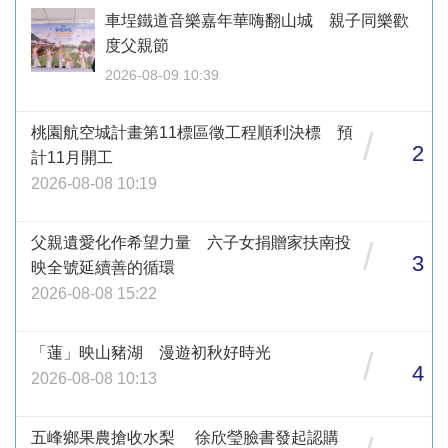
車埕鐵道音樂嘉年華嗨翻山城 親子同樂歡
度父親節
2026-08-09 10:39
桃園航空城計畫第11標區徵工程順利決標 預
/
2
計11月開工
2026-08-08 10:19
父親遺愛化作希望力量 六子女捐贈家扶南投
/
3
映全號延續善的循環
2026-08-08 15:22
「蓮」映山豬湖 漫遊初秋好時光
/
4
2026-08-08 10:13
五峰鄉果農搶收水梨 徐欣瑩臉書發起認購