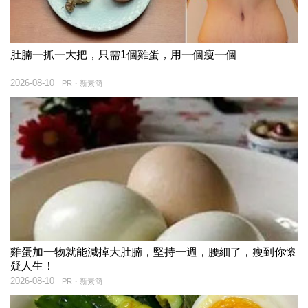
肚腩一抓一大把，只需1個雞蛋，用一個瘦一個
2026-08-10
PR・新素簡
雞蛋加一物就能減掉大肚腩，堅持一週，腰細了，瘦到你懷
疑人生！
2026-08-10
PR・新素簡