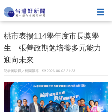
桃市表揚114學年度市長獎學
生 張善政期勉培養多元能力
迎向未來
記者黃駿騏／桃園報導
2026-06-02 21:23