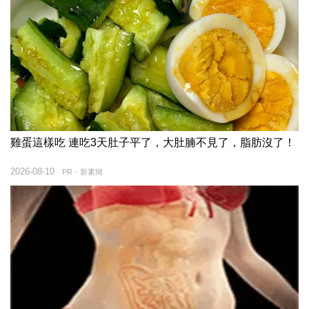
雞蛋這樣吃 連吃3天肚子平了，大肚腩不見了，脂肪沒了！
2026-08-10
PR・新素簡