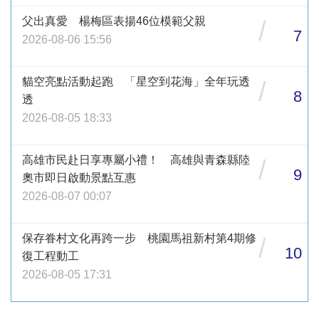
父出真愛 楊梅區表揚46位模範父親
/
7
2026-08-06 15:56
貓空亮點活動起跑 「星空到花海」全年玩透
/
8
透
2026-08-05 18:33
高雄市民赴日享專屬小禮！ 高雄與青森縣陸
/
9
奧市即日啟動景點互惠
2026-08-07 00:07
保存眷村文化再跨一步 桃園馬祖新村第4期修
/
10
復工程動工
2026-08-05 17:31