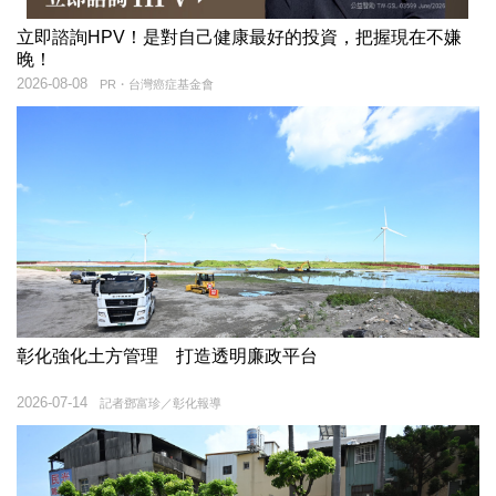
立即諮詢HPV！是對自己健康最好的投資，把握現在不嫌
晚！
2026-08-08
PR・台灣癌症基金會
彰化強化土方管理 打造透明廉政平台
2026-07-14
記者鄧富珍／彰化報導