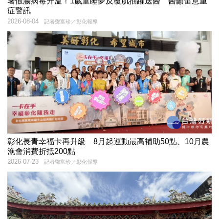
暑假腸病毒升溫！1歲童睡夢反覆肌抽躍送醫 醫籲留意重
症警訊
2026-08-04
記者鄧富珍／彰化報導
彰化長青幸福卡再升級 8月起運動最高補助50點、10月農
漁會消費折抵200點
2026-07-23
記者鄧富珍／彰化報導