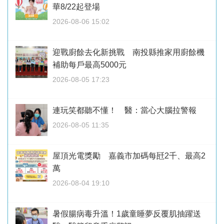
華8/22起登場
2026-08-06 15:02
迎戰廚餘去化新挑戰 南投縣推家用廚餘機
補助每戶最高5000元
2026-08-05 17:23
連玩笑都聽不懂！ 醫：當心大腦拉警報
2026-08-05 11:35
屋頂光電獎勵 嘉義市加碼每瓩2千、最高2
萬
2026-08-04 19:10
暑假腸病毒升溫！1歲童睡夢反覆肌抽躍送