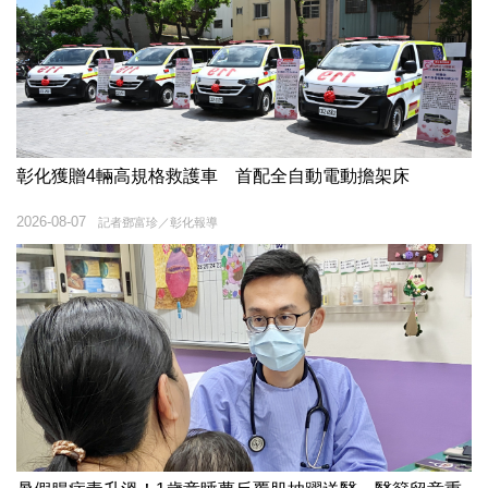
彰化獲贈4輛高規格救護車 首配全自動電動擔架床
2026-08-07
記者鄧富珍／彰化報導