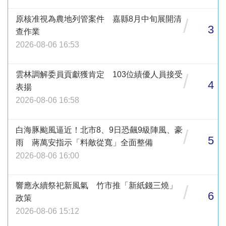
原核准視為農地列管案件 嘉縣8月中旬展開清
/
3
查作業
2026-08-06 16:53
雲林調解委員貢獻獲肯定 103位績優人員接受
/
4
表揚
2026-08-06 16:58
白海豚颱風逼近！北市8、9日恐飆9級陣風、豪
/
5
雨 蔣萬安指示「料敵從寬」全面整備
2026-08-06 16:00
響應永續祭祀新風氣 竹市推「新紙錢三燒」
/
6
政策
2026-08-06 15:12