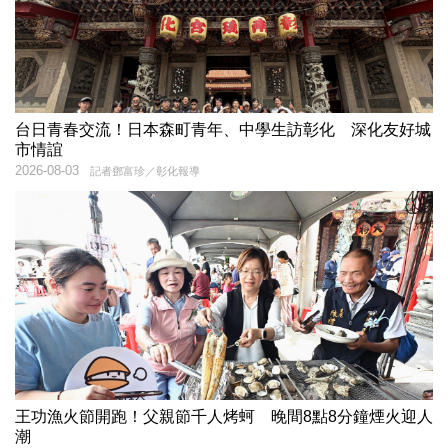
台日青春交流！日本森町青年、中學生訪彰化 深化友好城
市情誼
2026-08-03
記者鄧富珍／彰化報導
王功漁火節開跑！父親節千人烤蚵 晚間8點8分鐘煙火迎人
潮