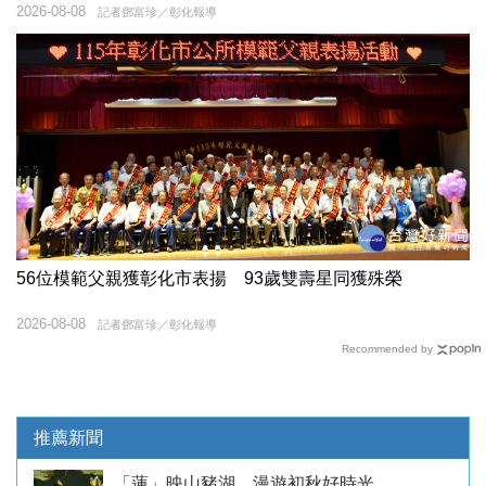
2026-08-08
記者鄧富珍／彰化報導
56位模範父親獲彰化市表揚 93歲雙壽星同獲殊榮
2026-08-08
記者鄧富珍／彰化報導
Recommended by
推薦新聞
「蓮」映山豬湖 漫遊初秋好時光