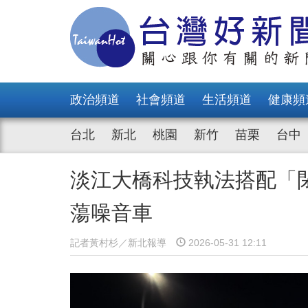
政治頻道
社會頻道
生活頻道
健康頻
台北
新北
桃園
新竹
苗栗
台中
淡江大橋科技執法搭配「
蕩噪音車
記者黃村杉／新北報導
2026-05-31 12:11