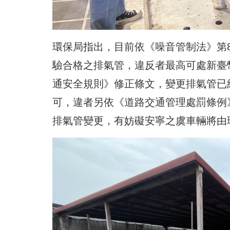
環保局指出，目前依《噪音管制法》第
驗合格之排氣管，違反者最高可處新臺幣
通安全規則》修正條文，變更排氣管已
可，違者另依《道路交通管理處罰條例》第
排氣管變更，有妨礙安寧之虞車輛將由