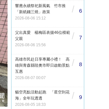
響應永續祭祀新風氣 竹市推
/
6
「新紙錢三燒」政策
2026-08-06 15:12
父出真愛 楊梅區表揚46位模範
/
7
父親
2026-08-06 15:56
高雄市民赴日享專屬小禮！ 高
/
8
雄與青森縣陸奧市即日啟動景點
互惠
2026-08-07 00:07
貓空亮點活動起跑 「星空到花
/
9
海」全年玩透透
2026-08-05 18:33