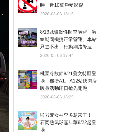
時 近10萬戶受影響
2026-08-06 18:15
8/13城鎮韌性防空演習 演
練期間機捷正常營運、車站
只進不出、行動網路降速
2026-08-06 17:44
桃園冷飲節8/21藝文特區登
場 機捷A1、A12站快閃店
暖身活動即日搶先開跑
2026-08-06 16:29
啦啦隊女神李多慧來了！
石岡熱氣球嘉年華8/22起登
場