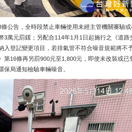
8條公告，全時段禁止車輛使用未經主管機關審驗或
3萬元罰鍰；另配合114年1月1日起施行之《道路
納入登記變更項目，若排氣管不符合噪音規範將不
16條再另罰900元至1,800元，即使未改裝或已
環保局通知檢驗車輛噪音。