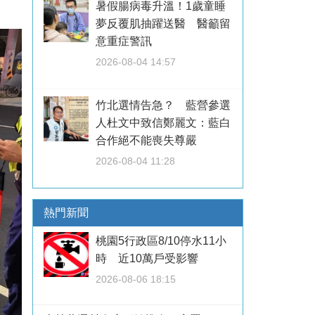
暑假腸病毒升溫！1歲童睡
夢反覆肌抽躍送醫 醫籲留
意重症警訊
2026-08-04 14:57
竹北選情告急？ 藍營參選
人杜文中致信鄭麗文：藍白
合作絕不能喪失尊嚴
2026-08-04 11:28
熱門新聞
桃園5行政區8/10停水11小
時 近10萬戶受影響
2026-08-06 18:15