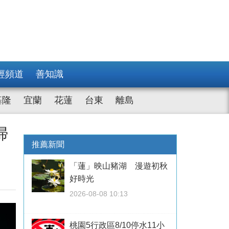
經頻道
善知識
基隆
宜蘭
花蓮
台東
離島
掃
推薦新聞
「蓮」映山豬湖 漫遊初秋
好時光
2026-08-08 10:13
桃園5行政區8/10停水11小