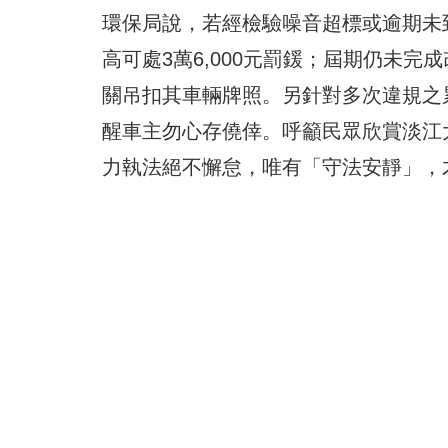
環保局說，若經檢驗噪音超標或逾期未到
高可處3萬6,000元罰鍰；屆期仍未
關吊扣其車輛牌照。另針對多次違規之
醒車主勿心存僥倖。呼籲民眾欣賞淡江
力執法絕不懈怠，唯有「守法安靜」，