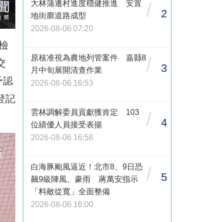
大林蒲遷村進度穩健推進 安置
/
2
地街廓道路成型
2026-08-06 07:20
檢
原核准視為農地列管案件 嘉縣8
/
交
3
月中旬展開清查作業
予認
2026-08-06 16:53
登記
雲林調解委員貢獻獲肯定 103
/
4
位績優人員接受表揚
2026-08-06 16:58
白海豚颱風逼近！北市8、9日恐
/
5
飆9級陣風、豪雨 蔣萬安指示
「料敵從寬」全面整備
2026-08-06 16:00