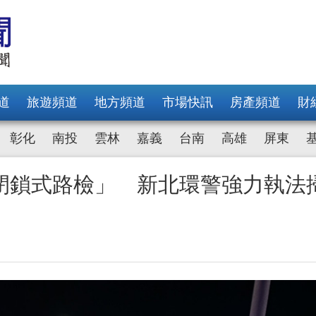
道
旅遊頻道
地方頻道
市場快訊
房產頻道
財
彰化
南投
雲林
嘉義
台南
高雄
屏東
閉鎖式路檢」 新北環警強力執法