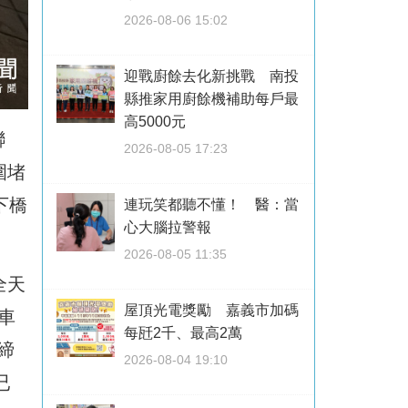
2026-08-06 15:02
迎戰廚餘去化新挑戰 南投
縣推家用廚餘機補助每戶最
高5000元
聯
2026-08-05 17:23
圍堵
下橋
連玩笑都聽不懂！ 醫：當
心大腦拉警報
2026-08-05 11:35
全天
屋頂光電獎勵 嘉義市加碼
車
每瓩2千、最高2萬
締
2026-08-04 19:10
已