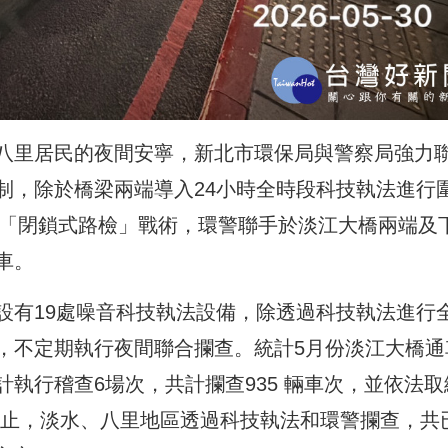
八里居民的夜間安寧，新北市環保局與警察局強力
制，除於橋梁兩端導入24小時全時段科技
執法
進行
動「閉鎖式路檢」戰術，環警聯手於淡江大橋兩端及
車。
設有19處噪音科技執法設備，除透過科技執法進行
，不定期執行夜間聯合攔查。統計5月份淡江大橋通
執行稽查6場次，共計攔查935 輛車次，並依法取
8日止，淡水、八里地區透過科技執法和環警攔查，共