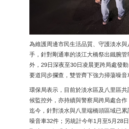
為維護周邊市民生活品質、守護淡水與
手，針對剛通車的淡江大橋祭出鐵腕管
外，29日深夜至30日凌晨更跨局處發
要道同步攔查，雙管齊下強力掃蕩噪音
環保局表示，目前於淡水區及八里區共
候監控外，亦持續與警察局跨局處合作
迄今，針對淡水與八里端橋頭區域已累計
噪音車32件；另統計今年1月至5月2