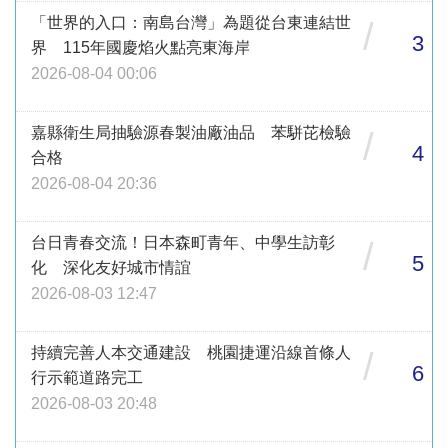
「世界的入口：南島台灣」為題從台東連結世
/
3
界 115年國慶焰火點亮東海岸
2026-08-04 00:06
嘉縣衛生局抽驗源春製油廠油品 苯駢芘檢驗
/
4
合格
2026-08-04 20:36
台日青春交流！日本森町青年、中學生訪彰
/
5
化 深化友好城市情誼
2026-08-03 12:47
持續完善人本交通建設 桃園捷運沿線首條人
/
6
行示範道路完工
2026-08-03 20:48