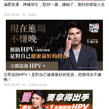
減肥首選，檸檬加它，堅持一週，腰細了，瘦到你懷疑人生
2026-08-06
PR・新素簡
立即諮詢HPV！是對自己健康最好的投資，把握現在不嫌
晚！
2026-08-06
PR・台灣癌症基金會