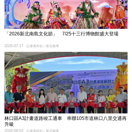
「2026新北南島文化節」 7/25十三行博物館盛大登場
2026-07-17
記者黃村杉／新北報導
林口區A3計畫道路竣工通車 串聯105市道林口八里交通再
升級
2026-08-03
記者黃村杉／新北報導