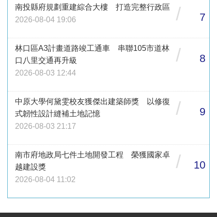
南投縣府規劃重建綜合大樓 打造完整行政區
/
7
2026-08-04 19:06
林口區A3計畫道路竣工通車 串聯105市道林
/
8
口八里交通再升級
2026-08-03 12:44
中原大學何黛雯校友獲傑出建築師獎 以修復
/
9
式韌性設計縫補土地記憶
2026-08-03 21:17
南市府地政局七件土地開發工程 榮獲國家卓
/
10
越建設獎
2026-08-04 11:02