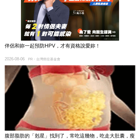
伴侶和妳一起預防HPV，才有資格說愛妳！
2026-08-06
PR・台灣癌症基金會
腹部脂肪的「剋星」找到了，常吃這幾物，吃走大肚囊，瘦