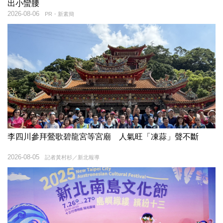
出小蠻腰
2026-08-06
PR・新素簡
李四川參拜鶯歌碧龍宮等宮廟 人氣旺「凍蒜」聲不斷
2026-08-05
記者黃村杉／新北報導