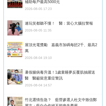
補助每戶最高5000元
2026-08-05 17:23
連玩笑都聽不懂！ 醫：當心大腦拉警報
2026-08-05 11:35
屋頂光電獎勵 嘉義市加碼每瓩2千、最高2
萬
2026-08-04 19:10
暑假腸病毒升溫！1歲童睡夢反覆肌抽躍送
醫 醫籲留意重症警訊
2026-08-04 14:57
竹北選情告急？ 藍營參選人杜文中致信鄭
麗文：藍白合作絕不能喪失尊嚴