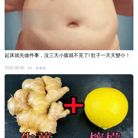
起床就先做件事，沒三天小腹就不見了! 肚子一天天變小！
2026-08-06
PR・新素簡