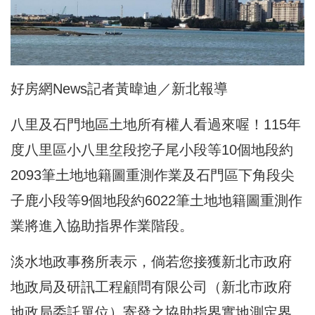
好房網News記者黃暐迪／新北報導
八里及石門地區土地所有權人看過來喔！115年
度八里區小八里坌段挖子尾小段等10個地段約
2093筆土地地籍圖重測作業及石門區下角段尖
子鹿小段等9個地段約6022筆土地地籍圖重測作
業將進入協助指界作業階段。
淡水地政事務所表示，倘若您接獲新北市政府
地政局及研訊工程顧問有限公司（新北市政府
地政局委託單位）寄發之協助指界實地測定界