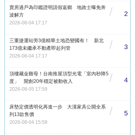
賣房過戶為印鑑證明請假返鄉 地政士曝免奔
/
2
波解方
2026-08-04 17:17
三重捷運站旁3億精華土地恐變國有！ 新北
/
3
173億未繼承不動產即起列管
2026-08-04 17:17
頂樓藏金雞母！台南推屋頂型光電「室內秒降5
/
4
度」 開創20年穩定被動收入
2026-08-05 17:59
床墊定價透明化再進一步 大漢家具公開全系
/
5
列13款售價
2026-08-04 15:59