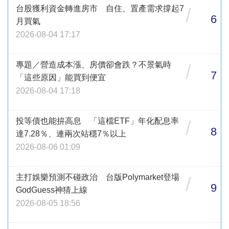
台股獲利資金轉進房市 自住、置產需求撐起7
/
6
月買氣
2026-08-04 17:17
專題／營造成本漲、房價卻會跌？不景氣時
/
7
「這些原因」能買到便宜
2026-08-04 17:18
投等債也能拚高息 「這檔ETF」年化配息率
/
8
達7.28％、連兩次站穩7％以上
2026-08-06 01:09
主打娛樂預測不碰政治 台版Polymarket登場
/
9
GodGuess神猜上線
2026-08-05 18:56