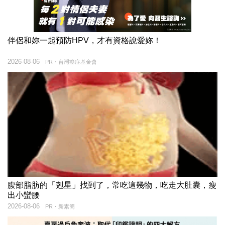
伴侶和妳一起預防HPV，才有資格說愛妳！
2026-08-06
PR・台灣癌症基金會
腹部脂肪的「剋星」找到了，常吃這幾物，吃走大肚囊，瘦
出小蠻腰
2026-08-06
PR・新素簡