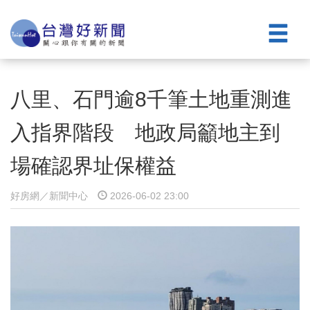
八里、石門逾8千筆土地重測進
入指界階段 地政局籲地主到
場確認界址保權益
好房網／新聞中心
2026-06-02 23:00