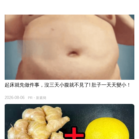
起床就先做件事，沒三天小腹就不見了! 肚子一天天變小！
2026-08-06
PR・新素簡