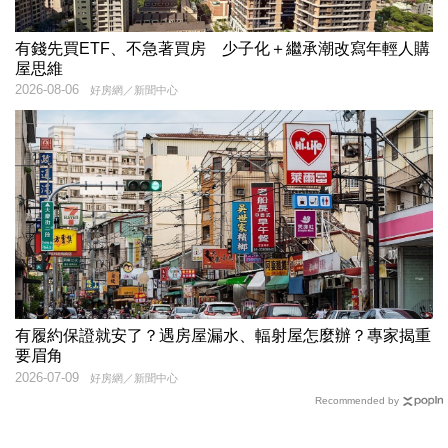
有錢先買ETF、不急著買房 少子化＋繼承潮改寫年輕人購
屋思維
2026-08-06
好房網／新聞中心
有履約保證就安了？遇房屋漏水、輻射屋怎麼辦？專家揭重
要眉角
2026-07-09
好房網／新聞中心
Recommended by