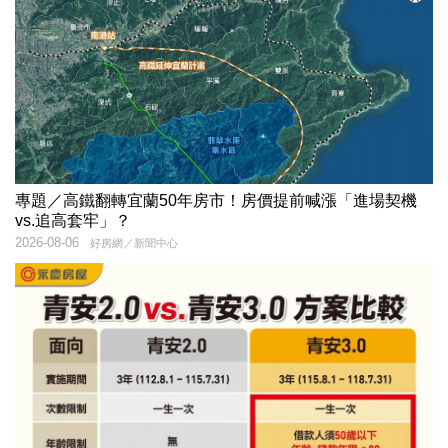
專題／高鐵翻轉宜蘭50年房市！房價提前喊漲「進場契機
vs.追高套牢」？
2026-08-06
好房網／新聞中心