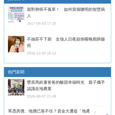
面對肺癌不孤單！ 如何當個聰明的智慧病
人
2017-05-03 17:25
不抽菸不下廚 女強人日夜顛倒罹晚期肺腺
癌
2016-12-02 16:13
熱門新聞
豐原馬鈴薯爸爸的酸甜幸福時光 親子攜手
認識在地農業
2026-08-07 21:49
單憑房價、地價已靠不住？資金大遷徙「地產
/