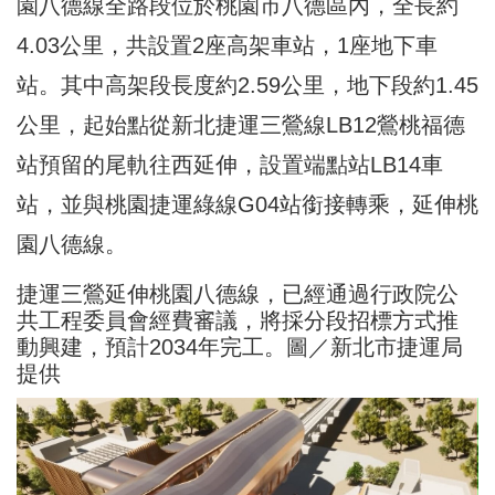
園八德線全路段位於桃園市八德區內，全長約
4.03公里，共設置2座高架車站，1座地下車
站。其中高架段長度約2.59公里，地下段約1.45
公里，起始點從新北捷運三鶯線LB12鶯桃福德
站預留的尾軌往西延伸，設置端點站LB14車
站，並與桃園捷運綠線G04站銜接轉乘，延伸桃
園八德線。
捷運三鶯延伸桃園八德線，已經通過行政院公
共工程委員會經費審議，將採分段招標方式推
動興建，預計2034年完工。圖／新北市捷運局
提供