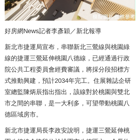
好房網News記者李彥穎／新北報導
新北市捷運局宣布，串聯新北三鶯線與桃園綠
線的捷運三鶯延伸桃園八德線，已經通過行政
院公共工程委員會經費審議，將採分段招標方
式推動興建，預計2034年完工。住展雜誌企研
室總監陳炳辰指出指出，該線對於桃園與雙北
市之間的串聯，是一大利多，可望帶動桃園八
德區域房市。
新北市捷運局長李政安說明，捷運三鶯延伸桃