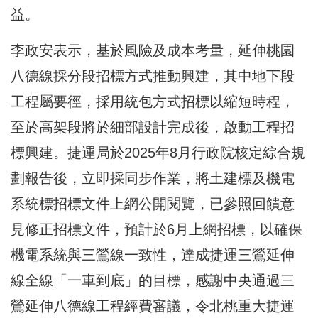
益。
李政安表示，基於風險及成本考量，延伸桃園
八德線採分段招標方式推動興建，其中地下段
工程屬要徑，採用統包方式招標以縮短時程，
至於高架段將於細部設計完成後，啟動工程招
標興建。捷運局於2025年8月行政院核定綜合規
劃報告後，立即採同步作業，將土建標及機電
系統標招標文件上網公開閱覽，已參照回饋意
見修正招標文件，預計於6月上網招標，以確保
機電系統與三鶯線一致性，達成捷運三鶯延伸
線全線「一車到底」的目標，感謝中央通過三
鶯延伸八德線工程經費審議，令北桃重大捷運