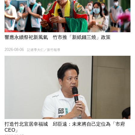
響應永續祭祀新風氣 竹市推「新紙錢三燒」政策
2026-08-06
記者季大仁／新竹報導
打造竹北宜居幸福城 邱臣遠：未來將自己定位為「市府
CEO」