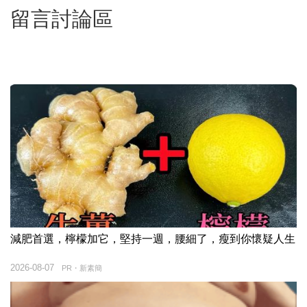
留言討論區
減肥首選，檸檬加它，堅持一週，腰細了，瘦到你懷疑人生
2026-08-07
PR・新素簡