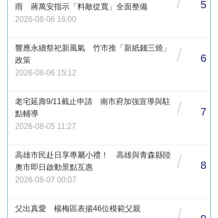
/
5
雨 蔣萬安指示「料敵從寬」全面整備
2026-08-06 16:00
響應永續祭祀新風氣 竹市推「新紙錢三燒」
/
6
政策
2026-08-06 15:12
老宅延壽9/11截止申請 南市府加強宣導與駐
/
7
點輔導
2026-08-05 11:27
高雄市民赴日享專屬小禮！ 高雄與青森縣陸
/
8
奧市即日啟動景點互惠
2026-08-07 00:07
父出真愛 楊梅區表揚46位模範父親
/