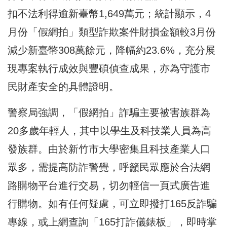
扣不法利得逾新臺幣1,649萬元；統計顯示，4
月份「假網拍」類型詐欺案件財損金額較3月份
減少新臺幣308萬餘元，降幅約23.6%，充分展
現專案執行成效與豐碩偵查成果，亦為守護市
民財產安全的具體證明。
警察局強調，「假網拍」詐騙主要被害族群為
20多歲年輕人，其中以學生及科技業人員為高
發族群。由於新竹市大學密集且科技產業人口
眾多，需提高防詐警覺，呼籲民眾應於合法網
路購物平台進行交易，切勿輕信一頁式廣告進
行購物。如有任何疑慮，可立即撥打165反詐騙
專線，或上網查詢「165打詐儀錶板」，即時掌