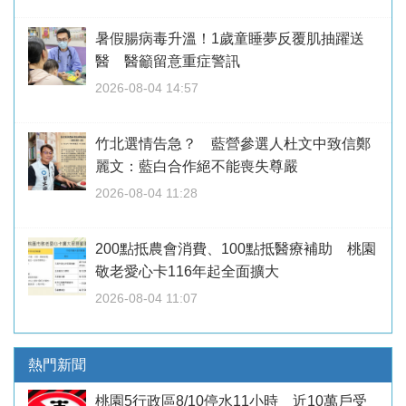
暑假腸病毒升溫！1歲童睡夢反覆肌抽躍送
醫 醫籲留意重症警訊
2026-08-04 14:57
竹北選情告急？ 藍營參選人杜文中致信鄭
麗文：藍白合作絕不能喪失尊嚴
2026-08-04 11:28
200點抵農會消費、100點抵醫療補助 桃園
敬老愛心卡116年起全面擴大
2026-08-04 11:07
熱門新聞
桃園5行政區8/10停水11小時 近10萬戶受