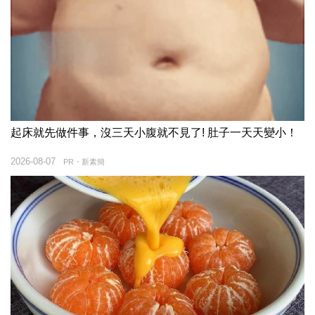
起床就先做件事，沒三天小腹就不見了! 肚子一天天變小！
2026-08-07
PR・新素簡