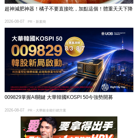
超神減肥神器！橘子不要直接吃，加點這個！體重天天下降
2026-08-07
PR・新素簡
009829掌握AI關鍵 大華韓國KOSPI 50今強勢開募
2026-08-07
PR・大華銀全能行銷方案