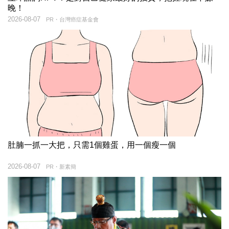
晚！
2026-08-07
PR・台灣癌症基金會
肚腩一抓一大把，只需1個雞蛋，用一個瘦一個
2026-08-07
PR・新素簡