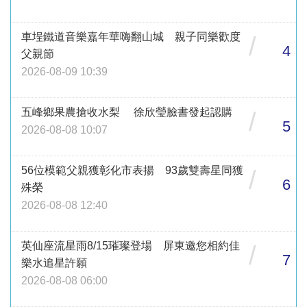
車埕鐵道音樂嘉年華嗨翻山城 親子同樂歡度
/
4
父親節
2026-08-09 10:39
五峰鄉果農搶收水梨 徐欣瑩臉書發起認購
/
5
2026-08-08 10:07
56位模範父親獲彰化市表揚 93歲雙壽星同獲
/
6
殊榮
2026-08-08 12:40
英仙座流星雨8/15璀璨登場 屏東邀您相約佳
/
7
樂水追星許願
2026-08-08 06:00