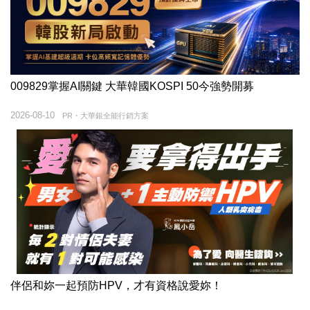
009829掌握AI關鍵 大華韓國KOSPI 50今強勢開募
2026-08-10
PR・大華銀全能行銷方案
伴侶和妳一起預防HPV，才有資格說愛妳！