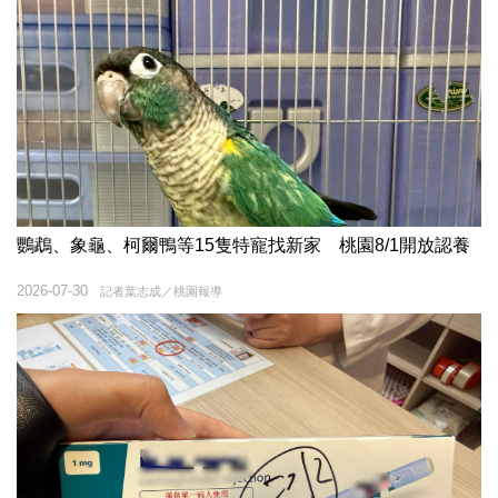
鸚鵡、象龜、柯爾鴨等15隻特寵找新家 桃園8/1開放認養
2026-07-30
記者葉志成／桃園報導