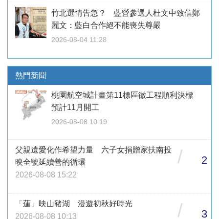
竹北選情告急？ 藍營參選人杜文中致信鄭
麗文：藍白合作絕不能喪失尊嚴
2026-08-04 11:28
熱門新聞
桃園航空城計畫第11標區徵工程順利決標
預計11月開工
2026-08-08 10:19
父親遺愛化作希望力量 六子女捐贈家扶南投
/
2
映全號延續善的循環
2026-08-08 15:22
「蓮」映山豬湖 漫遊初秋好時光
/
3
2026-08-08 10:13