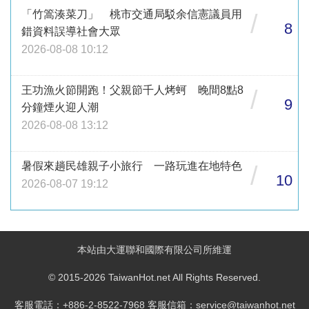
「竹篙湊菜刀」 桃市交通局駁余信憲議員用
/
8
錯資料誤導社會大眾
2026-08-08 10:12
王功漁火節開跑！父親節千人烤蚵 晚間8點8
/
9
分鐘煙火迎人潮
2026-08-08 13:12
暑假來趟民雄親子小旅行 一路玩進在地特色
/
10
2026-08-07 19:12
本站由大運聯和國際有限公司所維運
© 2015-2026 TaiwanHot.net All Rights Reserved.
客服電話：+886-2-8522-7968 客服信箱：service@taiwanhot.net