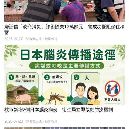
婦誤信「改命消災」詐術險失13萬餘元 警成功攔阻保住積
蓄
2026-07-27
記者葉志成／桃園報導
桃市新增2例日本腦炎病例 衛生局立即啟動防疫機制
2026-07-20
記者葉志成／桃園報導