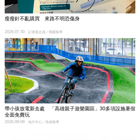
瘦瘦針不亂購買 來路不明恐傷身
2026-07-30
記者葉志成／桃園報導
帶小孩放電新去處 「高雄親子遊樂園區」30多項設施暑假
全面免費玩
2026-08-08
地方中心／高雄報導