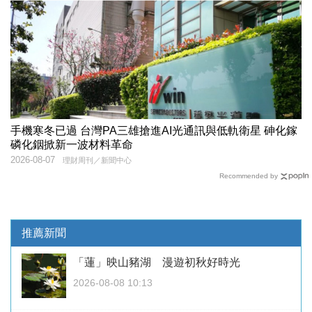
手機寒冬已過 台灣PA三雄搶進AI光通訊與低軌衛星 砷化鎵
磷化銦掀新一波材料革命
2026-08-07
理財周刊／新聞中心
Recommended by
推薦新聞
「蓮」映山豬湖 漫遊初秋好時光
2026-08-08 10:13