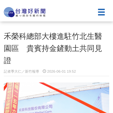
禾榮科總部大樓進駐竹北生醫
園區 貴賓持金鏟動土共同見
證
記者季大仁／新竹報導
2026-06-01 19:52