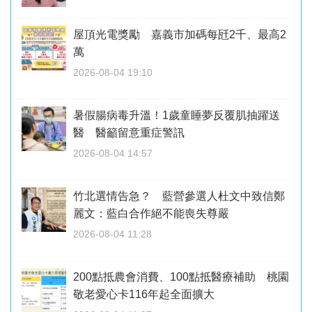
屋頂光電獎勵 嘉義市加碼每瓩2千、最高2
萬
2026-08-04 19:10
暑假腸病毒升溫！1歲童睡夢反覆肌抽躍送
醫 醫籲留意重症警訊
2026-08-04 14:57
竹北選情告急？ 藍營參選人杜文中致信鄭
麗文：藍白合作絕不能喪失尊嚴
2026-08-04 11:28
200點抵農會消費、100點抵醫療補助 桃園
敬老愛心卡116年起全面擴大