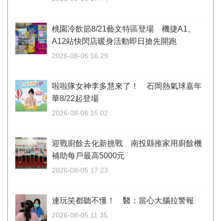
桃園冷飲節8/21藝文特區登場 機捷A1、
A12站快閃店暖身活動即日搶先開跑
2026-08-06 16:29
啦啦隊女神李多慧來了！ 石岡熱氣球嘉年
華8/22起登場
2026-08-06 15:02
迎戰廚餘去化新挑戰 南投縣推家用廚餘機
補助每戶最高5000元
2026-08-05 17:23
連玩笑都聽不懂！ 醫：當心大腦拉警報
2026-08-05 11:35