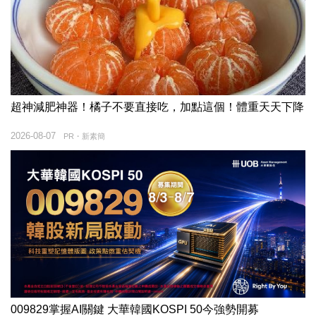
超神減肥神器！橘子不要直接吃，加點這個！體重天天下降
2026-08-07
PR・新素簡
009829掌握AI關鍵 大華韓國KOSPI 50今強勢開募