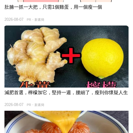
肚腩一抓一大把，只需1個雞蛋，用一個瘦一個
2026-08-07
PR・新素簡
減肥首選，檸檬加它，堅持一週，腰細了，瘦到你懷疑人生
2026-08-07
PR・新素簡