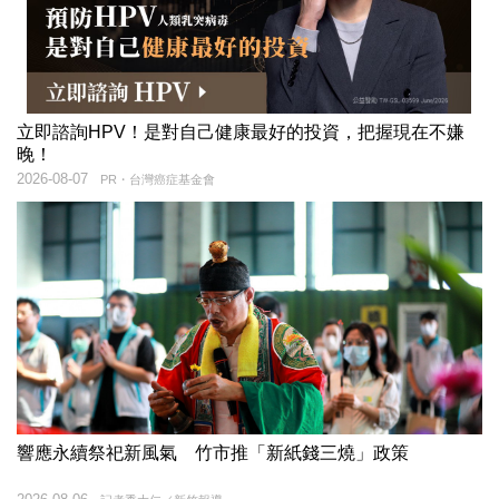
立即諮詢HPV！是對自己健康最好的投資，把握現在不嫌
晚！
2026-08-07
PR・台灣癌症基金會
響應永續祭祀新風氣 竹市推「新紙錢三燒」政策