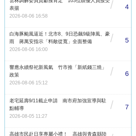
雲林調解委員貢獻獲肯定 103位績優人員接受
/
4
表揚
2026-08-06 16:58
白海豚颱風逼近！北市8、9日恐飆9級陣風、豪
/
5
雨 蔣萬安指示「料敵從寬」全面整備
2026-08-06 16:00
響應永續祭祀新風氣 竹市推「新紙錢三燒」
/
6
政策
2026-08-06 15:12
老宅延壽9/11截止申請 南市府加強宣導與駐
/
7
點輔導
2026-08-05 11:27
高雄市民赴日享專屬小禮！ 高雄與青森縣陸