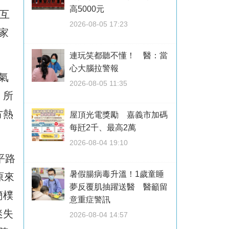
高5000元
互
2026-08-05 17:23
家
連玩笑都聽不懂！ 醫：當
心大腦拉警報
氣
2026-08-05 11:35
，所
方熱
屋頂光電獎勵 嘉義市加碼
每瓩2千、最高2萬
2026-08-04 19:10
平路
暑假腸病毒升溫！1歲童睡
原來
夢反覆肌抽躍送醫 醫籲留
簡樸
意重症警訊
迷失
2026-08-04 14:57