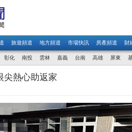
道
旅遊頻道
地方頻道
市場快訊
房產頻道
財
彰化
南投
雲林
嘉義
台南
高雄
屏東
眼尖熱心助返家