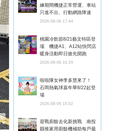
練期間機捷正常營運、車站
只進不出、行動網路降速
2026-08-06 17:44
桃園冷飲節8/21藝文特區登
場 機捷A1、A12站快閃店
暖身活動即日搶先開跑
2026-08-06 16:29
啦啦隊女神李多慧來了！
石岡熱氣球嘉年華8/22起登
場
2026-08-06 15:02
迎戰廚餘去化新挑戰 南投
縣推家用廚餘機補助每戶最