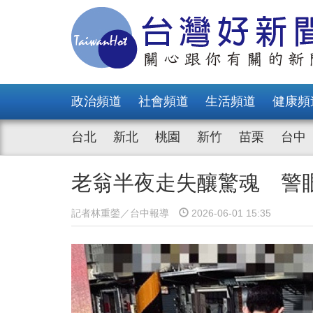
政治頻道
社會頻道
生活頻道
健康頻
台北
新北
桃園
新竹
苗栗
台中
老翁半夜走失釀驚魂 警
記者林重鎣／台中報導
2026-06-01 15:35