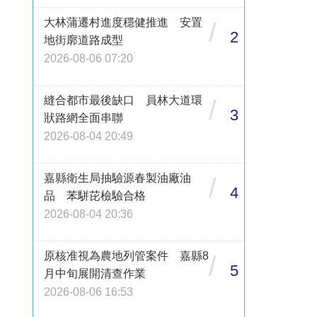
大林蒲遷村進度穩健推進 安置
/
2
地街廓道路成型
2026-08-06 07:20
縫合都市最後缺口 員林大道環
/
3
狀路網全面串聯
2026-08-04 20:49
嘉縣衛生局抽驗源春製油廠油
/
4
品 苯駢芘檢驗合格
2026-08-04 20:36
原核准視為農地列管案件 嘉縣8
/
5
月中旬展開清查作業
2026-08-06 16:53