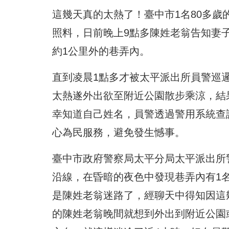
這幾天真的太熱了！
臺中市1名80多
照料，
日前晚上9點多陳姓老翁告知妻
約1公里外的巷弄內。
直到凌晨1點多才被太平派出所員警巡
太熱遂外出欲至附近公園散步乘涼，結
幸知道自己姓名，
員警透過警用系統查
心為民服務，避免發生憾事。
臺中市政府警察局太平分局太平派出所
沿線，
在昏暗的夜色中發現巷弄內有1
是陳姓老翁迷路了，
經聊天中得知因這
的陳姓老翁晚間就想到外出到附近公園