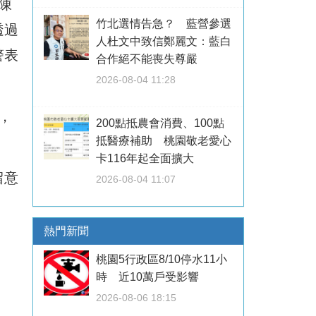
陳
竹北選情告急？ 藍營參選
透過
人杜文中致信鄭麗文：藍白
警表
合作絕不能喪失尊嚴
2026-08-04 11:28
，
200點抵農會消費、100點
抵醫療補助 桃園敬老愛心
卡116年起全面擴大
留意
2026-08-04 11:07
熱門新聞
桃園5行政區8/10停水11小
時 近10萬戶受影響
2026-08-06 18:15