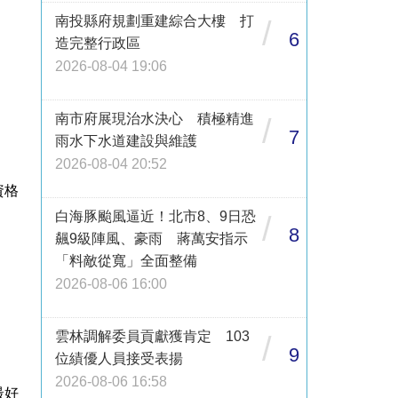
南投縣府規劃重建綜合大樓 打
/
6
造完整行政區
2026-08-04 19:06
南市府展現治水決心 積極精進
/
7
雨水下水道建設與維護
2026-08-04 20:52
資格
白海豚颱風逼近！北市8、9日恐
/
8
飆9級陣風、豪雨 蔣萬安指示
「料敵從寬」全面整備
2026-08-06 16:00
雲林調解委員貢獻獲肯定 103
/
9
位績優人員接受表揚
2026-08-06 16:58
最好