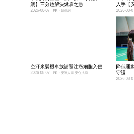
網】三分鐘解決燃眉之急
入手【
2026-08-07
2026-08-0
PR・易借網
空汙來襲機車族請關注癌細胞入侵
降低運
守護
2026-08-07
PR・安達人壽 安心抗癌
2026-08-0