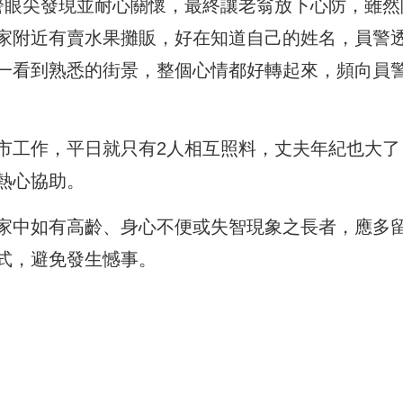
警眼尖發現並耐心關懷，
最終讓老翁放下心防，雖然
家附近有賣水果攤販，好在知道自己的姓名，
員警
一看到熟悉的街景，
整個心情都好轉起來，頻向員
市工作，
平日就只有2人相互照料，丈夫年紀也大了
熱心協助。
家中如有高齡、
身心不便或失智現象之長者，應多
式，避免發生憾事。