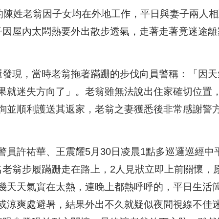
歲的陳姓老翁因子女均在外地工作，
平日與妻子兩人相
子因屋內太悶熱要外出散步透氣，
走著走著竟迷途離
邏發現，
當時老翁拖著蹣跚的步伐向員警稱：「
因天
果就迷失方向了」。
老翁雖無法說出住家確切位置
詢並順利護送其返家，
老翁之妻獲悉後非常感謝警
警員許祐華、
王震耀5月30日凌晨1點多巡邏巡經中
名老翁步履蹣跚走在路上，
2人見狀立即上前關懷，
幾天天氣實在太熱，連晚上都熱呼呼的，
平日生活
或涼爽處避暑，
結果外出不久就疑似夜間視線不佳