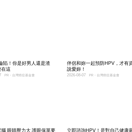
率淪陷！你是好男人還是渣
伴侶和妳一起預防HPV，才有
鍵在這
說愛妳！
7
2026-08-07
PR・台灣癌症基金會
PR・台灣癌症基金會
腦 眼睛壓力大 護眼保單要
立即諮詢HPV！是對自己健康