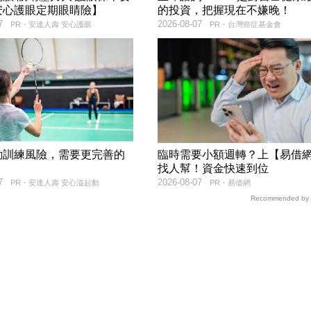
安心護眼定期眼睛險】
的投資，把握現在不嫌晚！
7
2026-08-07
PR・安達人壽 安心護眼
PR・台灣癌症基金會
動訓練風險，需要更完善的
臨時需要小額週轉？上【易借
找人幫！資金快速到位
7
2026-08-07
PR・安達人壽 安心溢起動
PR・易借網
Recommended by