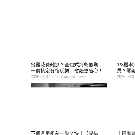
出國花費難抓？全包式海島假期，
1/2機
一價搞定食宿玩樂，省錢更省心！
男？關
2026-08-07
2026-08-0
PR・Club Med Taiwan
下個月房租差一點？快上【易借
上班看電