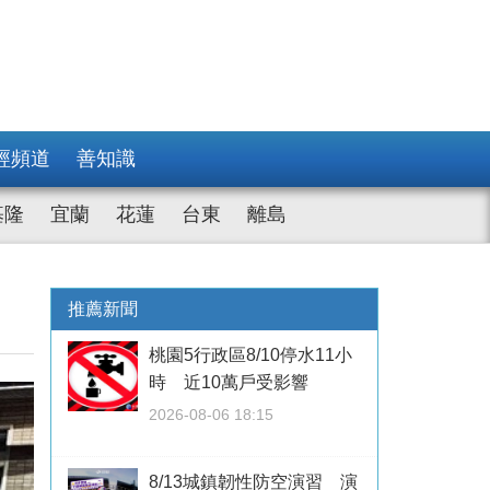
經頻道
善知識
基隆
宜蘭
花蓮
台東
離島
推薦新聞
桃園5行政區8/10停水11小
時 近10萬戶受影響
2026-08-06 18:15
8/13城鎮韌性防空演習 演