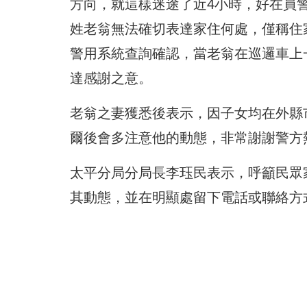
方向，
就這樣迷途了近4小時，好在員
姓老翁無法確切表達家住何處，
僅稱住
警用系統查詢確認，當老翁在巡邏車上
達感謝之意。
老翁之妻獲悉後表示，因子女均在外縣
爾後會多注意他的動態，非常謝謝警方
太平分局分局長李珏民表示，呼籲民眾
其動態，
並在明顯處留下電話或聯絡方