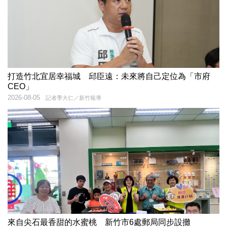
打造竹北宜居幸福城 邱臣遠：未來將自己定位為「市府
CEO」
2026-08-05
記者季大仁／新竹報導
來自尖石最香甜的水蜜桃 新竹市6處郵局同步設攤