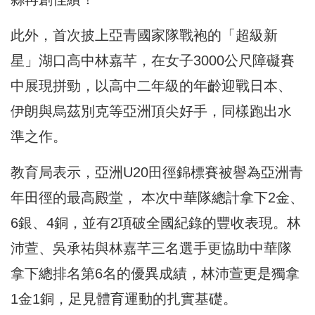
此外，首次披上亞青國家隊戰袍的「超級新
星」湖口高中林嘉芊，在女子3000公尺障礙賽
中展現拼勁，以高中二年級的年齡迎戰日本、
伊朗與烏茲別克等亞洲頂尖好手，同樣跑出水
準之作。
教育局表示，亞洲U20田徑錦標賽被譽為亞洲青
年田徑的最高殿堂， 本次中華隊總計拿下2金、
6銀、4銅，並有2項破全國紀錄的豐收表現。林
沛萱、吳承祐與林嘉芊三名選手更協助中華隊
拿下總排名第6名的優異成績，林沛萱更是獨拿
1金1銅，足見體育運動的扎實基礎。