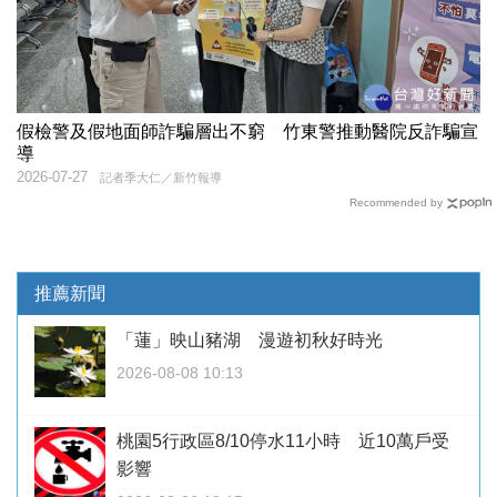
假檢警及假地面師詐騙層出不窮 竹東警推動醫院反詐騙宣
導
2026-07-27
記者季大仁／新竹報導
Recommended by
推薦新聞
「蓮」映山豬湖 漫遊初秋好時光
2026-08-08 10:13
桃園5行政區8/10停水11小時 近10萬戶受
影響