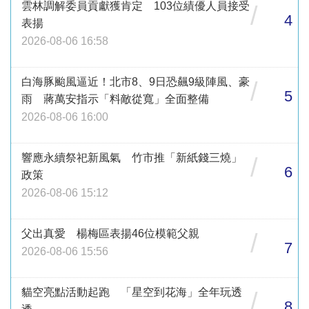
雲林調解委員貢獻獲肯定 103位績優人員接受
/
4
表揚
2026-08-06 16:58
白海豚颱風逼近！北市8、9日恐飆9級陣風、豪
/
5
雨 蔣萬安指示「料敵從寬」全面整備
2026-08-06 16:00
響應永續祭祀新風氣 竹市推「新紙錢三燒」
/
6
政策
2026-08-06 15:12
父出真愛 楊梅區表揚46位模範父親
/
7
2026-08-06 15:56
貓空亮點活動起跑 「星空到花海」全年玩透
/
8