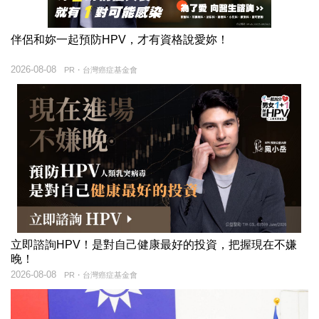
伴侶和妳一起預防HPV，才有資格說愛妳！
2026-08-08
PR・台灣癌症基金會
立即諮詢HPV！是對自己健康最好的投資，把握現在不嫌
晚！
2026-08-08
PR・台灣癌症基金會