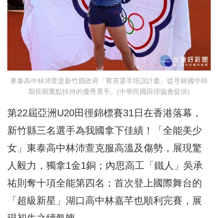
東泰高中林沛萱是新竹縣政府「菁英選手培訓計畫」從芎林國中時
期長期重點扶持的優秀選手。(中華民國田徑協會提供)
第22屆亞洲U20田徑錦標賽31日在香港落幕，
新竹縣三名選手為我國拿下佳績！「全能美少
女」東泰高中林沛萱克服高溫及傷勢，展現驚
人毅力，獨拿1金1銅；內思高工「鐵人」吳承
祐則奪十項全能第四名；首次登上國際舞台的
「超級新星」湖口高中林嘉芊也順利完賽，展
現初生之犢氣魄。