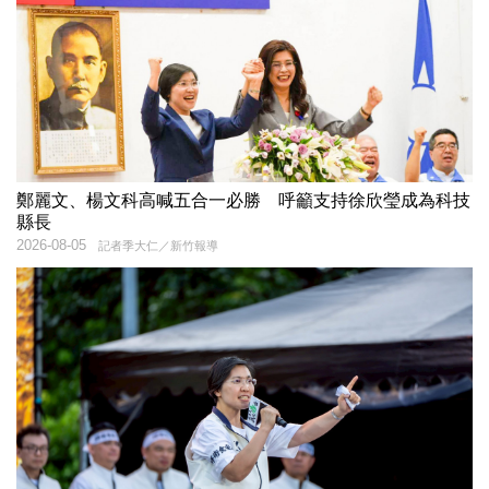
鄭麗文、楊文科高喊五合一必勝 呼籲支持徐欣瑩成為科技
縣長
2026-08-05
記者季大仁／新竹報導