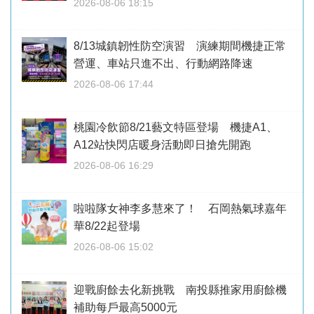
2026-08-06 18:15
8/13城鎮韌性防空演習 演練期間機捷正常
營運、車站只進不出、行動網路降速
2026-08-06 17:44
桃園冷飲節8/21藝文特區登場 機捷A1、
A12站快閃店暖身活動即日搶先開跑
2026-08-06 16:29
啦啦隊女神李多慧來了！ 石岡熱氣球嘉年
華8/22起登場
2026-08-06 15:02
迎戰廚餘去化新挑戰 南投縣推家用廚餘機
補助每戶最高5000元