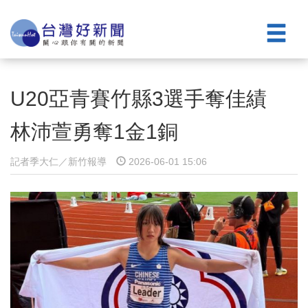
U20亞青賽竹縣3選手奪佳績
林沛萱勇奪1金1銅
記者季大仁／新竹報導
2026-06-01 15:06