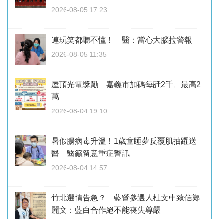
2026-08-05 17:23
連玩笑都聽不懂！ 醫：當心大腦拉警報
2026-08-05 11:35
屋頂光電獎勵 嘉義市加碼每瓩2千、最高2
萬
2026-08-04 19:10
暑假腸病毒升溫！1歲童睡夢反覆肌抽躍送
醫 醫籲留意重症警訊
2026-08-04 14:57
竹北選情告急？ 藍營參選人杜文中致信鄭
麗文：藍白合作絕不能喪失尊嚴