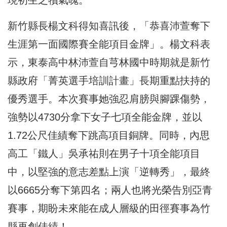
新竹縣長楊文科得知喜訊後，「恭喜沛萱奪下
生涯第一面國際賽全能項目金牌」。楊文科表
示，東泰高中林沛萱自芎林國中時期就是新竹
縣政府「菁英選手培訓計畫」長期重點扶持的
優秀選手。本次賽事她強忍肩膀與腳踝傷勢，
強勢以4730分拿下女子七項全能金牌，並以
1.72公尺佳績奪下跳高項目銅牌。同時，內思
高工「鐵人」吳承祐則在男子十項全能項目
中，以堅強的意志差點上演「逆轉秀」，最終
以6665分奪下第四名；兩人也將光榮告別亞青
賽事，期盼未來能在成人層級的田徑賽事為竹
縣再創佳績！