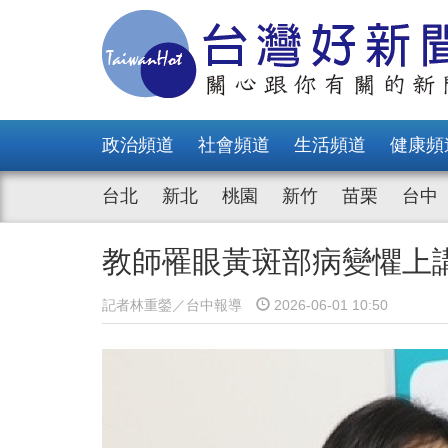
政治頻道
社會頻道
生活頻道
健康頻
台北
新北
桃園
新竹
苗栗
台中
教師罹眼黃斑部病變懼上
記者林重鎣／台中報導
2026-06-01 10:50