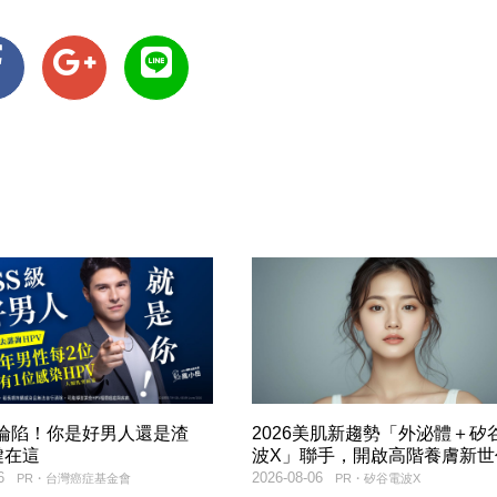
率淪陷！你是好男人還是渣
2026美肌新趨勢「外泌體＋矽
鍵在這
波X」聯手，開啟高階養膚新世
6
2026-08-06
PR・台灣癌症基金會
PR・矽谷電波X