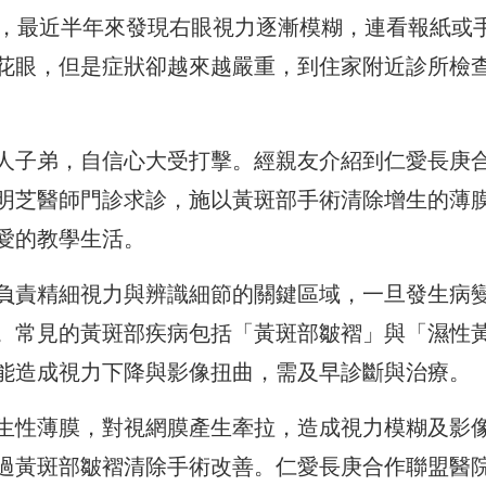
，
最近半年來發現右眼視力逐漸模糊，
連看報紙或
花眼，
但是症狀卻越來越嚴重，到住家附近診所檢
人子弟，自信心大受打擊。
經親友介紹到仁愛長庚
明
芝醫師門診求診，施以黃斑部手術清除增生的薄
愛的教學生活。
負責精細視力與辨識細節的關鍵區域，
一旦發生病
。
常見的黃斑部疾病包括「黃斑部皺褶」與「濕性
能造成視力下降與影像扭曲，
需及早診斷與治療。
生性薄膜，
對視網膜產生牽拉，造成視力模糊及影
過黃斑部皺褶清除手術改善。
仁愛長庚合作聯盟醫