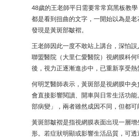
48歲的王老師平日需要常常寫黑板教學
都是看到扭曲的文字，一開始以為是老
發現是黃斑部皺褶。
王老師因此一度不敢站上講台，深怕誤
聯盟醫院（大里仁愛醫院）視網膜科何
後，
視力正逐漸進步中，已重新享受熱
何明芝醫師表示，
黃斑部是視網膜中央
會直接影響閱讀、開車與日常生活功能
部病變」，
兩者雖然成因不同，但都可
黃斑部皺褶是指視網膜表面出現一層增
形。
若症狀明顯或影響生活品質，可透