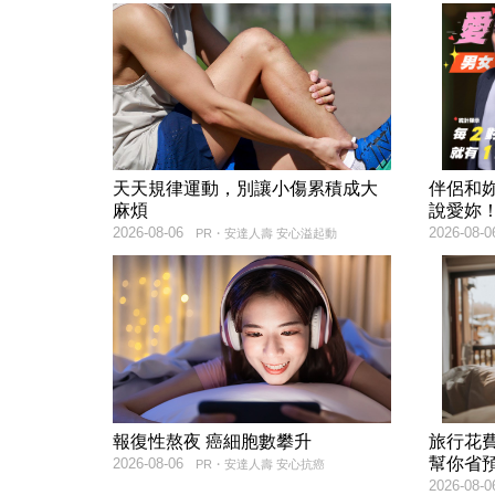
天天規律運動，別讓小傷累積成大
伴侶和
麻煩
說愛妳
2026-08-06
2026-08-0
PR・安達人壽 安心溢起動
報復性熬夜 癌細胞數攀升
旅行花
幫你省
2026-08-06
PR・安達人壽 安心抗癌
2026-08-0