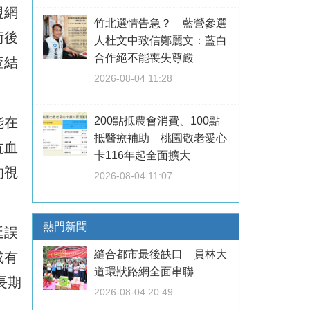
視網
竹北選情告急？ 藍營參選
術後
人杜文中致信鄭麗文：藍白
合作絕不能喪失尊嚴
查結
2026-08-04 11:28
能在
200點抵農會消費、100點
抵醫療補助 桃園敬老愛心
抗血
卡116年起全面擴大
的視
2026-08-04 11:07
熱門新聞
延誤
縫合都市最後缺口 員林大
或有
道環狀路網全面串聯
長期
2026-08-04 20:49