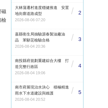
大林蒲遷村進度穩健推進 安置
/
察磁
2
地街廓道路成型
細檢
2026-08-06 07:20
嘉縣衛生局抽驗源春製油廠油
/
3
品 苯駢芘檢驗合格
2026-08-04 20:36
南投縣府規劃重建綜合大樓 打
/
4
造完整行政區
2026-08-04 19:06
南市府展現治水決心 積極精進
/
5
雨水下水道建設與維護
2026-08-04 20:52