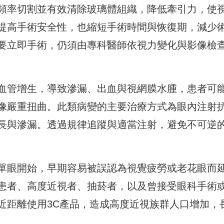
頻率切割並有效清除玻璃體組織，降低牽引力，
使
提高手術安全性，
也縮短手術時間與恢復期，減少
要立即手術，
仍須由專科醫師依視力變化與影像檢
血管增生，
導致滲漏、出血與視網膜水腫，患者可
像嚴重扭曲。
此類病變的主要治療方式為眼內注射
長與滲漏。透過規律追蹤與適當注射，
避免不可逆
單眼開始，
早期容易被誤認為視覺疲勞或老花眼而
患者、高度近視者、抽菸者，
以及曾接受眼科手術
近距離使用3C產品，造成高度近視族群人口增加，