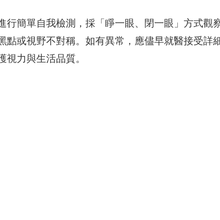
進行簡單自我檢測，
採「睜一眼、閉一眼」方式觀
黑點或視野不對稱。如有異常，
應儘早就醫接受詳
護視力與生活品質。