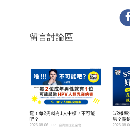
留言討論區
驚！每2男就有1人中標？不可能
1/2機
吧？
男？關
2026-08-06
2026-08-0
PR・台灣癌症基金會