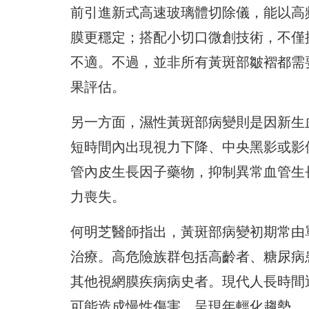
前引進新式高速玻璃體切除儀，
能以高
膜更穩定；搭配小切口微創技術，不僅
不適。不過，
並非所有黃斑部皺褶都需
果評估。
另一方面，濕性黃斑部病變則是因新生
短時間內出現視力下降、
中央黑影或影
管內皮生長因子藥物，
抑制異常血管生
力喪失。
何明芝醫師指出，黃斑部病變初期常由
治療。
高危險族群包括高齡者、糖尿病
其他視網膜疾病病史者。
現代人長時間
可能造成慢性傷害，呈現年輕化趨勢。