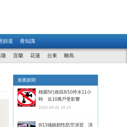
經頻道
善知識
基隆
宜蘭
花蓮
台東
離島
推薦新聞
桃園5行政區8/10停水11小
時 近10萬戶受影響
2026-08-06 18:15
8/13城鎮韌性防空演習 演