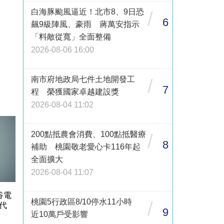
白海豚颱風逼近！北市8、9日恐
/
6
飆9級陣風、豪雨 蔣萬安指示
「料敵從寬」全面整備
2026-08-06 16:00
南市府地政局七件土地開發工
/
7
程 榮獲國家卓越建設獎
2026-08-04 11:02
200點抵農會消費、100點抵醫療
/
8
補助 桃園敬老愛心卡116年起
全面擴大
2026-08-04 11:07
谷電
桃園5行政區8/10停水11小時
/
代
9
近10萬戶受影響