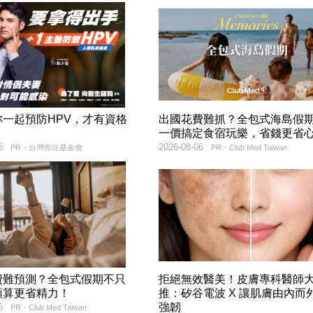
妳一起預防HPV，才有資格
出國花費難抓？全包式海島假
！
一價搞定食宿玩樂，省錢更省
6
2026-08-06
PR・台灣癌症基金會
PR・Club Med Taiwan
費難預測？全包式假期不只
拒絕無效醫美！皮膚專科醫師
預算更省精力！
推：矽谷電波 X 讓肌膚由內而
強韌
6
PR・Club Med Taiwan