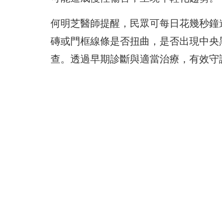
何明芝醫師提醒，民眾可每日花幾秒鐘
磚或門框線條是否扭曲，
是否出現中央
查。透過早期診斷與適當治療，
有效守