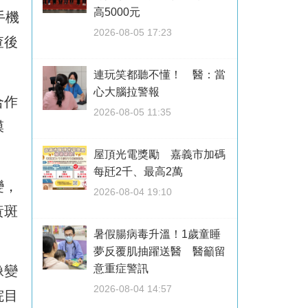
高5000元
手機
2026-08-05 17:23
查後
連玩笑都聽不懂！ 醫：當
心大腦拉警報
合作
2026-08-05 11:35
膜
屋頂光電獎勵 嘉義市加碼
每瓩2千、最高2萬
變，
2026-08-04 19:10
黃斑
暑假腸病毒升溫！1歲童睡
夢反覆肌抽躍送醫 醫籲留
意重症警訊
像變
2026-08-04 14:57
院目