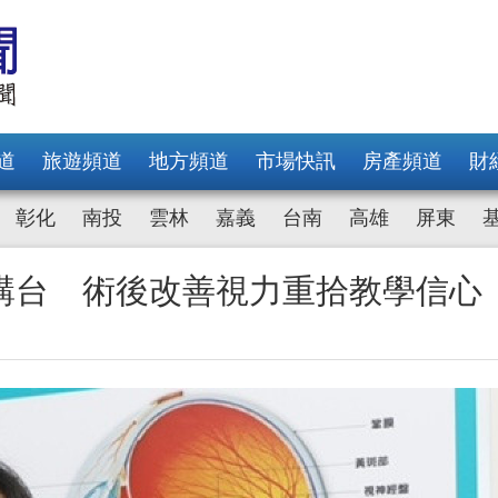
道
旅遊頻道
地方頻道
市場快訊
房產頻道
財
彰化
南投
雲林
嘉義
台南
高雄
屏東
講台 術後改善視力重拾教學信心