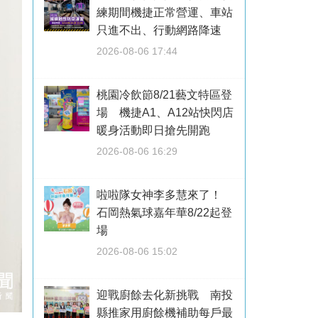
練期間機捷正常營運、車站
只進不出、行動網路降速
2026-08-06 17:44
桃園冷飲節8/21藝文特區登
場 機捷A1、A12站快閃店
暖身活動即日搶先開跑
2026-08-06 16:29
啦啦隊女神李多慧來了！
石岡熱氣球嘉年華8/22起登
場
2026-08-06 15:02
迎戰廚餘去化新挑戰 南投
縣推家用廚餘機補助每戶最