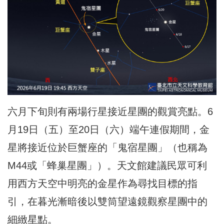
六月下旬則有兩場行星接近星團的觀賞亮點。6
月19日（五）至20日（六）端午連假期間，金
星將接近位於巨蟹座的「鬼宿星團」（也稱為
M44或「蜂巢星團」）。天文館建議民眾可利
用西方天空中明亮的金星作為尋找目標的指
引，在暮光漸暗後以雙筒望遠鏡觀察星團中的
細緻星點。