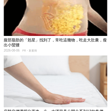
腹部脂肪的「剋星」找到了，常吃這幾物，吃走大肚囊，瘦
出小蠻腰
2026-08-06
PR・新素簡