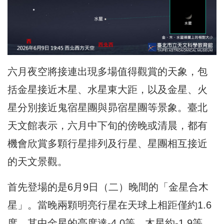
六月夜空將接連出現多場值得觀賞的天象，包
括金星接近木星、水星東大距，以及金星、火
星分別接近鬼宿星團與昴宿星團等景象。臺北
天文館表示，六月中下旬的傍晚或清晨，都有
機會欣賞多顆行星排列及行星、星團相互接近
的天文景觀。
首先登場的是6月9日（二）晚間的「金星合木
星」。當晚兩顆明亮行星在天球上相距僅約1.6
度，其中金星的亮度達-4.0等，木星約-1.9等。