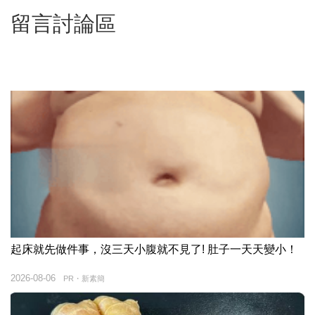
留言討論區
起床就先做件事，沒三天小腹就不見了! 肚子一天天變小！
2026-08-06
PR・新素簡