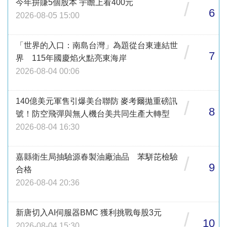
今年拚賺5個股本 宇瞻上看400元
/
6
2026-08-05 15:00
「世界的入口：南島台灣」為題從台東連結世
/
7
界 115年國慶焰火點亮東海岸
2026-08-04 00:06
140億美元軍售引爆美台聯防 麥考爾拋重磅訊
/
8
號！防空飛彈與無人機台美共同生產大轉型
2026-08-04 16:30
嘉縣衛生局抽驗源春製油廠油品 苯駢芘檢驗
/
9
合格
2026-08-04 20:36
新唐切入AI伺服器BMC 獲利挑戰每股3元
/
10
2026-08-04 15:30