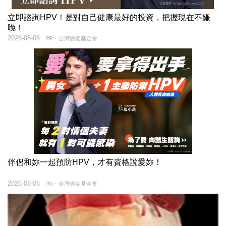
立即諮詢HPV！是對自己健康最好的投資，把握現在不嫌
晚！
2026-08-06
PR・台灣癌症基金會
伴侶和妳一起預防HPV，才有資格說愛妳！
2026-08-06
PR・台灣癌症基金會