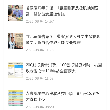
暑假腸病毒升溫！1歲童睡夢反覆肌抽躍送
醫 醫籲留意重症警訊
2026-08-04 14:57
竹北選情告急？ 藍營參選人杜文中致信鄭
麗文：藍白合作絕不能喪失尊嚴
2026-08-04 11:28
200點抵農會消費、100點抵醫療補助 桃園
敬老愛心卡116年起全面擴大
2026-08-04 11:07
永康就業中心串聯科技巨頭 8月份12場徵
才直接卡位
2026-08-04 08:20