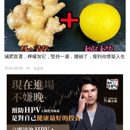
減肥首選，檸檬加它，堅持一週，腰細了，瘦到你懷疑人生
2026-08-06
PR・新素簡