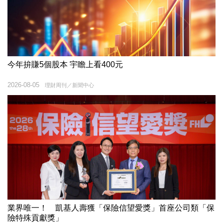
今年拚賺5個股本 宇瞻上看400元
2026-08-05
理財周刊／新聞中心
業界唯一！ 凱基人壽獲「保險信望愛獎」首座公司類「保
險特殊貢獻獎」