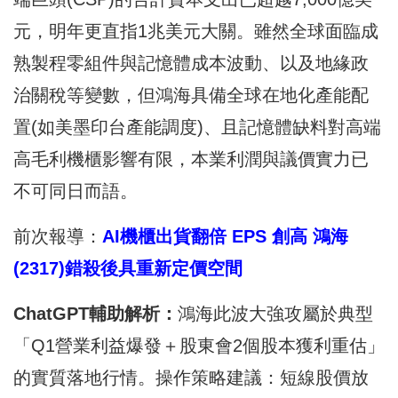
元，明年更直指1兆美元大關。雖然全球面臨成
熟製程零組件與記憶體成本波動、以及地緣政
治關稅等變數，但鴻海具備全球在地化產能配
置(如美墨印台產能調度)、且記憶體缺料對高端
高毛利機櫃影響有限，本業利潤與議價實力已
不可同日而語。
前次報導：
AI機櫃出貨翻倍 EPS 創高 鴻海
(2317)錯殺後具重新定價空間
ChatGPT
輔助解析：
鴻海此波大強攻屬於典型
「Q1營業利益爆發＋股東會2個股本獲利重估」
的實質落地行情。操作策略建議：短線股價放