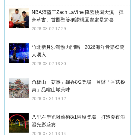
NBA灌籃王Zach LaVine 降臨桃園大溪 揮
毫草書、首擲聖筊稱讚桃園處處是驚喜
2026-08-02 17:29
竹北新月沙灣熱力開唱 2026海洋音樂祭萬
人湧入
2026-08-02 16:30
角板山「菇事」飄香8/2登場 首辦「香菇餐
桌」品嚐山城美味
2026-07-31 19:12
八里左岸光雕藝術8/1璀璨登場 打造夏夜浪
漫光影盛宴
2026-07-31 13:14