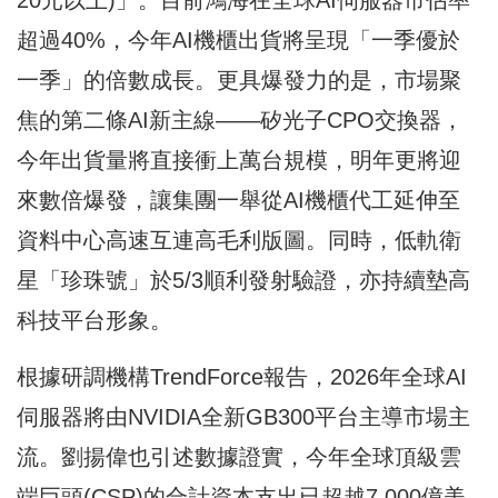
超過40%，今年AI機櫃出貨將呈現「一季優於
一季」的倍數成長。更具爆發力的是，市場聚
焦的第二條AI新主線——矽光子CPO交換器，
今年出貨量將直接衝上萬台規模，明年更將迎
來數倍爆發，讓集團一舉從AI機櫃代工延伸至
資料中心高速互連高毛利版圖。同時，低軌衛
星「珍珠號」於5/3順利發射驗證，亦持續墊高
科技平台形象。
根據研調機構TrendForce報告，2026年全球AI
伺服器將由NVIDIA全新GB300平台主導市場主
流。劉揚偉也引述數據證實，今年全球頂級雲
端巨頭(CSP)的合計資本支出已超越7,000億美