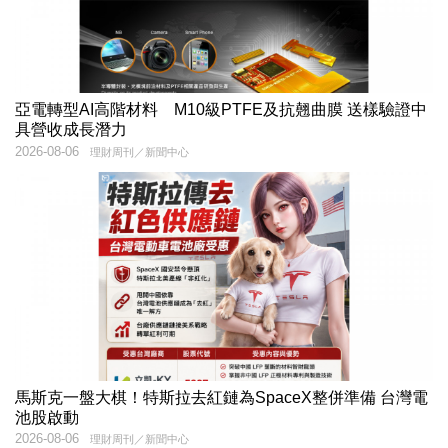
亞電轉型AI高階材料 M10級PTFE及抗翹曲膜 送樣驗證中
具營收成長潛力
2026-08-06
理財周刊／新聞中心
馬斯克一盤大棋！特斯拉去紅鏈為SpaceX整併準備 台灣電
池股啟動
2026-08-06
理財周刊／新聞中心