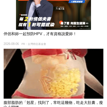
伴侶和妳一起預防HPV，才有資格說愛妳！
2026-08-06
PR・台灣癌症基金會
腹部脂肪的「剋星」找到了，常吃這幾物，吃走大肚囊，瘦