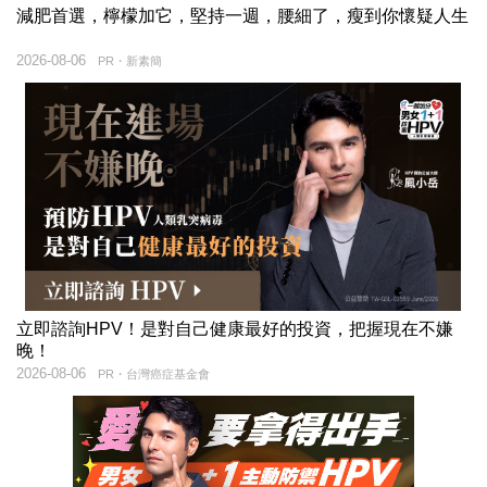
減肥首選，檸檬加它，堅持一週，腰細了，瘦到你懷疑人生
2026-08-06
PR・新素簡
立即諮詢HPV！是對自己健康最好的投資，把握現在不嫌
晚！
2026-08-06
PR・台灣癌症基金會