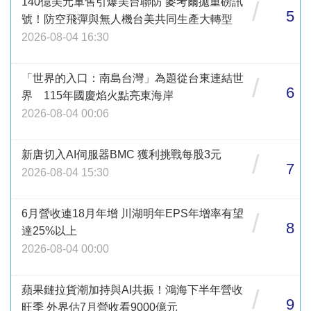
140億美元軍售引爆美台聯防 麥考爾拋重磅訊
/
5
號！防空飛彈與無人機台美共同生產大轉型
2026-08-04 16:30
「世界的入口：南島台灣」為題從台東連結世
/
6
界 115年國慶焰火點亮東海岸
2026-08-04 00:06
新唐切入AI伺服器BMC 獲利挑戰每股3元
/
7
2026-08-04 15:30
6月營收連18月年增 川湖明年EPS年增率有望
/
8
達25%以上
2026-08-04 00:00
蘋果鏈拉貨潮加持與AI共振！鴻海下半年營收
/
9
旺季 外界估7月營收看9000億元