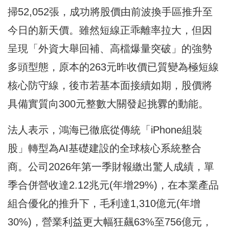
掃52,052張，成功將股價由前波換手區推升至
今日的新天價。雖然短線正乖離率拉大，但因
呈現「外資大舉回補、高檔爆量突破」的強勢
多頭型態，原本的263元昨收價已質變為極短線
核心防守線，後市若基本面接續如期，股價將
具備實質向300元整數大關發起挑釁的動能。
法人表示，鴻海已徹底從傳統「iPhone組裝
股」轉型為AI基礎建設的全球核心系統整合
商。公司2026年第一季財報繳出驚人成績，單
季合併營收達2.12兆元(年增29%)，在本業產品
組合優化的推升下，毛利達1,310億元(年增
30%)，營業利益更大幅狂飆63%至756億元，