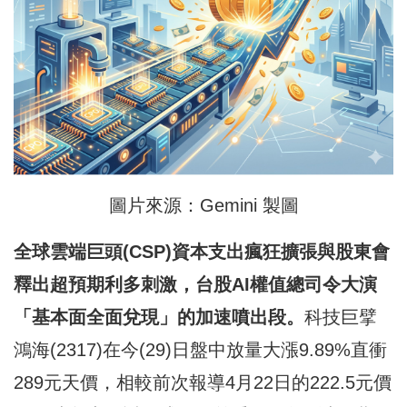
圖片來源：Gemini 製圖
全球雲端巨頭(CSP)
資本支出瘋狂擴張與股東會
釋出超預期利多刺激，台股AI
權值總司令大演
「基本面全面兌現」的加速噴出段。
科技巨擘
鴻海(2317)在今(29)日盤中放量大漲9.89%直衝
289元天價，相較前次報導4月22日的222.5元價