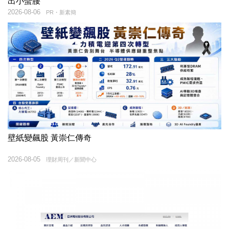
出小蠻腰
2026-08-06
PR・新素簡
壁紙變飆股 黃崇仁傳奇
2026-08-05
理財周刊／新聞中心