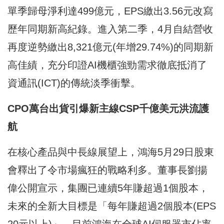
單季歸母淨利達499億元，EPS繳出3.56元改寫
歷年同期新高紀錄。進入第二季，4月自結營收
再度逆勢繳出8,321億元(年增29.74%)的同期新
高佳績，充分印證AI機櫃強勁需求徹底抵消了
資通訊(ICT)的傳統淡季衝擊。
CPO
萬台出貨引爆新主線CSP
千億美元洪流護
航
在核心產品與中長線展望上，鴻海5月29日股東
會釋出了令市場瘋狂的戰略利多。董事長劉揚
偉公開宣示，集團已連續5年賺超過1個股本，
未來的全新大目標是「每年賺超過2個股本(EPS
20元以上)」。目前鴻海在全球AI伺服器市佔率