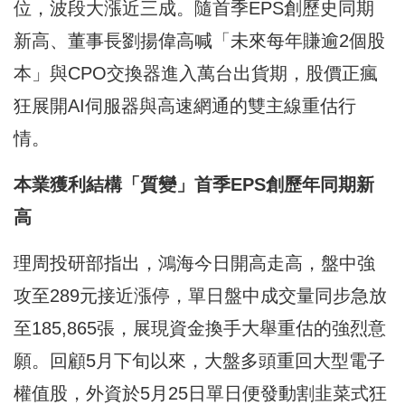
位，波段大漲近三成。隨首季EPS創歷史同期
新高、董事長劉揚偉高喊「未來每年賺逾2個股
本」與CPO交換器進入萬台出貨期，股價正瘋
狂展開AI伺服器與高速網通的雙主線重估行
情。
本業獲利結構「質變」首季EPS
創歷年同期新
高
理周投研部指出，鴻海今日開高走高，盤中強
攻至289元接近漲停，單日盤中成交量同步急放
至185,865張，展現資金換手大舉重估的強烈意
願。回顧5月下旬以來，大盤多頭重回大型電子
權值股，外資於5月25日單日便發動割韭菜式狂