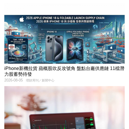
iPhone新機拉貨 蘋概股吹反攻號角 盤點台廠供應鏈 11檔潛
力股蓄勢待發
2026-08-05
理財周刊／新聞中心