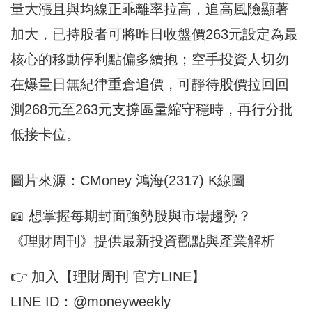
量大漲且與均線正乖離率拉高，追高風險顯著
加大，已持股者可將昨日收盤價263元設定為最
核心的移動停利點偏多續抱；空手投資人切勿
在爆量日無紀律重倉追價，可靜待股價拉回回
測268元至263元支撐區量縮守穩時，再行分批
低接卡位。
圖片來源：CMoney 鴻海(2317) K線圖
📖 想掌握每期封面強勢股與市場趨勢？
《理財周刊》提供最新投資觀點與產業解析
👉 加入【理財周刊 官方LINE】
LINE ID：@moneyweekly