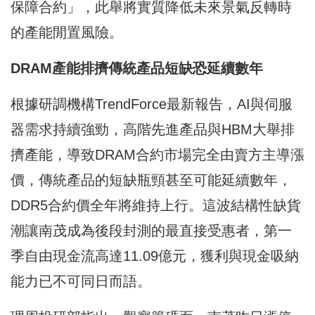
保障合約」，此舉將實質降低未來景氣反轉時
的產能閒置風險。
DRAM
產能排擠傳統產品短缺恐延續數年
根據研調機構TrendForce最新報告，AI與伺服
器需求持續強勁，高階先進產品與HBM大舉排
擠產能，導致DRAM合約市場完全由賣方主導漲
價，傳統產品的短缺瓶頸甚至可能延續數年，
DDR5合約價全年將維持上行。這波結構性缺貨
潮讓南茂成為後段封測的最直接受惠者，第一
季自由現金流高達11.09億元，獲利與現金吸納
能力已不可同日而語。