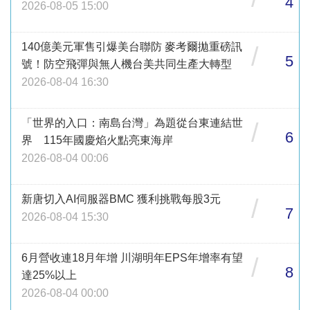
4
2026-08-05 15:00
140億美元軍售引爆美台聯防 麥考爾拋重磅訊
/
5
號！防空飛彈與無人機台美共同生產大轉型
2026-08-04 16:30
「世界的入口：南島台灣」為題從台東連結世
/
6
界 115年國慶焰火點亮東海岸
2026-08-04 00:06
新唐切入AI伺服器BMC 獲利挑戰每股3元
/
7
2026-08-04 15:30
6月營收連18月年增 川湖明年EPS年增率有望
/
8
達25%以上
2026-08-04 00:00