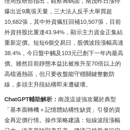
理周投研部指出，觀察籌碼面，南茂昨日漲停
爆出近9萬張天量，三大法人反手大舉買超
10,682張，其中外資瘋狂回補10,507張，目前
外資持股比重達43.94%，顯示主力資金正集結
重新定價。短短6個交易日，股價波段漲幅高達
38.4%，今日盤中觸及103元已創下一年內最高
價。雖然目前靜態本益比被推升至70倍以上的
高檔過熱區，但只要收盤能守穩關鍵整數防
線，多頭主升段結構即未遭破壞。
ChatGPT
輔助解析：
南茂這波強攻屬於典型
「基本面轉機＋記憶體結構性缺貨」引發的資
金再定價行情。操作策略建議：短線波段漲幅