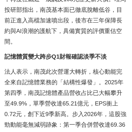
投研部指出，南茂基本面已徹底脫離低谷，目
前正進入高檔加速噴出段，後市在三年保障長
約與AI浪潮的護航下，具備實質的評價重估空
間。
記憶體質變大跨步Q1
財報確認淡季不淡
法人表示，南茂此次營運大轉折，核心動能完
全來自記憶體業務的「結構性爆發」。2025年
第四季，南茂記憶體產品營收占比已大幅攀升
至49.9%，單季營收達65.21億元，EPS衝上
0.72元，創下近9季新高。步入2026年，這股強
勁動能毫無減弱跡象：第一季合併營收達69.36