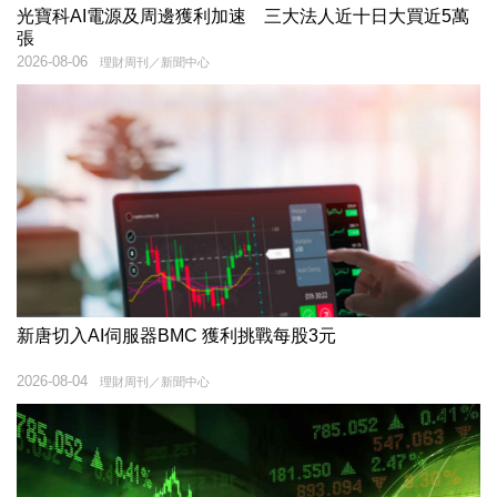
光寶科AI電源及周邊獲利加速 三大法人近十日大買近5萬
張
2026-08-06
理財周刊／新聞中心
新唐切入AI伺服器BMC 獲利挑戰每股3元
2026-08-04
理財周刊／新聞中心