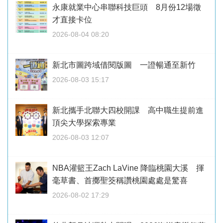
永康就業中心串聯科技巨頭 8月份12場徵
才直接卡位
2026-08-04 08:20
新北市圖跨域借閱版圖 一證暢通至新竹
2026-08-03 15:17
新北攜手北聯大四校開課 高中職生提前進
頂尖大學探索專業
2026-08-03 12:07
NBA灌籃王Zach LaVine 降臨桃園大溪 揮
毫草書、首擲聖筊稱讚桃園處處是驚喜
2026-08-02 17:29