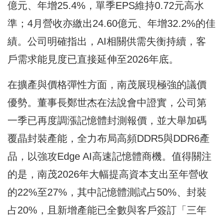
億元、年增25.4%，單季EPS維持0.72元高水
準；4月營收亦繳出24.60億元、年增32.2%的佳
績。公司明確指出，AI相關供需失衡持續，客
戶需求能見度已直接延伸至2026年底。
在擴產與價格彈性方面，南茂展現極強的議價
優勢。董事長鄭世杰在法說會中證實，公司第
一季已再度調漲記憶體封測報價，並大舉加碼
覆晶封裝產能，全力布局高頻DDR5與DDR6產
品，以強攻Edge AI高速記憶體商機。值得關注
的是，南茂2026年大幅提高資本支出至年營收
的22%至27%，其中記憶體測試占50%、封裝
占20%，且新增產能已全數與客戶簽訂「三年