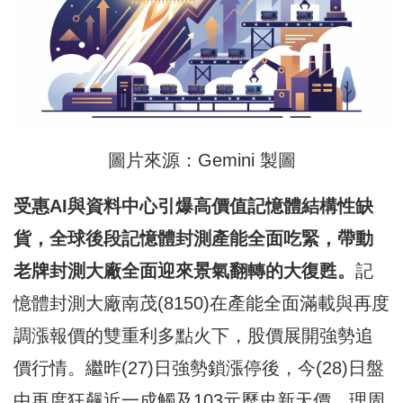
圖片來源：Gemini 製圖
受惠AI
與資料中心引爆高價值記憶體結構性缺
貨，全球後段記憶體封測產能全面吃緊，帶動
老牌封測大廠全面迎來景氣翻轉的大復甦。
記
憶體封測大廠南茂(8150)在產能全面滿載與再度
調漲報價的雙重利多點火下，股價展開強勢追
價行情。繼昨(27)日強勢鎖漲停後，今(28)日盤
中再度狂飆近一成觸及103元歷史新天價。理周