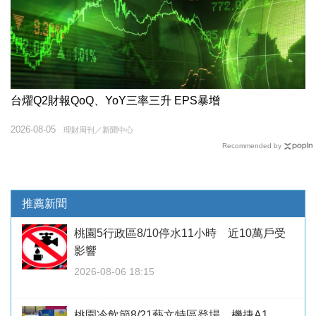
台燿Q2財報QoQ、YoY三率三升 EPS暴增
2026-08-05
理財周刊／新聞中心
Recommended by
推薦新聞
桃園5行政區8/10停水11小時 近10萬戶受
影響
2026-08-06 18:15
桃園冷飲節8/21藝文特區登場 機捷A1、