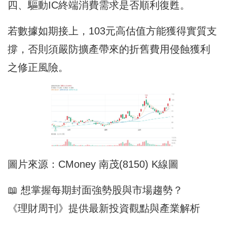
四、驅動IC終端消費需求是否順利復甦。
若數據如期接上，103元高估值方能獲得實質支
撐，否則須嚴防擴產帶來的折舊費用侵蝕獲利
之修正風險。
圖片來源：CMoney 南茂(8150) K線圖
📖 想掌握每期封面強勢股與市場趨勢？
《理財周刊》提供最新投資觀點與產業解析