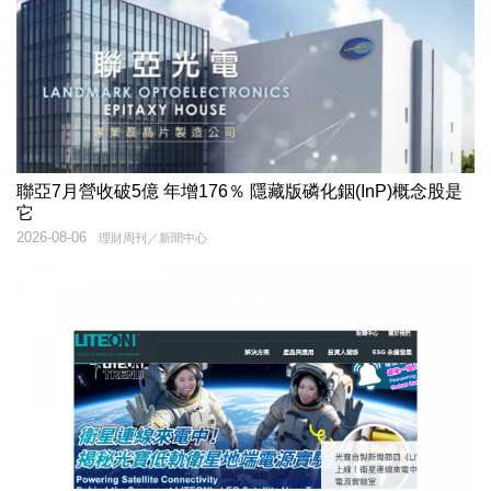
聯亞7月營收破5億 年增176％ 隱藏版磷化銦(InP)概念股是
它
2026-08-06
理財周刊／新聞中心