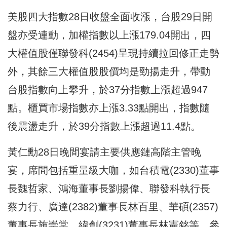
美股四大指數28日收盤全面收漲，台股29日開
盤亦受連動，加權指數以上漲179.04開出，四
大權值股僅聯發科(2454)呈現持續拉回修正走勢
外，其餘三大權值股股價均是勁揚走升，帶動
台股指數向上攀升，於37分指數上漲超過947
點。櫃買市場指數亦上漲3.33點開出，指數隨
後震盪走升，於39分指數上漲超過11.4點。
黃仁勳28日晚間宴請主要供應鏈高階主管晚
宴，席間包括重量級大咖，如台積電(2330)董事
長魏哲家、鴻海董事長劉揚偉、聯發科執行長
蔡力行、廣達(2382)董事長林百里、華碩(2357)
董事長施崇棠、緯創(3231)董事長林憲銘等，參