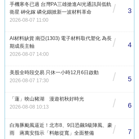
手機寒冬已過 台灣PA三雄搶進AI光通訊與低軌
/
3
衛星 砷化鎵 磷化銦掀新一波材料革命
2026-08-07 11:00
AI材料缺貨 南亞(1303) 電子材料取代塑化 為長
/
4
期成長主軸
2026-08-07 14:00
美股全時段交易 只休一小時12月6日啟動
/
5
2026-08-07 17:30
「蓮」映山豬湖 漫遊初秋好時光
/
6
2026-08-08 10:13
白海豚颱風逼近！北市8、9日恐飆9級陣風、豪
/
7
雨 蔣萬安指示「料敵從寬」全面整備