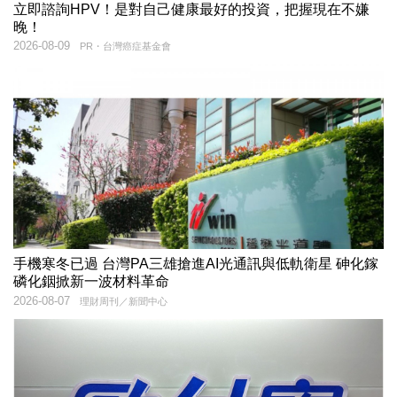
立即諮詢HPV！是對自己健康最好的投資，把握現在不嫌
晚！
2026-08-09
PR・台灣癌症基金會
手機寒冬已過 台灣PA三雄搶進AI光通訊與低軌衛星 砷化鎵
磷化銦掀新一波材料革命
2026-08-07
理財周刊／新聞中心