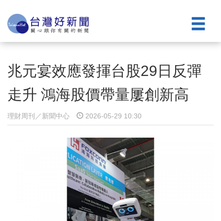
兆元宴效應發揮台股29日反彈
走升 鴻海股價帶量屢創新高
理財周刊／新聞中心
2026-05-29 10:30