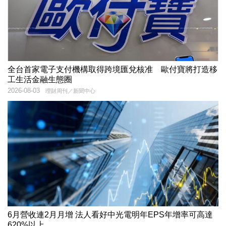
全台首家電子支付機構取得跨境匯兌核准 歐付寶將打造移
工生活金融生態圈
2026-08-03
理財周刊／新聞中心
6月營收連2月月增 法人看好中光電明年EPS年增率可高達
620%以上