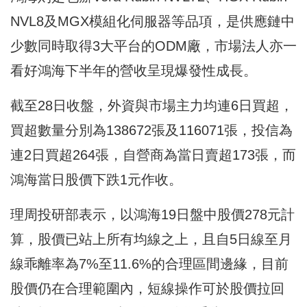
NVL8及MGX模組化伺服器等品項，是供應鏈中
少數同時取得3大平台的ODM廠，市場法人亦一
看好鴻海下半年的營收呈現爆發性成長。
截至28日收盤，外資與市場主力均連6日買超，
買超數量分別為138672張及116071張，投信為
連2日買超264張，自營商為當日賣超173張，而
鴻海當日股價下跌1元作收。
理周投研部表示，以鴻海19日盤中股價278元計
算，股價已站上所有均線之上，且自5日線至月
線乖離率為7%至11.6%的合理區間邊緣，目前
股價仍在合理範圍內，短線操作可於股價拉回