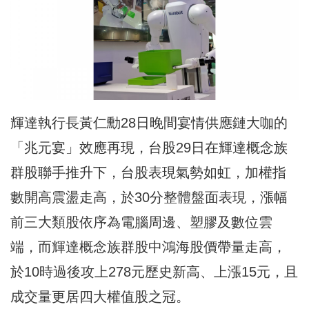
輝達執行長黃仁勳28日晚間宴情供應鏈大咖的
「兆元宴」效應再現，台股29日在輝達概念族
群股聯手推升下，台股表現氣勢如虹，加權指
數開高震盪走高，於30分整體盤面表現，漲幅
前三大類股依序為電腦周邊、塑膠及數位雲
端，而輝達概念族群股中鴻海股價帶量走高，
於10時過後攻上278元歷史新高、上漲15元，且
成交量更居四大權值股之冠。