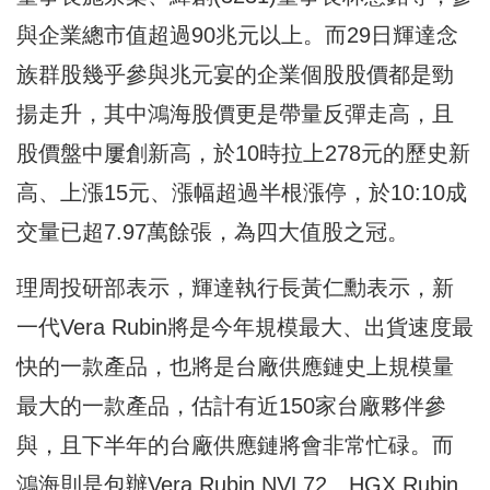
與企業總市值超過90兆元以上。而29日輝達念
族群股幾乎參與兆元宴的企業個股股價都是勁
揚走升，其中鴻海股價更是帶量反彈走高，且
股價盤中屢創新高，於10時拉上278元的歷史新
高、上漲15元、漲幅超過半根漲停，於10:10成
交量已超7.97萬餘張，為四大值股之冠。
理周投研部表示，輝達執行長黃仁勳表示，新
一代Vera Rubin將是今年規模最大、出貨速度最
快的一款產品，也將是台廠供應鏈史上規模量
最大的一款產品，估計有近150家台廠夥伴參
與，且下半年的台廠供應鏈將會非常忙碌。而
鴻海則是包辦Vera Rubin NVL72、HGX Rubin