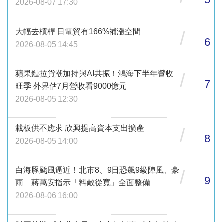
2026-08-07 17:30
大幅去槓桿 日電貿有166%補漲空間
/
6
2026-08-05 14:45
蘋果鏈拉貨潮加持與AI共振！鴻海下半年營收
/
7
旺季 外界估7月營收看9000億元
2026-08-05 12:30
載板供不應求 欣興提高資本支出擴產
/
8
2026-08-05 14:00
白海豚颱風逼近！北市8、9日恐飆9級陣風、豪
/
9
雨 蔣萬安指示「料敵從寬」全面整備
2026-08-06 16:00