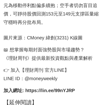
元為移動停利點偏多續抱；空手者切勿盲目追
價，可靜待股價回測153元至149元支撐區量縮
守穩時再分批布局。
圖片來源：CMoney 緯創(3231) K線圖
📖 想掌握每期封面強勢股與市場趨勢？
《理財周刊》提供最新投資觀點與產業解析
👉 加入【理財周刊 官方LINE】
LINE ID：@moneyweekly
加入網址:
https://lin.ee/99nYJRP
【延伸閱讀】