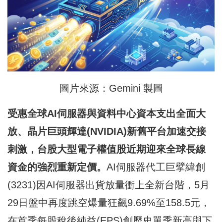
圖片來源：Gemini 製圖
受惠全球AI
伺服器與資料中心資本支出全面大
放、晶片巨頭輝達(NVIDIA)
新舊平台加速交接
刺激，台股大型電子權值股近期迎來全球長線
資金的強烈重新定價。
AI伺服器代工巨擘緯創
(3231)因AI伺服器出貨放量衝上全新台階，5月
29日盤中再度跳空爆量狂飆9.69%至158.5元，
在首季每股稅後純益(EPS)創歷史單季新高與下