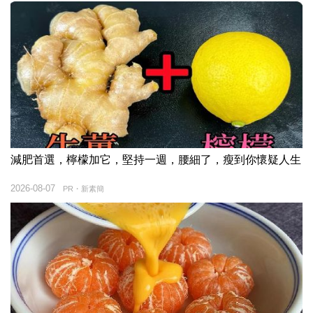
減肥首選，檸檬加它，堅持一週，腰細了，瘦到你懷疑人生
2026-08-07
PR・新素簡