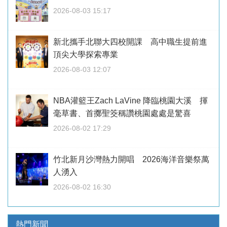
2026-08-03 15:17
新北攜手北聯大四校開課 高中職生提前進
頂尖大學探索專業
2026-08-03 12:07
NBA灌籃王Zach LaVine 降臨桃園大溪 揮
毫草書、首擲聖筊稱讚桃園處處是驚喜
2026-08-02 17:29
竹北新月沙灣熱力開唱 2026海洋音樂祭萬
人湧入
2026-08-02 16:30
熱門新聞