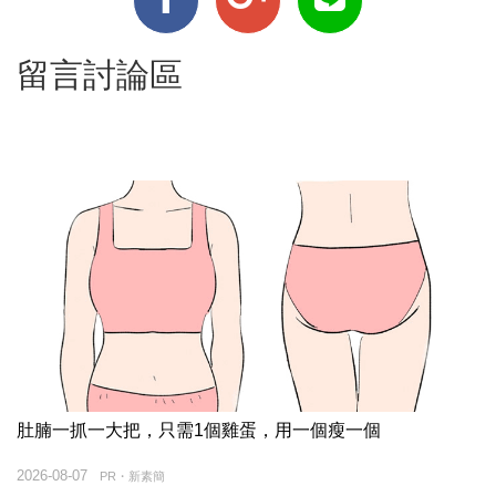
留言討論區
肚腩一抓一大把，只需1個雞蛋，用一個瘦一個
2026-08-07
PR・新素簡