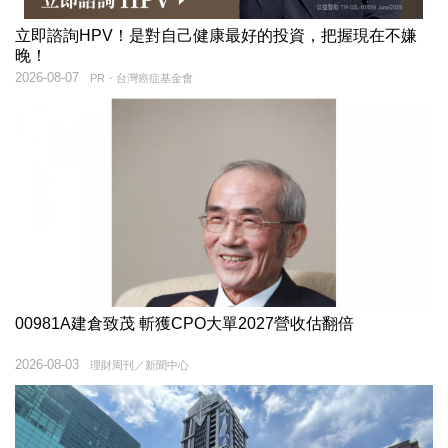
立即諮詢HPV！是對自己健康最好的投資，把握現在不嫌
晚！
2026-08-07
PR・台灣癌症基金會
00981A建倉致茂 斬獲CPO大單2027營收估翻倍
2026-08-03
理財周刊／新聞中心