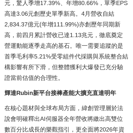
元，驚人季增17.39%、年增80.66%，單季EPS
高達3.06元創歷史單季新高。4月營收自結
2,834.37億元(年增111.99%)亦創歷年同期新
高，前四月累計營收已達1.13兆元，徹底奠定
營運動能逐季走高的基石。唯一需要追蹤的是
首季毛利率5.21%受零組件代採購與系統整合結
構影響有所下滑，但整體獲利大爆發已充分驗
證當前估值的合理性。
輝達Rubin
新平台接棒產能大擴充直達明年
在核心題材與全球布局方面，緯創管理層於法
說會明確釋出AI伺服器全年營收將繳出高雙位
數百分比成長的樂觀指引，更全面將2026年資