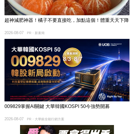
超神減肥神器！橘子不要直接吃，加點這個！體重天天下降
2026-08-07
PR・新素簡
009829掌握AI關鍵 大華韓國KOSPI 50今強勢開募
2026-08-07
PR・大華銀全能行銷方案