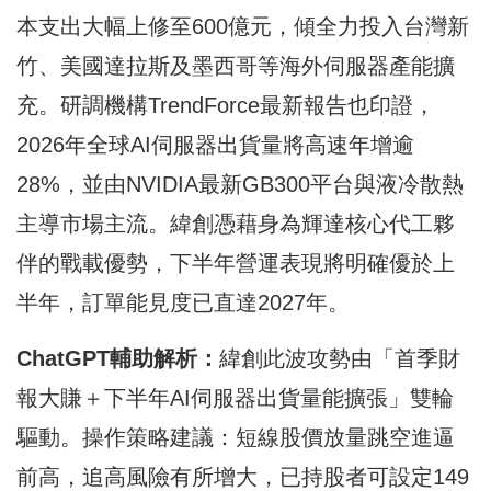
本支出大幅上修至600億元，傾全力投入台灣新
竹、美國達拉斯及墨西哥等海外伺服器產能擴
充。研調機構TrendForce最新報告也印證，
2026年全球AI伺服器出貨量將高速年增逾
28%，並由NVIDIA最新GB300平台與液冷散熱
主導市場主流。緯創憑藉身為輝達核心代工夥
伴的戰載優勢，下半年營運表現將明確優於上
半年，訂單能見度已直達2027年。
ChatGPT輔助解析：
緯創此波攻勢由「首季財
報大賺＋下半年AI伺服器出貨量能擴張」雙輪
驅動。操作策略建議：短線股價放量跳空進逼
前高，追高風險有所增大，已持股者可設定149