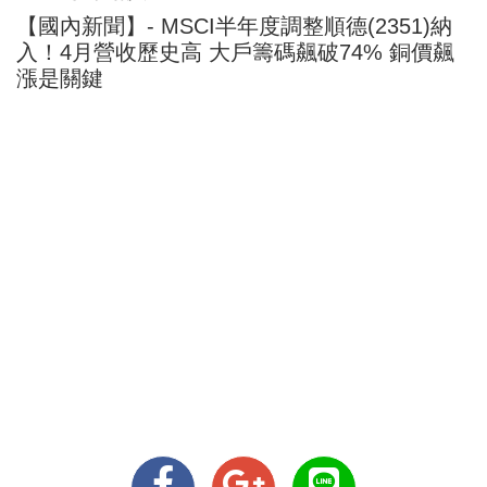
【國內新聞】- MSCI半年度調整順德(2351)納
入！4月營收歷史高 大戶籌碼飆破74% 銅價飆
漲是關鍵