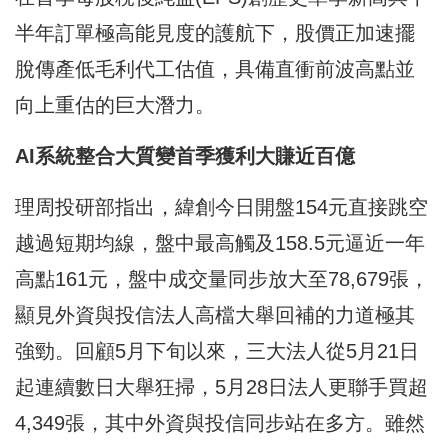
半年訂單極高能見度的護航下，股價正加速擺
脫傳產低毛利代工估值，具備直衝前波高點並
向上重估的巨大潛力。
AI
系統整合大質變首季獲利大賺近百億
理周投研部指出，緯創今日開盤154元直接跳空
越過短期均線，盤中最高觸及158.5元逼近一年
高點161元，盤中成交量同步放大至78,679張，
顯見外資與投信法人高檔大舉回補的力道極其
強勁。回顧5月下旬以來，三大法人從5月21日
起連續數日大舉狂掃，5月28日法人更聯手買超
4,349張，其中外資與投信同步站在多方。雖然