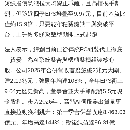
短線股價急漲拉大均線正乖離，且高檔換手劇
烈，但隨近四季EPS堆疊至9.97元，目前本益比
僅約15.9倍，只要能守穩關鍵缺口與突破平
台，主升段多頭攻擊型態即正式起跑。
法人表示，緯創目前已從傳統PC組裝代工徹底
「質變」為AI系統整合與機櫃整機組裝核心
股。公司2025年合併營收首度飆破2兆元大關、
達2.19兆元，強勁年增達108%，全年EPS衝上
9.04元歷史新高，董事會並大手筆配發5.5元現
金股利。步入2026年，高階AI伺服器出貨量更
直接拉動獲利跳升：第一季合併營收達8,463.03
億元、年增高達144%；稅後純益達96.31億