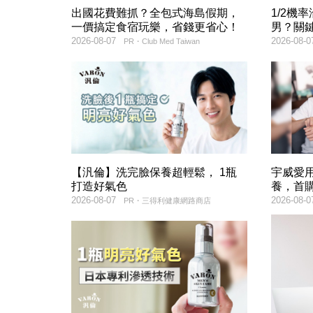
出國花費難抓？全包式海島假期，
1/2機
一價搞定食宿玩樂，省錢更省心！
男？關
2026-08-07
2026-08-0
PR・Club Med Taiwan
【汎倫】洗完臉保養超輕鬆， 1瓶
宇威愛
打造好氣色
養，首購
2026-08-07
2026-08-0
PR・三得利健康網路商店