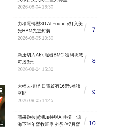
2026-08-04 16:30
力積電轉型3D AI Foundry打入美
/
7
光HBM先進封裝
2026-08-05 10:30
新唐切入AI伺服器BMC 獲利挑戰
/
8
每股3元
2026-08-04 15:30
大幅去槓桿 日電貿有166%補漲
/
9
空間
2026-08-05 14:45
蘋果鏈拉貨潮加持與AI共振！鴻
/
10
海下半年營收旺季 外界估7月營