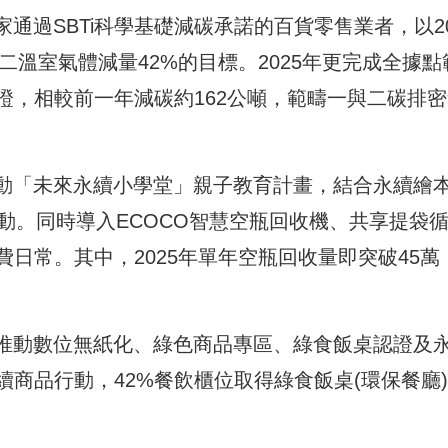
台首家通過SBTi科學基礎減碳承諾的百貨零售業者，以20
二溫室氣體減量42%的目標。2025年更完成全據點
證，相較前一年減碳約162公噸，範疇一與二碳排密
l持續推動「未來永續小學堂」親子教育計畫，結合永續繪
動。同時導入ECOCO智慧空瓶回收機、共享提袋
日常。其中，2025年單年空瓶回收量即突破45萬
ll積極推動數位無紙化、綠色商品專區、綠食飯桌認證及
續商品行動，42%餐飲櫃位取得綠食飯桌(環保餐廳