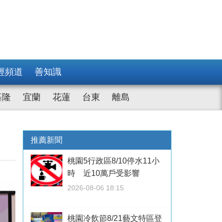
經頻道
善知識
基隆
宜蘭
花蓮
台東
離島
推薦新聞
桃園5行政區8/10停水11小
時 近10萬戶受影響
2026-08-06 18:15
桃園冷飲節8/21藝文特區登