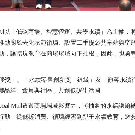
 Mall以「低碳商場、智慧營運、共學永續」為主軸，
推動廚餘去化示範循環、設置二手提袋共享站與空
動，讓環境教育在商場場域向下扎根，因此，也勇
績優獎」、「永續零售創新獎—銀級」及「顧客永續
力量串聯品牌、會員與社區，共創低碳生活圈。
bal Mall透過商場場域影響力，將抽象的永續議題
行動。從低碳消費、循環經濟到親子永續教育，逐
。