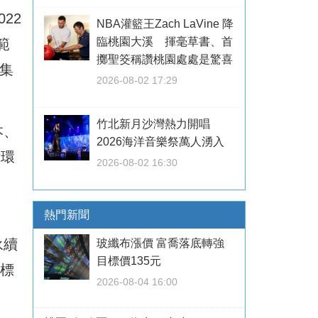
22
NBA灌籃王Zach LaVine 降
臨桃園大溪 揮毫草書、首
範
擲聖筊稱讚桃園處處是驚喜
集
2026-08-02 17:29
竹北新月沙灣熱力開唱
本、
2026海洋音樂祭萬人湧入
循環
2026-08-02 16:30
熱門新聞
永續
玻纖布漲價 富喬落底轉強
目標價135元
)標
2026-08-04 16:00