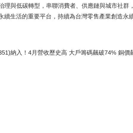
化ESG治理與低碳轉型，串聯消費者、供應鏈與城市社群
永續生活的重要平台，持續為台灣零售產業創造永
2351)納入！4月營收歷史高 大戶籌碼飆破74% 銅價