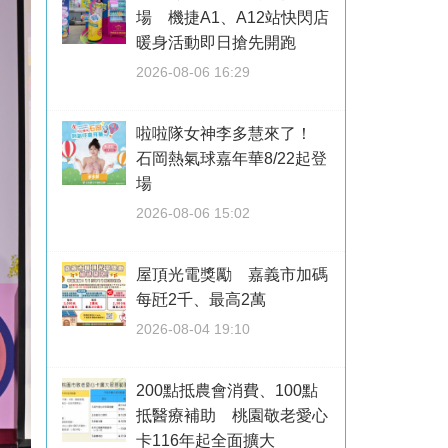
場 機捷A1、A12站快閃店
暖身活動即日搶先開跑
2026-08-06 16:29
啦啦隊女神李多慧來了！
石岡熱氣球嘉年華8/22起登
場
2026-08-06 15:02
屋頂光電獎勵 嘉義市加碼
每瓩2千、最高2萬
2026-08-04 19:10
200點抵農會消費、100點
抵醫療補助 桃園敬老愛心
卡116年起全面擴大