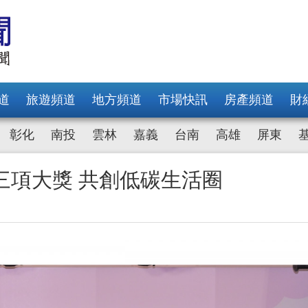
道
旅遊頻道
地方頻道
市場快訊
房產頻道
財
彰化
南投
雲林
嘉義
台南
高雄
屏東
售永續三項大獎 共創低碳生活圈