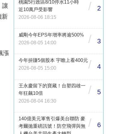
桃園5行政區8/10停水11小時
/
，讓
2
近10萬戶受影響
續新
2026-08-06 18:15
威剛今年EPS年增率將逾500%
/
3
2026-08-05 14:00
飆漲
今年拚賺5個股本 宇瞻上看400元
/
4
2026-08-05 15:00
王永慶留下的寶藏！台塑四雄一
/
5
年狂飆10倍
2026-08-04 16:30
140億美元軍售引爆美台聯防 麥
/
6
考爾拋重磅訊號！防空飛彈與無
人機台美共同生產大轉型