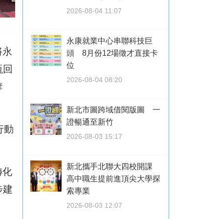
2026-08-04 11:07
永康就業中心串聯科技巨
將永
頭 8月份12場徵才直接卡
位
瓶回
2026-08-04 08:20
奪
新北市圖跨域借閱版圖 一
證暢通至新竹
行動
2026-08-03 15:17
新北攜手北聯大四校開課
轉化
高中職生提前進頂尖大學探
步建
索專業
2026-08-03 12:07