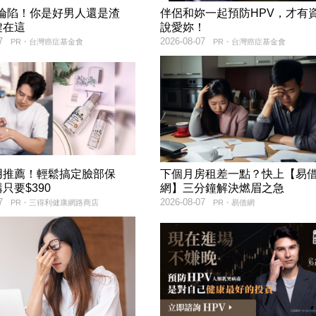
率淪陷！你是好男人還是渣
伴侶和妳一起預防HPV，才有
鍵在這
說愛妳！
7
2026-08-07
PR・台灣癌症基金會
PR・台灣癌症基金會
用推薦！輕鬆搞定臉部保
下個月房租差一點？快上【易
只要$390
網】三分鐘解決燃眉之急
7
2026-08-07
PR・三得利健康網路商店
PR・易借網