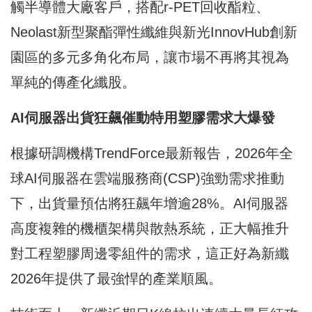
觸半導體大廠客戶，搭配r-PET回收酯粒、
Neolast新型聚酯彈性纖維與新光InnovHub創新
園區的多元多角化布局，讓市場不再將其視為
單純的傳產化纖股。
AI
伺服器出貨狂飆催動特用塑膠需求大爆發
根據研調機構TrendForce最新報告，2026年全
球AI伺服器在雲端服務商(CSP)強勁需求推動
下，出貨量預估將狂飆年增逾28%。AI伺服器
高度複雜的機櫃架構與散熱系統，正大幅推升
對工程塑膠周邊零組件的需求，這正好為新纖
2026年提供了最強悍的產業順風。