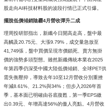
股走向AI科技材料股的波段行情已正式引爆。
擺脫低價傾銷陰霾4
月營收彈升二成
理周投研部指出，新纖今日開高走高，盤中最
高觸及20.75元、大漲9.79%，成交量急放至
41,749張，盤中買價呈現市價鎖死、賣方無掛
價的強勢多頭型態。雖然新纖傳統本業在2025
年第四季仍深受中國大陸低價傾銷、全球PET供
需失衡壓抑，導致去年10至12月營收分別重挫
年減8.61%、21.2%與34%；但步入2026年首
季，基本面已明確由谷底復甦，第一季EPS繳
出0.39元、年增高達56%的傲人亮點。4月營收