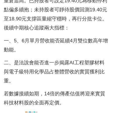
重倉追高。已持股者可設定19.40元為移動停利
點偏多續抱；未持股者可靜待股價回測19.40元
至18.90元支撐區量縮守穩時，再行分批卡位。
後續中期核心追蹤兩大指標：
一、5、6月單月營收能否延續4月雙位數高年增
動能。
二、是法說會能否進一步揭露AI工程塑膠材料
與電子級特用化學品占整體營收的實質獲利比
重。
若數據接續如期，14倍的傳產估值將迎來實質
科技材料股的全面再定價。