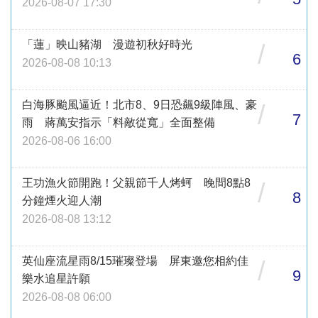
2026-08-07 17:30
「蓮」映山豬湖 漫遊初秋好時光
/
6
2026-08-08 10:13
白海豚颱風逼近！北市8、9日恐飆9級陣風、豪
/
7
雨 蔣萬安指示「料敵從寬」全面整備
2026-08-06 16:00
王功漁火節開跑！父親節千人烤蚵 晚間8點8
/
8
分鐘煙火迎人潮
2026-08-08 13:12
英仙座流星雨8/15璀璨登場 屏東邀您相約佳
/
9
樂水追星許願
2026-08-08 06:00