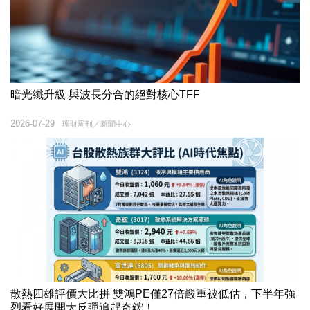
暗光纖升級 與波長分合的絕對核心TFF
2026-07-29
理財周刊／新聞中心
散熱四雄評價大比拼 雙鴻PE僅27倍嚴重被低估，下半年強
烈看好展開大反彈追趕奇鋐！