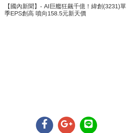
【國內新聞】- AI巨艦狂飆千億！緯創(3231)單
季EPS創高 噴向158.5元新天價