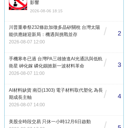
影響
2026-08-06 18:15
川普重拳祭232條款加徵多晶矽關稅 台灣太陽
/
2
能供應鏈迎新局：機遇與挑戰並存
2026-08-07 12:00
手機寒冬已過 台灣PA三雄搶進AI光通訊與低軌
/
3
衛星 砷化鎵 磷化銦掀新一波材料革命
2026-08-07 11:00
AI材料缺貨 南亞(1303) 電子材料取代塑化 為長
/
4
期成長主軸
2026-08-07 14:00
美股全時段交易 只休一小時12月6日啟動
/
5