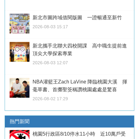
新北市圖跨域借閱版圖 一證暢通至新竹
2026-08-03 15:17
新北攜手北聯大四校開課 高中職生提前進
頂尖大學探索專業
2026-08-03 12:07
NBA灌籃王Zach LaVine 降臨桃園大溪 揮
毫草書、首擲聖筊稱讚桃園處處是驚喜
2026-08-02 17:29
熱門新聞
桃園5行政區8/10停水11小時 近10萬戶受