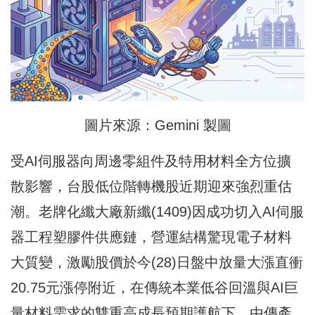
圖片來源：Gemini 製圖
受AI伺服器向周邊零組件及特用材料全方位擴
散影響，台股低位階轉機股近期迎來強烈重估
潮。老牌化纖大廠新纖(1409)因成功切入AI伺服
器工程塑膠件供應鏈，營運結構驚現電子材料
大質變，激勵股價於今(28)日盤中放量大漲直衝
20.75元漲停附近，在傳統本業低谷回溫與AI巨
量材料需求的雙重高成長預期護航下，由傳產