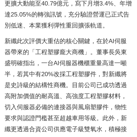
更擴大動能至40.79億元，寫下月增3.4%、年增
達25.05%的轉強訊號，充分驗證營運已正式告
別低迷、本業獲利彈性重回擴張軌道。
新纖此次評價大重估的核心關鍵，在於AI伺服
器帶來的「工程塑膠龐大商機」。董事長吳東
盛明確指出，一台AI伺服器機櫃重量高達一噸
半，若其中有20%改採工程塑膠件，對新纖將
是史詩級的結構性商機。目前公司已成功透過
高附加價值的耐高溫、高強度工程塑膠材料，
切入伺服器必備的連接器與風扇塑膠件，物性
要求與認證門檻甚至超越車用等級。此外，新
纖更透過合資公司供應電子級雙氧水，積極接