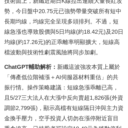
技術面上，新纖近期日K線拉出連續大量長紅攻
勢，今日盤中20.75元已強勢帶量突破所有短中
長期均線，均線完全呈現多頭排列。不過，短
線急漲也導致股價與5日均線(約18.42元)及20日
均線(約17.26元)的正乖離率明顯擴大，短線高
檔波動與技術性劇震風險將同步加劇。
ChatGPT
輔助解析：
新纖這波強攻本質上屬於
「傳產低位階補漲＋AI伺服器材料重估」的共
振行情。操作策略建議：短線急漲乖離已高，
且5/27三大法人在大漲中反向賣超1,826張(外資
調節2,799張)，顯示高檔有短線隔日沖與主力資
金換手壓力，空手投資人切勿在漲停附近盲目