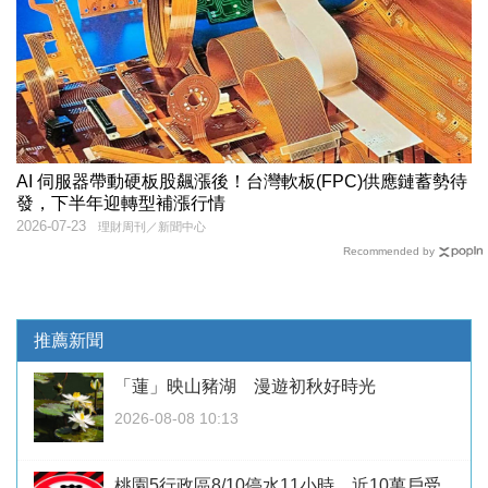
AI 伺服器帶動硬板股飆漲後！台灣軟板(FPC)供應鏈蓄勢待
發，下半年迎轉型補漲行情
2026-07-23
理財周刊／新聞中心
Recommended by
推薦新聞
「蓮」映山豬湖 漫遊初秋好時光
2026-08-08 10:13
桃園5行政區8/10停水11小時 近10萬戶受