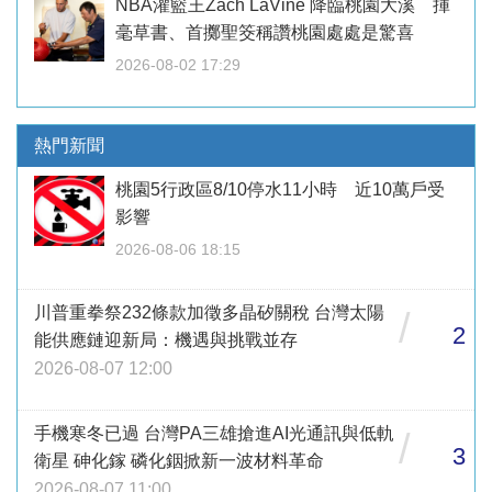
NBA灌籃王Zach LaVine 降臨桃園大溪 揮
毫草書、首擲聖筊稱讚桃園處處是驚喜
2026-08-02 17:29
熱門新聞
桃園5行政區8/10停水11小時 近10萬戶受
影響
2026-08-06 18:15
川普重拳祭232條款加徵多晶矽關稅 台灣太陽
/
2
能供應鏈迎新局：機遇與挑戰並存
2026-08-07 12:00
手機寒冬已過 台灣PA三雄搶進AI光通訊與低軌
/
3
衛星 砷化鎵 磷化銦掀新一波材料革命
2026-08-07 11:00