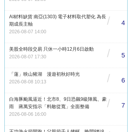
AI材料缺貨 南亞(1303) 電子材料取代塑化 為長
/
4
期成長主軸
2026-08-07 14:00
美股全時段交易 只休一小時12月6日啟動
/
5
2026-08-07 17:30
「蓮」映山豬湖 漫遊初秋好時光
/
6
2026-08-08 10:13
白海豚颱風逼近！北市8、9日恐飆9級陣風、豪
/
7
雨 蔣萬安指示「料敵從寬」全面整備
2026-08-06 16:00
王功漁火節開跑！父親節千人烤蚵 晚間8點8