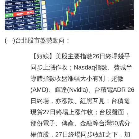
(一)台北股市盤勢動向：
【短線】美股主要指數26日終場幾乎
同步上漲作收；Nasdaq指數、費城半
導體指數收盤漲幅大小有別；超微
(AMD)、輝達(Nvidia)、台積電ADR 26
日終場，亦漲跌、紅黑互見；台積電
現貨27日終場上漲作收；台股盤面，
部份電子、傳產、金融等台灣50成分
權值股，27日終場同步收紅之下，加