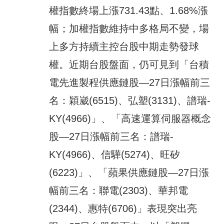
權指數終場上漲731.43點、1.68%漲
幅；加權指數維持中多格局不變，場
上多方持續主控台股中期走勢發球
權。近期台股盤面，仍可見到「台積
電先進製程供應鏈股—27日漲幅前三
名：穎崴(6515)、弘塑(3131)、譜瑞-
KY(4966)」、「高速運算伺服器概念
股—27日漲幅前三名：譜瑞-
KY(4966)、信驊(5274)、旺矽
(6223)」、「蘋果供應鏈股—27日漲
幅前三名：聯電(2303)、華邦電
(2344)、惠特(6706)」表現突出亮