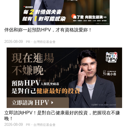
伴侶和妳一起預防HPV，才有資格說愛妳！
2026-08-09
PR・台灣癌症基金會
立即諮詢HPV！是對自己健康最好的投資，把握現在不嫌
晚！
2026-08-09
PR・台灣癌症基金會