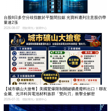
台股8日多空分歧指數於平盤間拉鋸 光寶科遭列注意股仍帶
量連2漲
2026-08-07
理財周刊／新聞中心
【城市礦山大搶奪】美國驚爆限制關鍵礦產廢料出口！聯友
金屬、光洋科與電池材料族群「雙向刃」衝擊全解密
2026-07-31
理財周刊／新聞中心