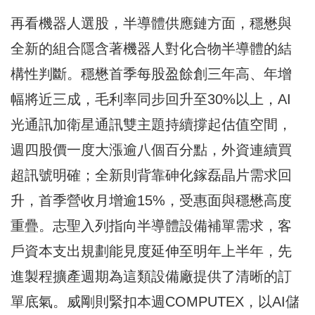
再看機器人選股，半導體供應鏈方面，穩懋與
全新的組合隱含著機器人對化合物半導體的結
構性判斷。穩懋首季每股盈餘創三年高、年增
幅將近三成，毛利率同步回升至30%以上，AI
光通訊加衛星通訊雙主題持續撐起估值空間，
週四股價一度大漲逾八個百分點，外資連續買
超訊號明確；全新則背靠砷化鎵磊晶片需求回
升，首季營收月增逾15%，受惠面與穩懋高度
重疊。志聖入列指向半導體設備補單需求，客
戶資本支出規劃能見度延伸至明年上半年，先
進製程擴產週期為這類設備廠提供了清晰的訂
單底氣。威剛則緊扣本週COMPUTEX，以AI儲