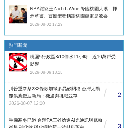
NBA灌籃王Zach LaVine 降臨桃園大溪 揮
毫草書、首擲聖筊稱讚桃園處處是驚喜
2026-08-02 17:29
熱門新聞
桃園5行政區8/10停水11小時 近10萬戶受
影響
2026-08-06 18:15
川普重拳祭232條款加徵多晶矽關稅 台灣太陽
/
2
能供應鏈迎新局：機遇與挑戰並存
2026-08-07 12:00
手機寒冬已過 台灣PA三雄搶進AI光通訊與低軌
/
3
衛星 砷化鎵 磷化銦掀新一波材料革命