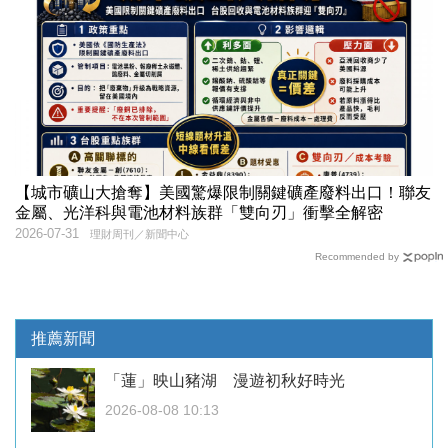
【城市礦山大搶奪】美國驚爆限制關鍵礦產廢料出口！聯友
金屬、光洋科與電池材料族群「雙向刃」衝擊全解密
2026-07-31
理財周刊／新聞中心
Recommended by
推薦新聞
「蓮」映山豬湖 漫遊初秋好時光
2026-08-08 10:13