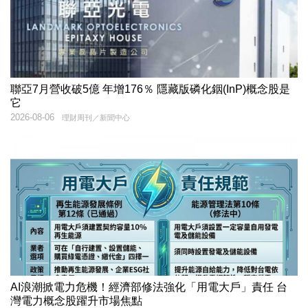
聯亞7月營收破5億 年增176％ 隱藏版磷化銦(InP)概念股是
它
2026-08-06
理財周刊／新聞中心
AI浪潮掀電力危機！經濟部修法強化「用電大戶」責任 台
灣電力概念股躍升市場焦點