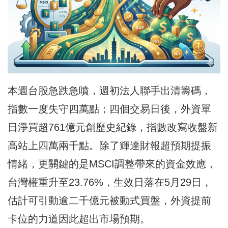
本週台股急跌急噴，週初法人聯手出清籌碼，
指數一度失守四萬點；四個交易日後，外資單
日淨買超761億元創歷史紀錄，指數改寫收盤新
高站上四萬兩千點。除了輝達財報超預期提振
情緒，更關鍵的是MSCI調整帶來的資金效應，
台灣權重升至23.76%，生效日落在5月29日，
估計可引動逾二千億元被動式買盤，外資提前
卡位的力道因此超出市場預期。