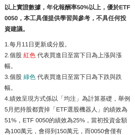
以上實證數據，年化報酬率50%以上，優於ETF
0050，本工具僅提供學習與參考，不具任何投
資
建議。
1.每月11日更新成分股。
2.個股
紅色
代表買進日至當下日為上漲與漲
幅。
3.個股
綠色
代表買進日至當下日為下跌與跌
幅。
4.績效呈現方式係以「均注」為計算基礎，舉例
5月把持股都賣掉「ETF選股機器人」的績效為
51%，ETF 0050的績效為25%，當初投資金額
為100萬元，會得到150萬元，而0050會僅有