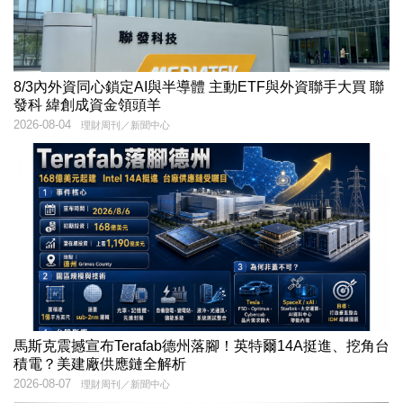
8/3內外資同心鎖定AI與半導體 主動ETF與外資聯手大買 聯
發科 緯創成資金領頭羊
2026-08-04
理財周刊／新聞中心
馬斯克震撼宣布Terafab德州落腳！英特爾14A挺進、挖角台
積電？美建廠供應鏈全解析
2026-08-07
理財周刊／新聞中心