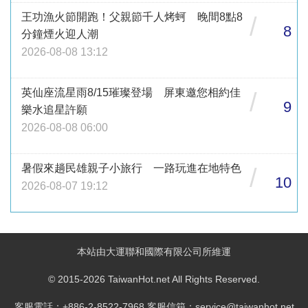
王功漁火節開跑！父親節千人烤蚵 晚間8點8
/
8
分鐘煙火迎人潮
2026-08-08 13:12
英仙座流星雨8/15璀璨登場 屏東邀您相約佳
/
9
樂水追星許願
2026-08-08 06:00
暑假來趟民雄親子小旅行 一路玩進在地特色
/
10
2026-08-07 19:12
本站由大運聯和國際有限公司所維運
© 2015-2026 TaiwanHot.net All Rights Reserved.
客服電話：+886-2-8522-7968 客服信箱：service@taiwanhot.net