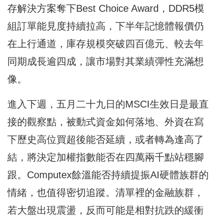
存解決方案奪下Best Choice Award，DDR5模
組訂單能見度持續拉高，下半年記憶體報價仍
在上行通道，庫存規模突破四百億元、較去年
同期成長逾四成，讓市場對其業績彈性充滿想
像。
進入下週，五月二十九日的MSCI生效日是最直
接的觀察點，被動式資金如何落地、外資在寫
下歷史高位買超後能否延續，或者轉為逢高了
結，將決定加權指數能否在四萬兩千點站穩腳
跟。Computex餘溫能否持續提振AI硬體族群的
情緒，也值得密切追蹤。清單裡的金融族群，
若大盤出現震盪，反而可能是相對抗跌的緩衝