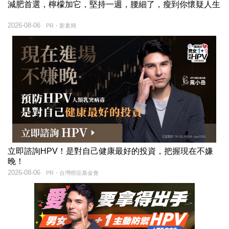
減肥首選，檸檬加它，堅持一週，腰細了，瘦到你懷疑人生
2026-08-06
PR・新素簡
立即諮詢HPV！是對自己健康最好的投資，把握現在不嫌
晚！
2026-08-06
PR・台灣癌症基金會