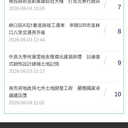
南投縣府規劃重建綜合大樓 打造完整行政區
/
7
2026-08-04 19:06
林口區A3計畫道路竣工通車 串聯105市道林
/
8
口八里交通再升級
2026-08-03 12:44
中原大學何黛雯校友獲傑出建築師獎 以修復
/
9
式韌性設計縫補土地記憶
2026-08-03 21:17
南市府地政局七件土地開發工程 榮獲國家卓
/
10
越建設獎
2026-08-04 11:02