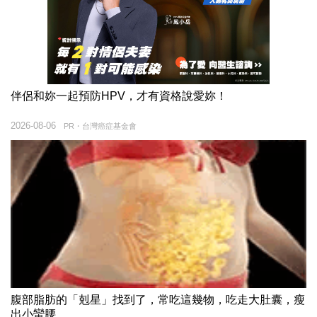
伴侶和妳一起預防HPV，才有資格說愛妳！
2026-08-06
PR・台灣癌症基金會
腹部脂肪的「剋星」找到了，常吃這幾物，吃走大肚囊，瘦
出小蠻腰