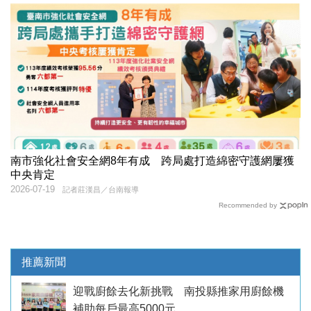
南市強化社會安全網8年有成 跨局處打造綿密守護網屢獲
中央肯定
2026-07-19
記者莊漢昌／台南報導
Recommended by
推薦新聞
迎戰廚餘去化新挑戰 南投縣推家用廚餘機
補助每戶最高5000元