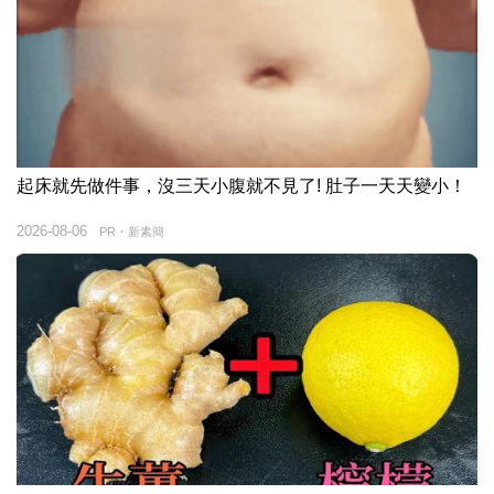
起床就先做件事，沒三天小腹就不見了! 肚子一天天變小！
2026-08-06
PR・新素簡