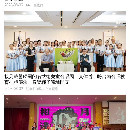
2026-08-06
PR・新素簡
接見載譽歸國的右武衛兒童合唱團 黃偉哲：盼台南合唱教
育扎根傳承、音樂種子遍地開花
2026-08-02
記者莊漢昌／台南報導