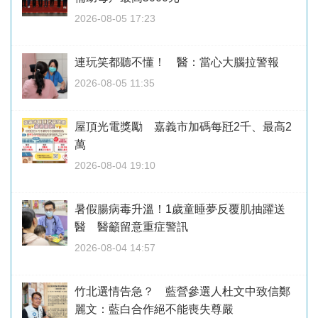
2026-08-05 17:23
連玩笑都聽不懂！ 醫：當心大腦拉警報
2026-08-05 11:35
屋頂光電獎勵 嘉義市加碼每瓩2千、最高2
萬
2026-08-04 19:10
暑假腸病毒升溫！1歲童睡夢反覆肌抽躍送
醫 醫籲留意重症警訊
2026-08-04 14:57
竹北選情告急？ 藍營參選人杜文中致信鄭
麗文：藍白合作絕不能喪失尊嚴