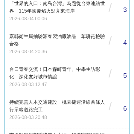
「世界的入口：南島台灣」為題從台東連結世
/
3
界 115年國慶焰火點亮東海岸
2026-08-04 00:06
嘉縣衛生局抽驗源春製油廠油品 苯駢芘檢驗
/
4
合格
2026-08-04 20:36
台日青春交流！日本森町青年、中學生訪彰
/
5
化 深化友好城市情誼
2026-08-03 12:47
持續完善人本交通建設 桃園捷運沿線首條人
/
6
行示範道路完工
2026-08-03 20:48