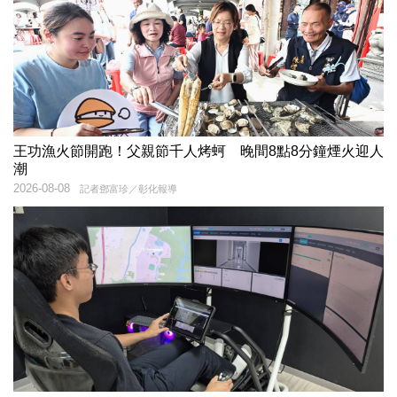
王功漁火節開跑！父親節千人烤蚵 晚間8點8分鐘煙火迎人
潮
2026-08-08
記者鄧富珍／彰化報導