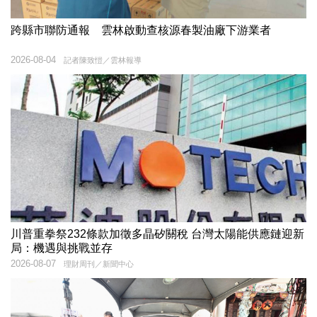
跨縣市聯防通報 雲林啟動查核源春製油廠下游業者
2026-08-04
記者陳致愷／雲林報導
川普重拳祭232條款加徵多晶矽關稅 台灣太陽能供應鏈迎新
局：機遇與挑戰並存
2026-08-07
理財周刊／新聞中心