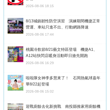
2026-08-06 18:15
8/13城鎮韌性防空演習 演練期間機捷正常
營運、車站只進不出、行動網路降速
2026-08-06 17:44
桃園冷飲節8/21藝文特區登場 機捷A1、
A12站快閃店暖身活動即日搶先開跑
2026-08-06 16:29
啦啦隊女神李多慧來了！ 石岡熱氣球嘉年
華8/22起登場
2026-08-06 15:02
迎戰廚餘去化新挑戰 南投縣推家用廚餘機