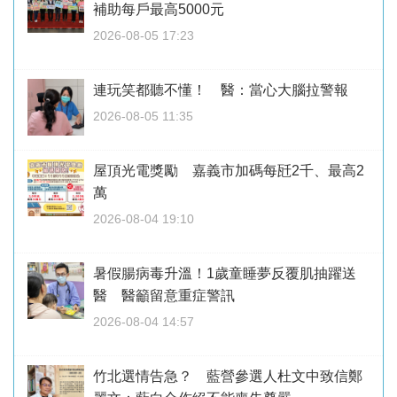
補助每戶最高5000元
2026-08-05 17:23
連玩笑都聽不懂！ 醫：當心大腦拉警報
2026-08-05 11:35
屋頂光電獎勵 嘉義市加碼每瓩2千、最高2
萬
2026-08-04 19:10
暑假腸病毒升溫！1歲童睡夢反覆肌抽躍送
醫 醫籲留意重症警訊
2026-08-04 14:57
竹北選情告急？ 藍營參選人杜文中致信鄭