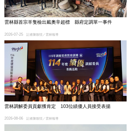
雲林縣首宗羊隻檢出戴奧辛超標 縣府定調單一事件
2026-07-25
記者陳致愷／雲林報導
雲林調解委員貢獻獲肯定 103位績優人員接受表揚
2026-08-06
記者陳致愷／雲林報導