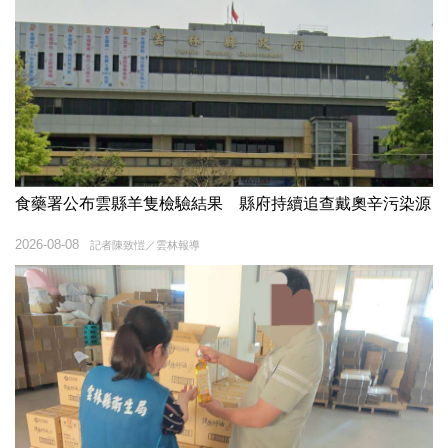
食藥署公布雲縣羊隻檢驗結果 縣府持續追查戴奧辛污染源
2026-08-08
記者陳致愷／雲林報導