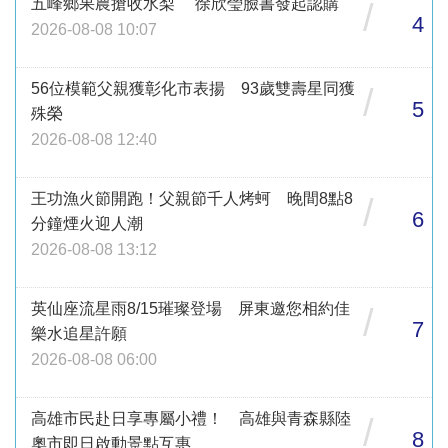
五峰鄉果農搶收水梨 徐欣瑩臉書發起認購
/
4
2026-08-08 10:07
56位模範父親獲彰化市表揚 93歲雙壽星同獲
/
5
殊榮
2026-08-08 12:40
王功漁火節開跑！父親節千人烤蚵 晚間8點8
/
6
分鐘煙火迎人潮
2026-08-08 13:12
英仙座流星雨8/15璀璨登場 屏東邀您相約佳
/
7
樂水追星許願
2026-08-08 06:00
高雄市民赴日享專屬小禮！ 高雄與青森縣陸
/
8
奧市即日啟動景點互惠