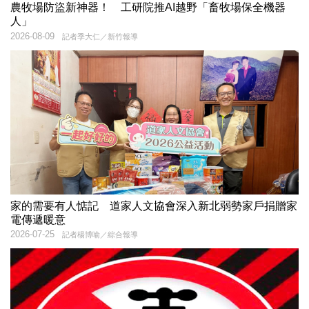
農牧場防盜新神器！ 工研院推AI越野「畜牧場保全機器
人」
2026-08-09
記者季大仁／新竹報導
家的需要有人惦記 道家人文協會深入新北弱勢家戶捐贈家
電傳遞暖意
2026-07-25
記者楊博喻／綜合報導