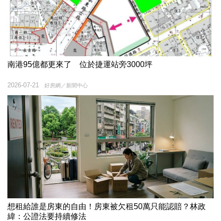
南港95億都更來了 位於捷運站旁3000坪
2026-07-21
好房網／新聞中心
想租給誰是房東的自由！房東被欠租50萬只能認賠？林政
緯：公證法要持續修法