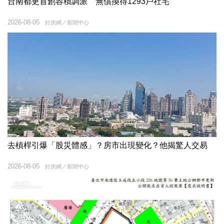
台南都更首創容積調派 無償換得1293戶社宅
2026-08-05
好房網／新聞中心
去槓桿引爆「股災體感」？房市出現變化？他揭驚人交易
2026-08-05
好房網／新聞中心