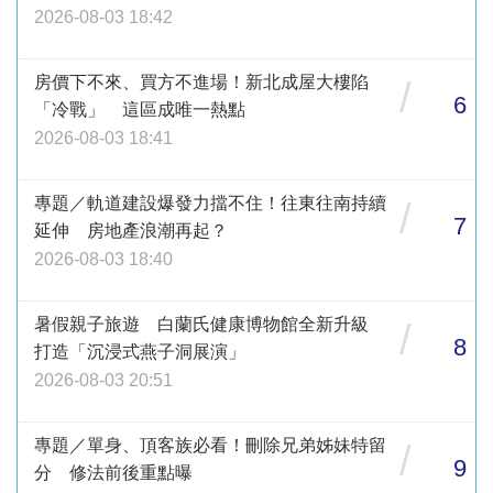
2026-08-03 18:42
房價下不來、買方不進場！新北成屋大樓陷
/
6
「冷戰」 這區成唯一熱點
2026-08-03 18:41
專題／軌道建設爆發力擋不住！往東往南持續
/
7
延伸 房地產浪潮再起？
2026-08-03 18:40
暑假親子旅遊 白蘭氏健康博物館全新升級
/
8
打造「沉浸式燕子洞展演」
2026-08-03 20:51
專題／單身、頂客族必看！刪除兄弟姊妹特留
/
9
分 修法前後重點曝