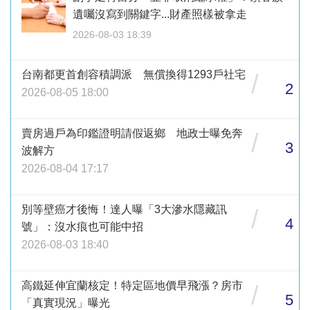
遺囑沒寫到關鍵字...財產照樣被拿走
2026-08-03 18:39
台南都更首創容積調派 無償換得1293戶社宅
/
2
2026-08-05 18:00
賣房過戶為印鑑證明請假返鄉 地政士曝免奔
/
3
波解方
2026-08-04 17:17
別等壁癌才後悔！達人曝「3大滲水隱藏訊
/
4
號」：沒水痕也可能中招
2026-08-03 18:40
高鐵延伸宜蘭核定！特定區地價早飛漲？房市
/
5
「真實現況」曝光