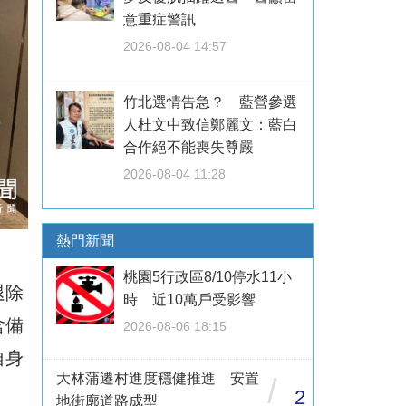
意重症警訊
2026-08-04 14:57
竹北選情告急？ 藍營參選
人杜文中致信鄭麗文：藍白
合作絕不能喪失尊嚴
2026-08-04 11:28
熱門新聞
桃園5行政區8/10停水11小
退除
時 近10萬戶受影響
含備
2026-08-06 18:15
自身
大林蒲遷村進度穩健推進 安置
/
2
地街廓道路成型