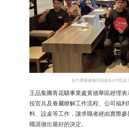
新竹榮服處鞠宗顯處長(中間)及
王品集團青花驕事業處黃德華區經理表
役官兵及眷屬瞭解工作流程、公司福利
料、設桌等工作，讓求職者經由實際參
職涯做出最好的決定。