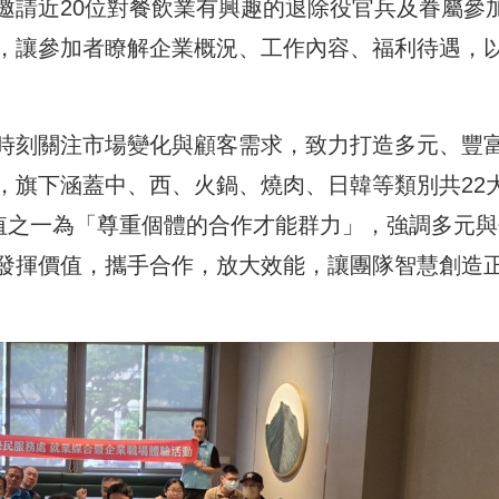
邀請近20位對餐飲業有興趣的退除役官兵及眷屬參
，讓參加者瞭解企業概況、工作內容、福利待遇，
時刻關注市場變化與顧客需求，致力打造多元、豐
，旗下涵蓋中、西、火鍋、燒肉、日韓等類別共22
價值之一為「尊重個體的合作才能群力」，強調多元與
發揮價值，攜手合作，放大效能，讓團隊智慧創造