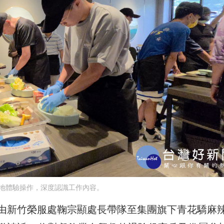
地體驗操作，深度認識工作內容。
由新竹榮服處鞠宗顯處長帶隊至集團旗下青花驕麻