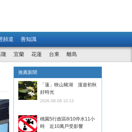
經頻道
善知識
基隆
宜蘭
花蓮
台東
離島
推薦新聞
「蓮」映山豬湖 漫遊初秋
好時光
2026-08-08 10:13
桃園5行政區8/10停水11小
時 近10萬戶受影響