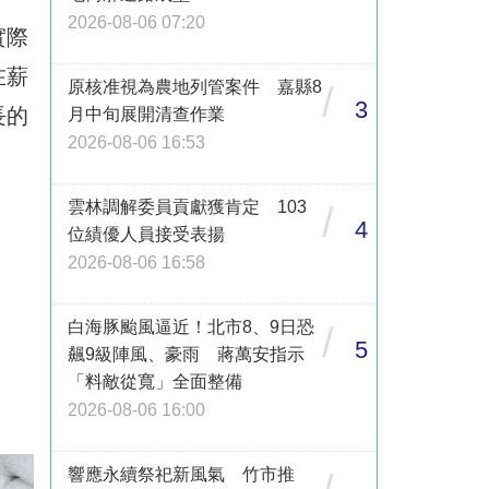
2026-08-06 07:20
實際
在薪
原核准視為農地列管案件 嘉縣8
/
3
長的
月中旬展開清查作業
2026-08-06 16:53
雲林調解委員貢獻獲肯定 103
/
4
位績優人員接受表揚
2026-08-06 16:58
白海豚颱風逼近！北市8、9日恐
/
5
飆9級陣風、豪雨 蔣萬安指示
「料敵從寬」全面整備
2026-08-06 16:00
響應永續祭祀新風氣 竹市推