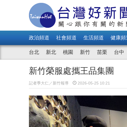
政治頻道
社會頻道
生活頻道
健康頻
台北
新北
桃園
新竹
苗栗
台中
新竹榮服處攜王品集團 
記者季大仁／新竹報導
2026-05-25 10:21