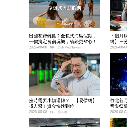
出國花費難抓？全包式海島假期，
下個月
一價搞定食宿玩樂，省錢更省心！
網】三
2026-08-08
2026-08-0
PR・Club Med Taiwan
臨時需要小額週轉？上【易借網】
竹北新月
找人幫！資金快速到位
音樂祭
2026-08-08
2026-08-0
PR・易借網