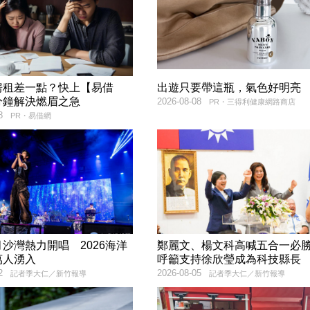
房租差一點？快上【易借
出遊只要帶這瓶，氣色好明亮
分鐘解決燃眉之急
2026-08-08
PR・三得利健康網路商店
8
PR・易借網
沙灣熱力開唱 2026海洋
鄭麗文、楊文科高喊五合一
萬人湧入
呼籲支持徐欣瑩成為科技縣長
2
2026-08-05
記者季大仁／新竹報導
記者季大仁／新竹報導