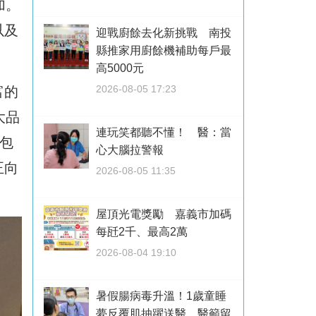
加。
以及
迎戰廚餘去化新挑戰 南投
縣推家用廚餘機補助每戶最
高5000元
2026-08-05 17:23
富的
大品
連玩笑都聽不懂！ 醫：當
包
心大腦拉警報
正向
2026-08-05 11:35
屋頂光電獎勵 嘉義市加碼
每瓩2千、最高2萬
2026-08-04 19:10
暑假腸病毒升溫！1歲童睡
夢反覆肌抽躍送醫 醫籲留