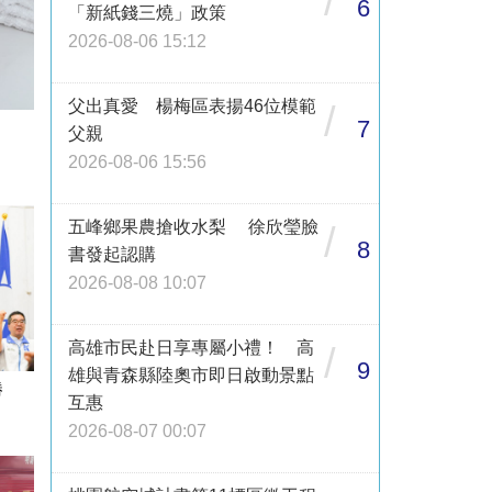
/
6
「新紙錢三燒」政策
2026-08-06 15:12
父出真愛 楊梅區表揚46位模範
/
7
父親
2026-08-06 15:56
五峰鄉果農搶收水梨 徐欣瑩臉
/
8
書發起認購
2026-08-08 10:07
高雄市民赴日享專屬小禮！ 高
/
9
雄與青森縣陸奧市即日啟動景點
必勝
互惠
2026-08-07 00:07