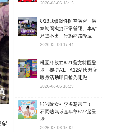
2026-08-06 18:15
8/13城鎮韌性防空演習 演
練期間機捷正常營運、車站
只進不出、行動網路降速
2026-08-06 17:44
桃園冷飲節8/21藝文特區登
場 機捷A1、A12站快閃店
暖身活動即日搶先開跑
2026-08-06 16:29
啦啦隊女神李多慧來了！
石岡熱氣球嘉年華8/22起登
場
辣鍋
2026-08-06 15:02