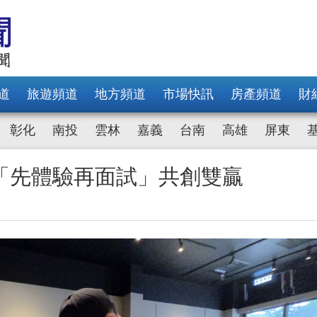
道
旅遊頻道
地方頻道
市場快訊
房產頻道
財
彰化
南投
雲林
嘉義
台南
高雄
屏東
「先體驗再面試」共創雙贏