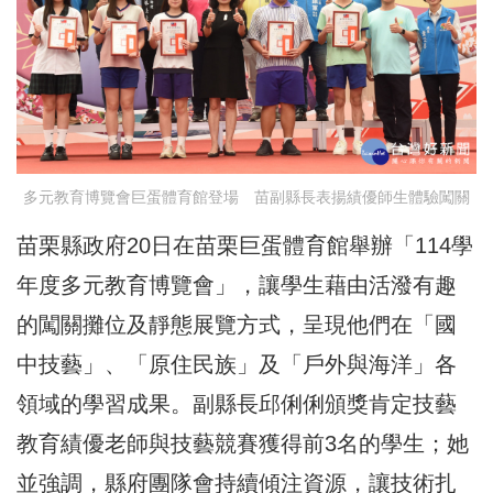
多元教育博覽會巨蛋體育館登場 苗副縣長表揚績優師生體驗闖關
苗栗縣政府20日在苗栗巨蛋體育館舉辦「114學
年度多元教育博覽會」，讓學生藉由活潑有趣
的闖關攤位及靜態展覽方式，呈現他們在「國
中技藝」、「原住民族」及「戶外與海洋」各
領域的學習成果。副縣長邱俐俐頒獎肯定技藝
教育績優老師與技藝競賽獲得前3名的學生；她
並強調，縣府團隊會持續傾注資源，讓技術扎