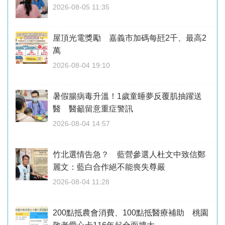
2026-08-05 11:35
屋頂光電獎勵 嘉義市加碼每瓩2千、最高2
萬
2026-08-04 19:10
暑假腸病毒升溫！1歲童睡夢反覆肌抽躍送
醫 醫籲留意重症警訊
2026-08-04 14:57
竹北選情告急？ 藍營參選人杜文中致信鄭
麗文：藍白合作絕不能喪失尊嚴
2026-08-04 11:28
200點抵農會消費、100點抵醫療補助 桃園