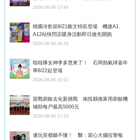
2026-08-06 17:44
桃園冷飲節8/21藝文特區登場 機捷A1、
A12站快閃店暖身活動即日搶先開跑
2026-08-06 16:29
啦啦隊女神李多慧來了！ 石岡熱氣球嘉年
華8/22起登場
2026-08-06 15:02
迎戰廚餘去化新挑戰 南投縣推家用廚餘機
補助每戶最高5000元
2026-08-05 17:23
連玩笑都聽不懂！ 醫：當心大腦拉警報