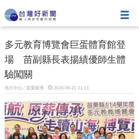
多元教育博覽會巨蛋體育館登
場 苗副縣長表揚績優師生體
驗闖關
地方中心／苗栗報導
2026-05-21 01:11