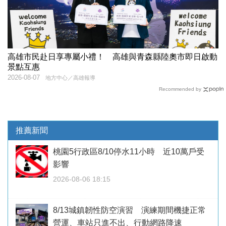
高雄市民赴日享專屬小禮！ 高雄與青森縣陸奧市即日啟動
景點互惠
2026-08-07
地方中心／高雄報導
Recommended by
推薦新聞
桃園5行政區8/10停水11小時 近10萬戶受
影響
2026-08-06 18:15
8/13城鎮韌性防空演習 演練期間機捷正常
營運、車站只進不出、行動網路降速