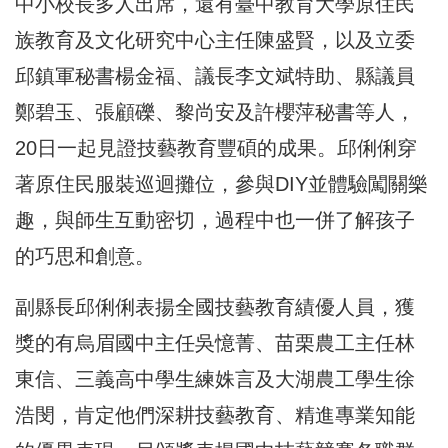
中小校長多人出席，還有臺中教育大學原住民
族教育及文化研究中心主任陳盛賢，以及立委
邱鎮軍秘書楊金福、議長李文斌特助、縣議員
鄭碧玉、張顧礫、黎尚安及許櫻萍秘書等人，
20日一起見證技藝教育豐碩的成果。邱俐俐穿
著原住民服裝巡迴攤位，參與DIY並體驗闖關樂
趣，與師生互動密切，過程中也一併了解孩子
的巧思和創意。
副縣長邱俐俐表揚全國技藝教育績優人員，獲
獎的有烏眉國中主任吳憶菁、苗栗農工主任林
東信、三義高中學生練姝言及大湖農工學生徐
浩閔，肯定他們深耕技藝教育、精進專業知能