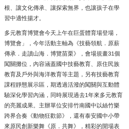
根、讓文化傳承、讓探索無界，也讓孩子在學
習中適性揚才。
多元教育博覽會今天上午在巨蛋體育場登場，
博覽會」，今年活動主軸為《技藝領航．原薪
傳承．走讀山海．博覽苗栗》，會場規畫31個
闖關攤位，內容涵蓋國中技藝教育、原住民族
教育及戶外與海洋教育等主題，另有技藝教育
課程靜態展示區，期透過活潑的闖關與互動體
驗深化學習內涵，同時展現過去1年來多元教育
的亮麗成果。主辦單位安排竹南國中以絲竹樂
跨界合奏《動物狂歡節》，還有泰安國中小帶
來原民創新樂舞《原．共舞》，精彩的開場表