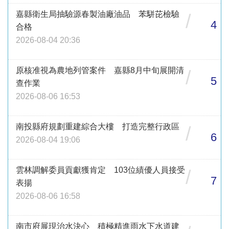
嘉縣衛生局抽驗源春製油廠油品 苯駢芘檢驗
/
4
合格
2026-08-04 20:36
原核准視為農地列管案件 嘉縣8月中旬展開清
/
5
查作業
2026-08-06 16:53
南投縣府規劃重建綜合大樓 打造完整行政區
/
6
2026-08-04 19:06
雲林調解委員貢獻獲肯定 103位績優人員接受
/
7
表揚
2026-08-06 16:58
南市府展現治水決心 積極精進雨水下水道建