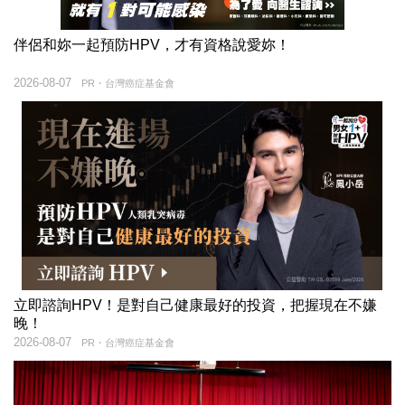
伴侶和妳一起預防HPV，才有資格說愛妳！
2026-08-07
PR・台灣癌症基金會
立即諮詢HPV！是對自己健康最好的投資，把握現在不嫌
晚！
2026-08-07
PR・台灣癌症基金會