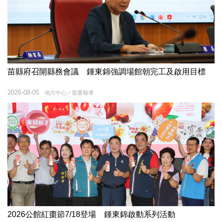
苗縣府召開縣務會議 鍾東錦強調場館朝完工及啟用目標
2026-08-05
地方中心／苗栗報導
2026公館紅棗節7/18登場 鍾東錦啟動系列活動