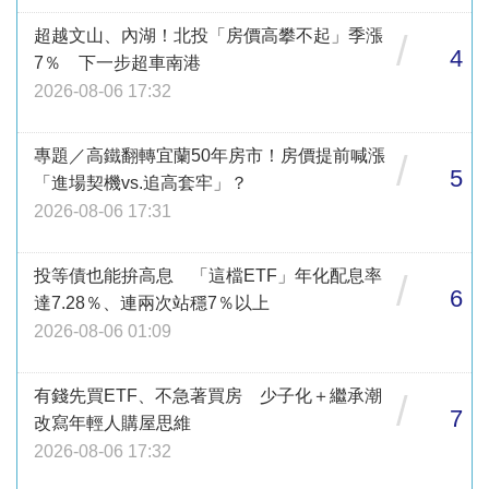
超越文山、內湖！北投「房價高攀不起」季漲
/
4
7％ 下一步超車南港
2026-08-06 17:32
專題／高鐵翻轉宜蘭50年房市！房價提前喊漲
/
5
「進場契機vs.追高套牢」？
2026-08-06 17:31
投等債也能拚高息 「這檔ETF」年化配息率
/
6
達7.28％、連兩次站穩7％以上
2026-08-06 01:09
有錢先買ETF、不急著買房 少子化＋繼承潮
/
7
改寫年輕人購屋思維
2026-08-06 17:32