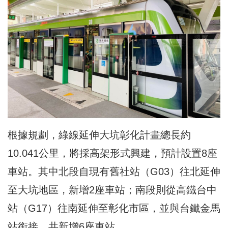
根據規劃，綠線延伸大坑彰化計畫總長約
10.041公里，將採高架形式興建，預計設置8座
車站。其中北段自現有舊社站（G03）往北延伸
至大坑地區，新增2座車站；南段則從高鐵台中
站（G17）往南延伸至彰化市區，並與台鐵金馬
站銜接，共新增6座車站。