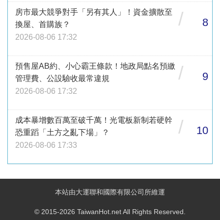
房市最大競爭對手「另有其人」！資金擴散至
/
8
換屋、首購族？
2026-08-06 17:32
預售屋AB約、小心霸王條款！地政局點名預繳
/
9
管理費、公設驗收最常違規
2026-08-06 17:32
成本暴增數百萬至破千萬！光電板新制若硬幹
/
10
恐重蹈「土方之亂下場」？
2026-08-06 17:33
本站由大運聯和國際有限公司所維運
© 2015-2026 TaiwanHot.net All Rights Reserved.