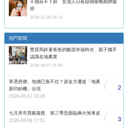
不抽菸不下廚 女強人日夜顛倒罹晚期肺腺
癌
2016-12-02 16:13
熱門新聞
豐原馬鈴薯爸爸的酸甜幸福時光 親子攜手
認識在地農業
2026-08-07 21:49
單憑房價、地價已靠不住？資金大遷徙「地產
/
2
新印鈔機」出現
2026-08-07 18:28
七月房市買氣復甦 第三季恐面臨兩大煞車皮
/
3
2026-08-06 17:31