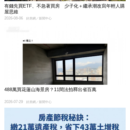
有錢先買ETF、不急著買房 少子化＋繼承潮改寫年輕人購
屋思維
2026-08-06
好房網／新聞中心
488萬買花蓮山海景房？11間法拍釋出省百萬
2026-07-29
好房網／新聞中心