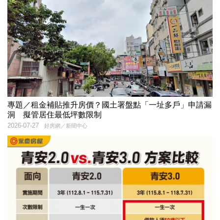
專題／租金補貼推升房價？國土署盤點「一址多戶」申請漏
洞 擬管居住最低坪數限制
2026-07-27
好房網／新聞中心