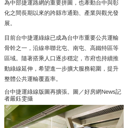
為中部捷運路網的重要拼圖，也牽動台中與彰
化之間長期以來的跨縣市通勤、產業與觀光發
展。
目前台中捷運綠線已成為台中市重要公共運輸
骨幹之一，沿線串聯北屯、南屯、高鐵特區等
區域。隨著搭乘人口逐步穩定，市府也持續推
動綠線延伸，希望進一步擴大服務範圍，提升
整體公共運輸覆蓋率。
台中捷運綠線版圖再擴張。圖／好房網News記
者嚴鈺雯攝