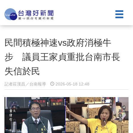
民間積極神速vs政府消極牛
步 議員王家貞重批台南市長
失信於民
記者莊漢昌／台南報導
2026-05-18 12:48