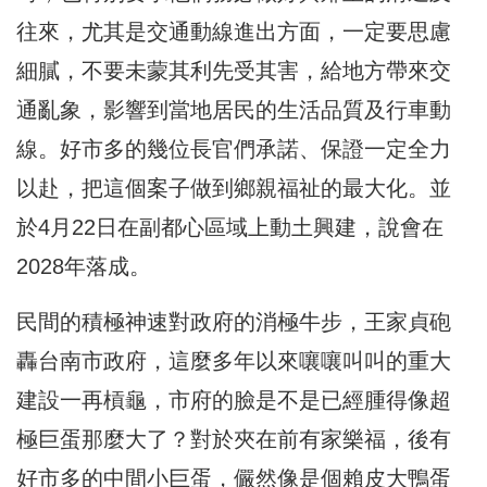
往來，尤其是交通動線進出方面，一定要思慮
細膩，不要未蒙其利先受其害，給地方帶來交
通亂象，影響到當地居民的生活品質及行車動
線。好市多的幾位長官們承諾、保證一定全力
以赴，把這個案子做到鄉親福祉的最大化。並
於4月22日在副都心區域上動土興建，說會在
2028年落成。
民間的積極神速對政府的消極牛步，王家貞砲
轟台南市政府，這麼多年以來嚷嚷叫叫的重大
建設一再槓龜，市府的臉是不是已經腫得像超
極巨蛋那麼大了？對於夾在前有家樂福，後有
好市多的中間小巨蛋，儼然像是個賴皮大鴨蛋