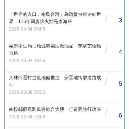
「世界的入口：南島台灣」為題從台東連結世
/
3
界 115年國慶焰火點亮東海岸
2026-08-04 00:06
嘉縣衛生局抽驗源春製油廠油品 苯駢芘檢驗
/
4
合格
2026-08-04 20:36
大林蒲遷村進度穩健推進 安置地街廓道路成
/
5
型
2026-08-06 07:20
南投縣府規劃重建綜合大樓 打造完整行政區
/
6
2026-08-04 19:06