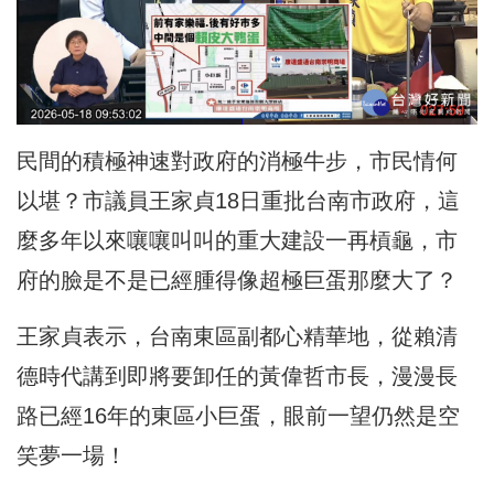
民間的積極神速對政府的消極牛步，市民情何
以堪？市議員王家貞18日重批台南市政府，這
麼多年以來嚷嚷叫叫的重大建設一再槓龜，市
府的臉是不是已經腫得像超極巨蛋那麼大了？
王家貞表示，台南東區副都心精華地，從賴清
德時代講到即將要卸任的黃偉哲市長，漫漫長
路已經16年的東區小巨蛋，眼前一望仍然是空
笑夢一場！