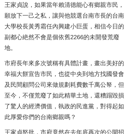
王家貞說，如果當年賴清德能心有鄉親市民，
願放下一己之私，讓與他競選台南市長的台南
大學校長黃秀霜任內興建小巨蛋，相信今日的
副都心絶然不會是個依舊2266的未開發荒廢
地。
市府長年來多次號稱有具體計畫，畫出美好的
幸福大餅宣告市民，也從中央到地方找國發會
及民間顧問公司來做規劃耗費數千萬公帑，但
至今，不僅荒廢了如此精華土地，還糟蹋毀損
了驚人的經濟價值，執政的民進黨，對得起如
此厚愛你們的台南鄉親嗎？
王家貞怒批，市府竟然在去年底再次的公開招