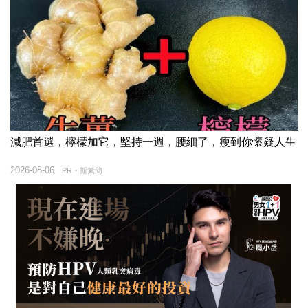
減肥首選，檸檬加它，堅持一週，腰細了，瘦到你懷疑人生
2026-08-06
PR・新素簡