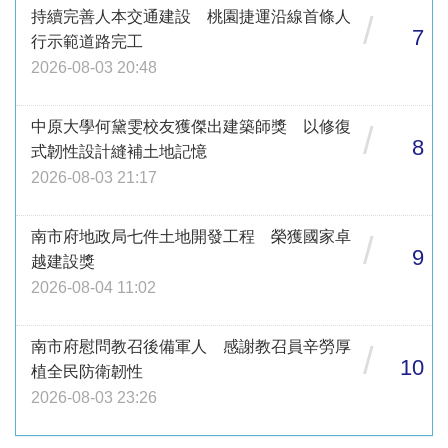
持續完善人本交通建設 桃園捷運沿線首條人
/
7
行示範道路完工
2026-08-03 20:48
中原大學何黛雯校友獲傑出建築師獎 以修復
/
8
式韌性設計縫補土地記憶
2026-08-03 21:17
南市府地政局七件土地開發工程 榮獲國家卓
/
9
越建設獎
2026-08-04 11:02
南市府慰問教召後備軍人 感謝教召員辛勞厚
/
10
植全民防衛韌性
2026-08-03 23:26