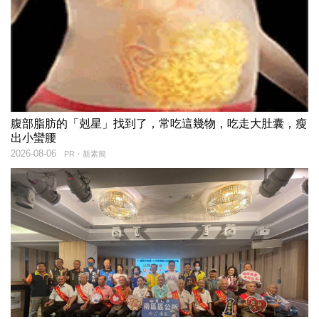
腹部脂肪的「剋星」找到了，常吃這幾物，吃走大肚囊，瘦
出小蠻腰
2026-08-06
PR・新素簡