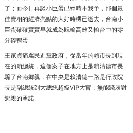
了；而今日再談小巨蛋已經時不我予，那個最
佳賣相的經濟亮點的大好時機已逝去，台南小
巨蛋確確實實早就成為既輸高雄又輸台中的零
分碎鴨蛋。
王家貞痛罵民進黨政府，從當年的賴市長到現
在的賴總統，這個案子在地方上是賴清德市長
騙了台南鄉親，在中央是賴清德一路是行政院
長是副總統到大總統超級VIP大官，無能踐履對
鄉親的承諾。