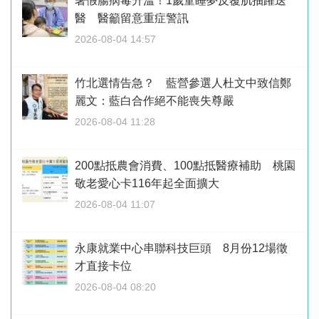
暑假腸病毒升溫！1歲童睡夢反覆肌抽躍送
醫 醫籲留意重症警訊
2026-08-04 14:57
竹北選情告急？ 藍營參選人杜文中致信鄭
麗文：藍白合作絕不能喪失尊嚴
2026-08-04 11:28
200點抵農會消費、100點抵醫療補助 桃園
敬老愛心卡116年起全面擴大
2026-08-04 11:07
永康就業中心串聯科技巨頭 8月份12場徵
才直接卡位
2026-08-04 08:20