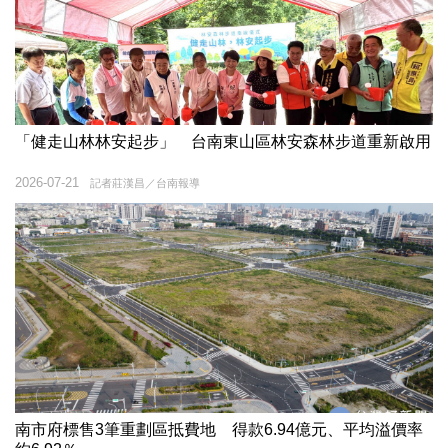
「健走山林林安起步」 台南東山區林安森林步道重新啟用
2026-07-21
記者莊漢昌／台南報導
南市府標售3筆重劃區抵費地 得款6.94億元、平均溢價率