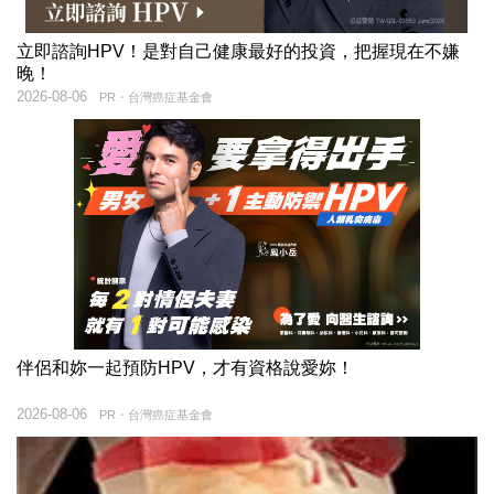
立即諮詢HPV！是對自己健康最好的投資，把握現在不嫌
晚！
2026-08-06
PR・台灣癌症基金會
伴侶和妳一起預防HPV，才有資格說愛妳！
2026-08-06
PR・台灣癌症基金會