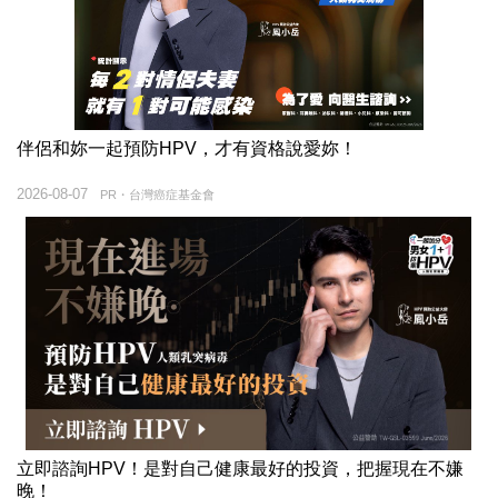
伴侶和妳一起預防HPV，才有資格說愛妳！
2026-08-07
PR・台灣癌症基金會
立即諮詢HPV！是對自己健康最好的投資，把握現在不嫌
晚！