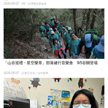
2026-08-07
PR・台灣癌症基金會
「山谷巡禮・星空樂章」部落健行音樂會 9/5谷關登場
2026-08-07
記者王文吉／台中報導