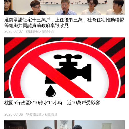
選前承諾社宅十三萬戶，上任後剩三萬，社會住宅推動聯盟
等組織共同譴責賴政府棄毀政見
2026-08-07
理財周刊／新聞中心
桃園5行政區8/10停水11小時 近10萬戶受影響
2026-08-06
記者黃駿騏／桃園報導