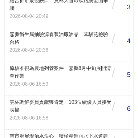
縫合都市最後缺口 員林大道環狀路網全面串
/
3
聯
2026-08-04 20:49
嘉縣衛生局抽驗源春製油廠油品 苯駢芘檢驗
/
4
合格
2026-08-04 20:36
原核准視為農地列管案件 嘉縣8月中旬展開清
/
5
查作業
2026-08-06 16:53
雲林調解委員貢獻獲肯定 103位績優人員接受
/
6
表揚
2026-08-06 16:58
南市府展現治水決心 積極精進雨水下水道建