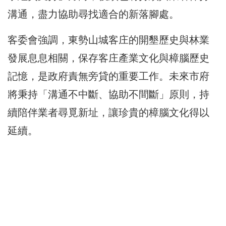
溝通，盡力協助尋找適合的新落腳處。
客委會強調，東勢山城客庄的開墾歷史與林業
發展息息相關，保存客庄產業文化與樟腦歷史
記憶，是政府責無旁貸的重要工作。未來市府
將秉持「溝通不中斷、協助不間斷」原則，持
續陪伴業者尋覓新址，讓珍貴的樟腦文化得以
延續。