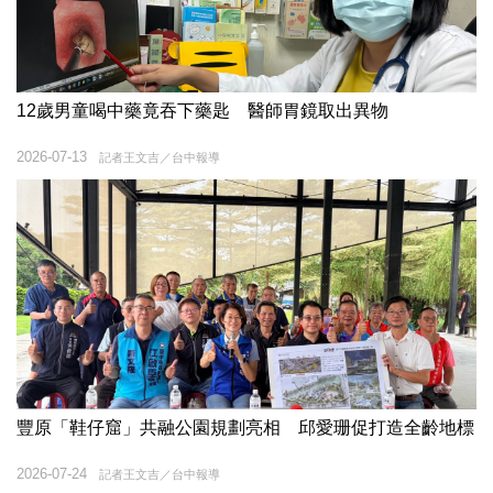
12歲男童喝中藥竟吞下藥匙 醫師胃鏡取出異物
2026-07-13
記者王文吉／台中報導
豐原「鞋仔窟」共融公園規劃亮相 邱愛珊促打造全齡地標
2026-07-24
記者王文吉／台中報導