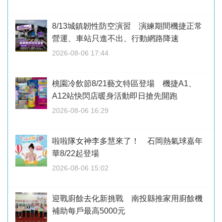
8/13城鎮韌性防空演習 演練期間機捷正常
營運、車站只進不出、行動網路降速
2026-08-06 17:44
桃園冷飲節8/21藝文特區登場 機捷A1、
A12站快閃店暖身活動即日搶先開跑
2026-08-06 16:29
啦啦隊女神李多慧來了！ 石岡熱氣球嘉年
華8/22起登場
2026-08-06 15:02
迎戰廚餘去化新挑戰 南投縣推家用廚餘機
補助每戶最高5000元