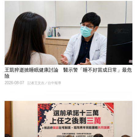
王凱猝逝掀睡眠健康討論 醫示警「睡不好當成日常」最危
險
2026-08-07
記者王文吉／台中報導