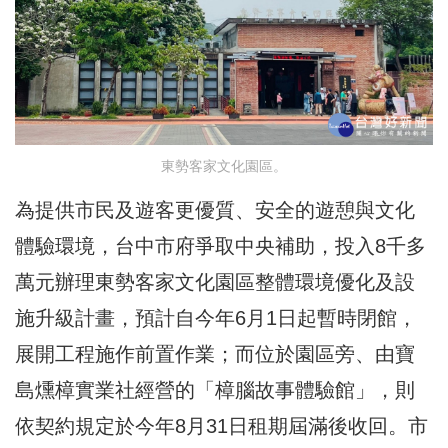
東勢客家文化園區。
為提供市民及遊客更優質、安全的遊憩與文化
體驗環境，台中市府爭取中央補助，投入8千多
萬元辦理東勢客家文化園區整體環境優化及設
施升級計畫，預計自今年6月1日起暫時閉館，
展開工程施作前置作業；而位於園區旁、由寶
島燻樟實業社經營的「樟腦故事體驗館」，則
依契約規定於今年8月31日租期屆滿後收回。市