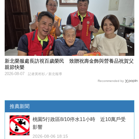
新北榮服處長訪視百歲榮民 致贈祝壽金飾與營養品祝賀父
親節快樂
2026-08-07
記者黃村杉／新北報導
Recommended by
推薦新聞
桃園5行政區8/10停水11小時 近10萬戶受
影響
2026-08-06 18:15