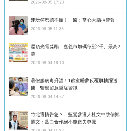
2026-08-05 17:23
連玩笑都聽不懂！ 醫：當心大腦拉警報
2026-08-05 11:35
屋頂光電獎勵 嘉義市加碼每瓩2千、最高2
萬
2026-08-04 19:10
暑假腸病毒升溫！1歲童睡夢反覆肌抽躍送
醫 醫籲留意重症警訊
2026-08-04 14:57
竹北選情告急？ 藍營參選人杜文中致信鄭
麗文：藍白合作絕不能喪失尊嚴
2026-08-04 11:28