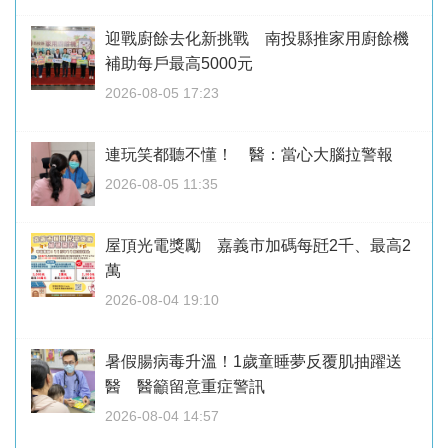
迎戰廚餘去化新挑戰 南投縣推家用廚餘機
補助每戶最高5000元
2026-08-05 17:23
連玩笑都聽不懂！ 醫：當心大腦拉警報
2026-08-05 11:35
屋頂光電獎勵 嘉義市加碼每瓩2千、最高2
萬
2026-08-04 19:10
暑假腸病毒升溫！1歲童睡夢反覆肌抽躍送
醫 醫籲留意重症警訊
2026-08-04 14:57