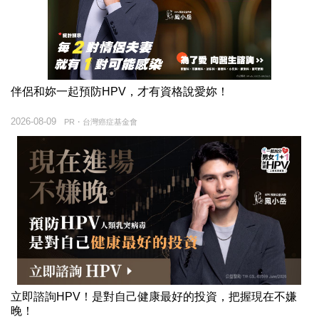
伴侶和妳一起預防HPV，才有資格說愛妳！
2026-08-09
PR・台灣癌症基金會
立即諮詢HPV！是對自己健康最好的投資，把握現在不嫌
晚！