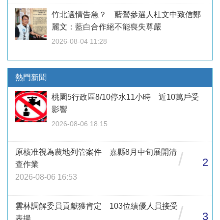
竹北選情告急？ 藍營參選人杜文中致信鄭
麗文：藍白合作絕不能喪失尊嚴
2026-08-04 11:28
熱門新聞
桃園5行政區8/10停水11小時 近10萬戶受
影響
2026-08-06 18:15
原核准視為農地列管案件 嘉縣8月中旬展開清
/
2
查作業
2026-08-06 16:53
雲林調解委員貢獻獲肯定 103位績優人員接受
/
3
表揚