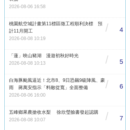
2026-08-06 16:58
桃園航空城計畫第11標區徵工程順利決標 預
/
4
計11月開工
2026-08-08 10:19
「蓮」映山豬湖 漫遊初秋好時光
/
5
2026-08-08 10:13
白海豚颱風逼近！北市8、9日恐飆9級陣風、豪
/
6
雨 蔣萬安指示「料敵從寬」全面整備
2026-08-06 16:00
五峰鄉果農搶收水梨 徐欣瑩臉書發起認購
/
7
2026-08-08 10:07