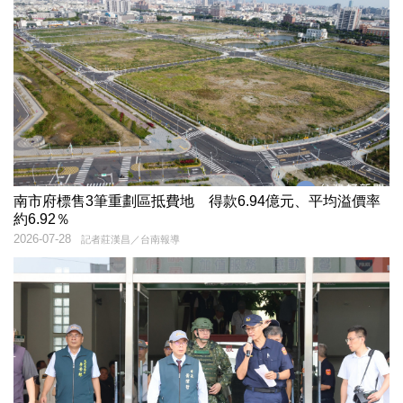
南市府標售3筆重劃區抵費地 得款6.94億元、平均溢價率
約6.92％
2026-07-28
記者莊漢昌／台南報導