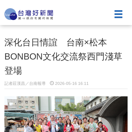
深化台日情誼 台南×松本
BONBON文化交流祭西門淺草
登場
記者莊漢昌／台南報導
2026-05-16 16:11