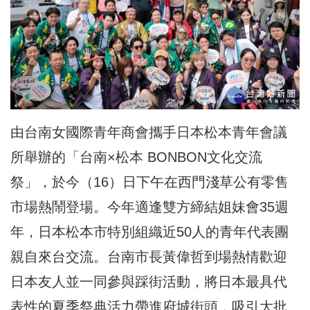
由台南女國際青年商會攜手日本松本青年會議
所舉辦的「台南×松本 BONBON文化交流
祭」，於今（16）日下午在西門淺草公有零售
市場熱鬧登場。今年適逢雙方締結姐妹會35週
年，日本松本市特別組織近50人的青年代表團
親自來台交流。台南市長黃偉哲到場熱情歡迎
日本友人並一同參與踩街活動，將日本最具代
表性的夏季祭典活力帶進府城街頭，吸引大批