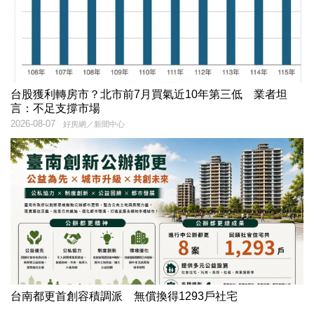
台股獲利轉房市？北市前7月買氣近10年第三低 業者坦
言：不足支撐市場
2026-08-07
好房網／新聞中心
台南都更首創容積調派 無償換得1293戶社宅