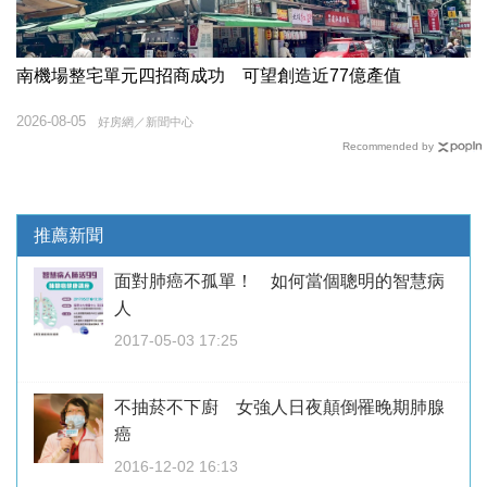
南機場整宅單元四招商成功 可望創造近77億產值
2026-08-05
好房網／新聞中心
Recommended by
推薦新聞
面對肺癌不孤單！ 如何當個聰明的智慧病
人
2017-05-03 17:25
不抽菸不下廚 女強人日夜顛倒罹晚期肺腺
癌
2016-12-02 16:13