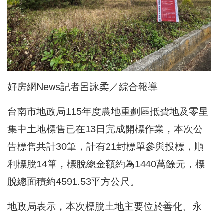
好房網News記者呂詠柔／綜合報導
台南市地政局115年度農地重劃區抵費地及零星
集中土地標售已在13日完成開標作業，本次公
告標售共計30筆，計有21封標單參與投標，順
利標脫14筆，標脫總金額約為1440萬餘元，標
脫總面積約4591.53平方公尺。
地政局表示，本次標脫土地主要位於善化、永