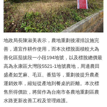
地政局長陳淑美表示，農地重劃後灌排設施完
善，適宜作耕作使用，而本次標脫面積較大為
善化區茄拔段一小段194地號，以及標脫總價最
高為永康區大灣段5521-1地號農地，周邊農田
盛產如芝麻、毛豆、番茄等，重劃後提升農產
運銷效率，縮短從產地到餐桌的距離。本次標
售所得價款，將留作為台南市各農地重劃區農
水路更新改善工程及管理維護。