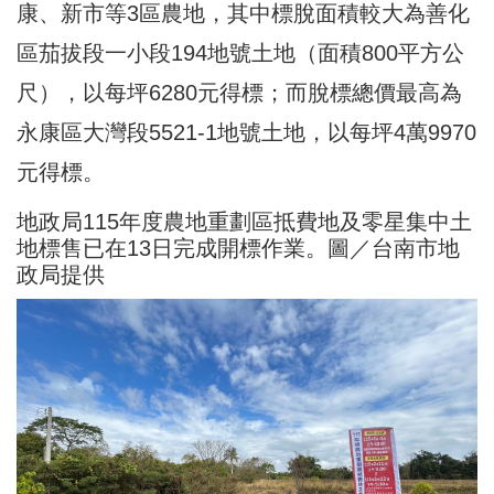
康、新市等3區農地，其中標脫面積較大為善化
區茄拔段一小段194地號土地（面積800平方公
尺），以每坪6280元得標；而脫標總價最高為
永康區大灣段5521-1地號土地，以每坪4萬9970
元得標。
地政局115年度農地重劃區抵費地及零星集中土
地標售已在13日完成開標作業。圖／台南市地
政局提供