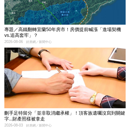
專題／高鐵翻轉宜蘭50年房市！房價提前喊漲「進場契機
vs.追高套牢」？
2026-08-06
好房網／新聞中心
刪手足特留分「並非取消繼承權」！頂客族遺囑沒寫到關鍵
字...財產照樣被拿走
2026-08-03
好房網／新聞中心