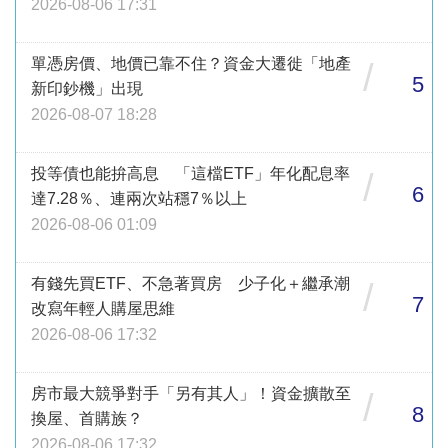
2026-08-06 17:31
單憑房價、地價已靠不住？資金大遷徙「地產
/
5
新印鈔機」出現
2026-08-07 18:28
投等債也能拚高息 「這檔ETF」年化配息率
/
6
達7.28％、連兩次站穩7％以上
2026-08-06 01:09
有錢先買ETF、不急著買房 少子化＋繼承潮
/
7
改寫年輕人購屋思維
2026-08-06 17:32
房市最大競爭對手「另有其人」！資金擴散至
/
8
換屋、首購族？
2026-08-06 17:32