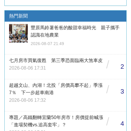
熱門新聞
豐原馬鈴薯爸爸的酸甜幸福時光 親子攜手
認識在地農業
2026-08-07 21:49
七月房市買氣復甦 第三季恐面臨兩大煞車皮
/
2
2026-08-06 17:31
超越文山、內湖！北投「房價高攀不起」季漲
/
3
7％ 下一步超車南港
2026-08-06 17:32
專題／高鐵翻轉宜蘭50年房市！房價提前喊漲
/
4
「進場契機vs.追高套牢」？