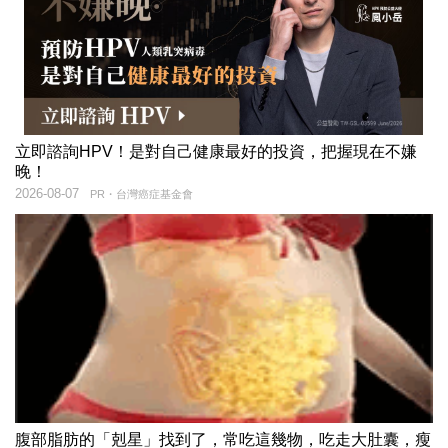
立即諮詢HPV！是對自己健康最好的投資，把握現在不嫌
晚！
2026-08-07
PR・台灣癌症基金會
腹部脂肪的「剋星」找到了，常吃這幾物，吃走大肚囊，瘦