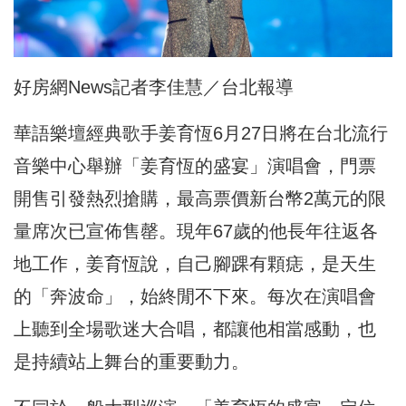
好房網News記者李佳慧／台北報導
華語樂壇經典歌手姜育恆6月27日將在台北流行
音樂中心舉辦「姜育恆的盛宴」演唱會，門票
開售引發熱烈搶購，最高票價新台幣2萬元的限
量席次已宣佈售罄。現年67歲的他長年往返各
地工作，姜育恆說，自己腳踝有顆痣，是天生
的「奔波命」，始終閒不下來。每次在演唱會
上聽到全場歌迷大合唱，都讓他相當感動，也
是持續站上舞台的重要動力。