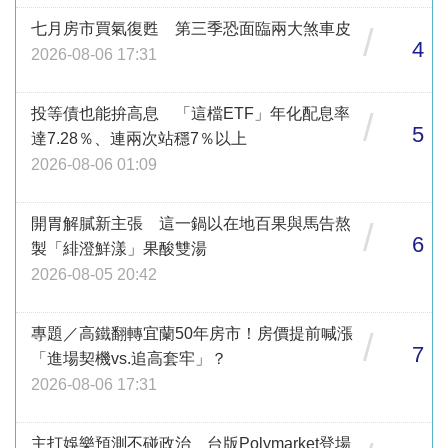
七月房市買氣復甦 第三季恐面臨兩大煞車皮
/
4
2026-08-06 17:31
投等債也能拚高息 「這檔ETF」年化配息率
/
5
達7.28％、連兩次站穩7％以上
2026-08-06 01:09
開胃解膩新主張 這一鍋以在地百果與馬告熬
/
6
製「緋澄鮮漾」果酸雙湯
2026-08-05 20:42
專題／高鐵翻轉宜蘭50年房市！房價提前喊漲
/
7
「進場契機vs.追高套牢」？
2026-08-06 17:31
主打娛樂預測不碰政治 台版Polymarket登場