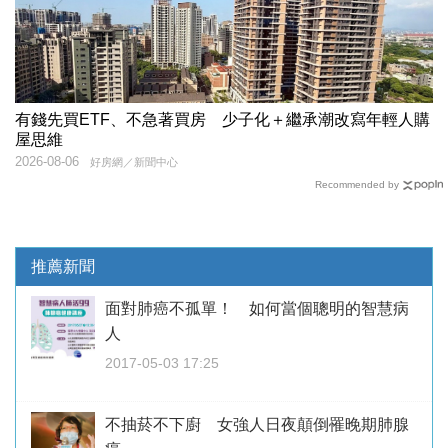
有錢先買ETF、不急著買房 少子化＋繼承潮改寫年輕人購
屋思維
2026-08-06
好房網／新聞中心
Recommended by
推薦新聞
面對肺癌不孤單！ 如何當個聰明的智慧病
人
2017-05-03 17:25
不抽菸不下廚 女強人日夜顛倒罹晚期肺腺