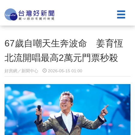
67歲自嘲天生奔波命 姜育恆
北流開唱最高2萬元門票秒殺
好房網／新聞中心
2026-05-15 01:00