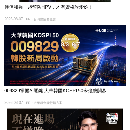
伴侶和妳一起預防HPV，才有資格說愛妳！
2026-08-07
PR・台灣癌症基金會
009829掌握AI關鍵 大華韓國KOSPI 50今強勢開募
2026-08-07
PR・大華銀全能行銷方案