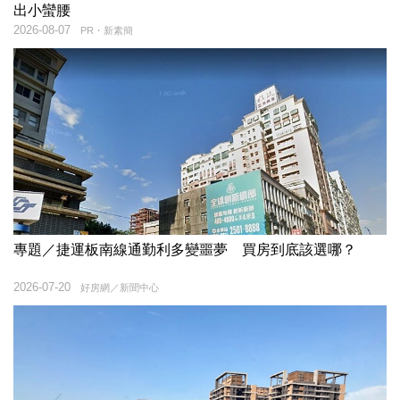
出小蠻腰
2026-08-07
PR・新素簡
專題／捷運板南線通勤利多變噩夢 買房到底該選哪？
2026-07-20
好房網／新聞中心