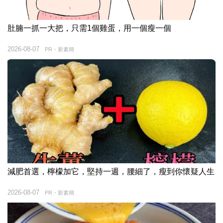
肚腩一抓一大把，只需1個雞蛋，用一個瘦一個
2026-08-07
PR・新素簡
減肥首選，檸檬加它，堅持一週，腰細了，瘦到你懷疑人生
2026-08-07
PR・新素簡