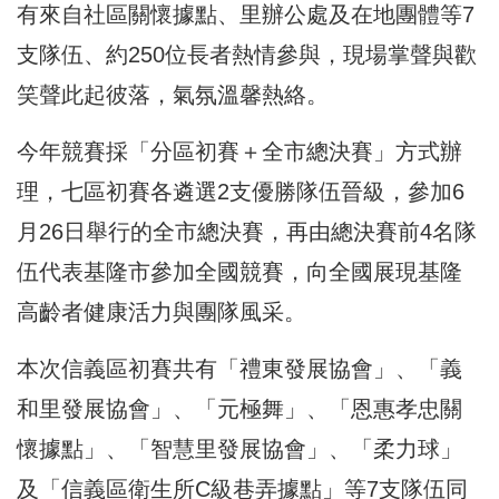
有來自社區關懷據點、里辦公處及在地團體等7
支隊伍、約250位長者熱情參與，現場掌聲與歡
笑聲此起彼落，氣氛溫馨熱絡。
今年競賽採「分區初賽＋全市總決賽」方式辦
理，七區初賽各遴選2支優勝隊伍晉級，參加6
月26日舉行的全市總決賽，再由總決賽前4名隊
伍代表基隆市參加全國競賽，向全國展現基隆
高齡者健康活力與團隊風采。
本次信義區初賽共有「禮東發展協會」、「義
和里發展協會」、「元極舞」、「恩惠孝忠關
懷據點」、「智慧里發展協會」、「柔力球」
及「信義區衛生所C級巷弄據點」等7支隊伍同