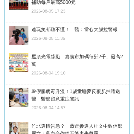
補助每戶最高5000元
2026-08-05 17:23
連玩笑都聽不懂！ 醫：當心大腦拉警報
2026-08-05 11:35
屋頂光電獎勵 嘉義市加碼每瓩2千、最高2
萬
2026-08-04 19:10
暑假腸病毒升溫！1歲童睡夢反覆肌抽躍送
醫 醫籲留意重症警訊
2026-08-04 14:57
竹北選情告急？ 藍營參選人杜文中致信鄭
麗文：藍白合作絕不能喪失尊嚴