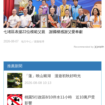
七堵區表揚22位模範父親 謝國樑感謝父愛奉獻
2026-08-07
地方中心／基隆報導
Recommended by
推薦新聞
「蓮」映山豬湖 漫遊初秋好時光
2026-08-08 10:13
桃園5行政區8/10停水11小時 近10萬戶受
影響