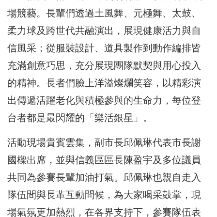
場競藝。長輩們透過土風舞、元極舞、太鼓、
柔力球及跨世代共融演出，展現健康活力與自
信風采；從服裝設計、道具製作到動作編排皆
充滿創意巧思，充分展現團隊默契與用心投入
的精神。長者們臉上洋溢燦爛笑容，以精彩演
出傳遞活躍老化與積極參與的生命力，每位登
台者都是最閃耀的「樂活銀星」。
活動現場貴賓雲集，副市長邱佩琳代表市長謝
國樑出席，並與信義區區長陳盈宇及多位議員
共同為參賽長輩加油打氣。邱佩琳也親自走入
隊伍間與長輩互動問候，為大家喝采鼓掌，現
場氣氛更加熱烈，在各界支持下，參賽隊伍表