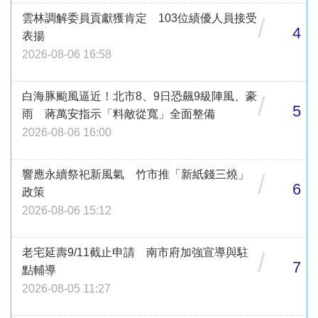
雲林調解委員貢獻獲肯定 103位績優人員接受
/
4
表揚
2026-08-06 16:58
白海豚颱風逼近！北市8、9日恐飆9級陣風、豪
/
5
雨 蔣萬安指示「料敵從寬」全面整備
2026-08-06 16:00
響應永續祭祀新風氣 竹市推「新紙錢三燒」
/
6
政策
2026-08-06 15:12
老宅延壽9/11截止申請 南市府加強宣導與駐
/
7
點輔導
2026-08-05 11:27