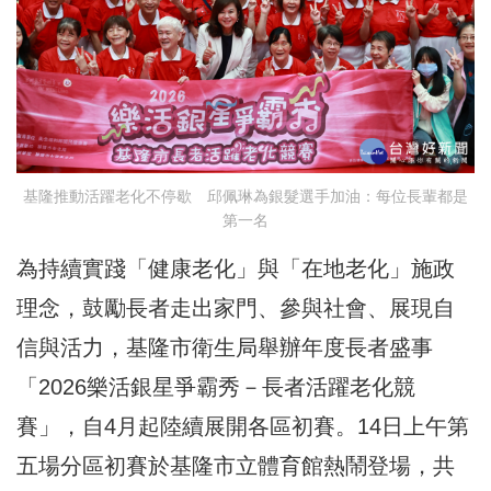
基隆推動活躍老化不停歇 邱佩琳為銀髮選手加油：每位長輩都是
第一名
為持續實踐「健康老化」與「在地老化」施政
理念，鼓勵長者走出家門、參與社會、展現自
信與活力，基隆市衛生局舉辦年度長者盛事
「2026樂活銀星爭霸秀－長者活躍老化競
賽」，自4月起陸續展開各區初賽。14日上午第
五場分區初賽於基隆市立體育館熱鬧登場，共