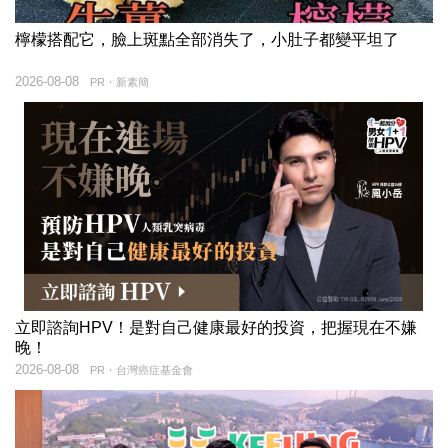
檸檬搭配它，臉上斑點全部消失了，小肚子都變平坦了
2026-08-08
PR・新素簡
立即諮詢HPV！是對自己健康最好的投資，把握現在不嫌
晚！
2026-08-08
PR・台灣癌症基金會