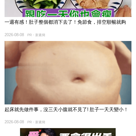
一週有感！肚子整個都消下去了！免節食，排空順暢就夠
2026-08-08
PR・新素簡
起床就先做件事，沒三天小腹就不見了! 肚子一天天變小！
2026-08-08
PR・新素簡