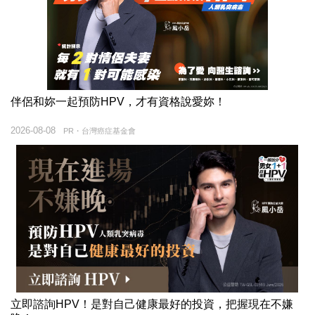
伴侶和妳一起預防HPV，才有資格說愛妳！
2026-08-08
PR・台灣癌症基金會
立即諮詢HPV！是對自己健康最好的投資，把握現在不嫌