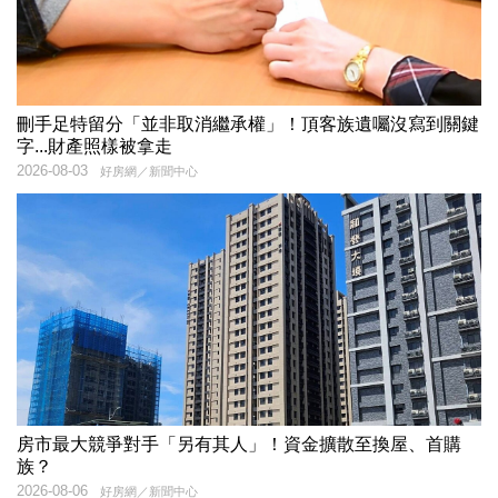
刪手足特留分「並非取消繼承權」！頂客族遺囑沒寫到關鍵
字...財產照樣被拿走
2026-08-03
好房網／新聞中心
房市最大競爭對手「另有其人」！資金擴散至換屋、首購
族？
2026-08-06
好房網／新聞中心