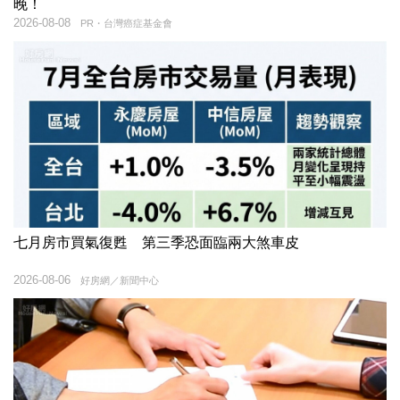
晚！
2026-08-08
PR・台灣癌症基金會
七月房市買氣復甦 第三季恐面臨兩大煞車皮
2026-08-06
好房網／新聞中心