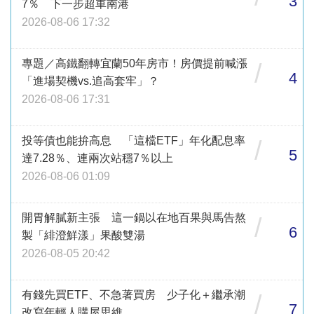
3
7％ 下一步超車南港
2026-08-06 17:32
專題／高鐵翻轉宜蘭50年房市！房價提前喊漲
/
4
「進場契機vs.追高套牢」？
2026-08-06 17:31
投等債也能拚高息 「這檔ETF」年化配息率
/
5
達7.28％、連兩次站穩7％以上
2026-08-06 01:09
開胃解膩新主張 這一鍋以在地百果與馬告熬
/
6
製「緋澄鮮漾」果酸雙湯
2026-08-05 20:42
有錢先買ETF、不急著買房 少子化＋繼承潮
/
7
改寫年輕人購屋思維