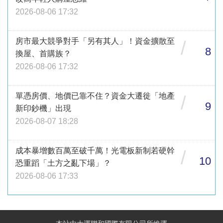
2026-08-06 17:32
房市最大競爭對手「另有其人」！資金擴散至
/
8
換屋、首購族？
2026-08-06 17:32
單憑房價、地價已靠不住？資金大遷徙「地產
/
9
新印鈔機」出現
2026-08-07 18:28
成本暴增數百萬至破千萬！光電板新制若硬幹
/
10
恐重蹈「土方之亂下場」？
2026-08-06 17:33