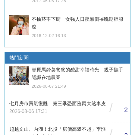
2017-05-03 17:25
不抽菸不下廚 女強人日夜顛倒罹晚期肺腺
癌
2016-12-02 16:13
熱門新聞
豐原馬鈴薯爸爸的酸甜幸福時光 親子攜手
認識在地農業
2026-08-07 21:49
七月房市買氣復甦 第三季恐面臨兩大煞車皮
/
2
2026-08-06 17:31
超越文山、內湖！北投「房價高攀不起」季漲
/