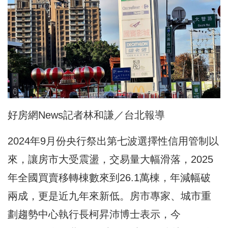
好房網News記者林和謙／台北報導
2024年9月份央行祭出第七波選擇性信用管制以
來，讓房市大受震盪，交易量大幅滑落，2025
年全國買賣移轉棟數來到26.1萬棟，年減幅破
兩成，更是近九年來新低。房市專家、城市重
劃趨勢中心執行長柯昇沛博士表示，今