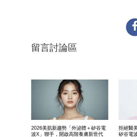
留言討論區
2026美肌新趨勢「外泌體＋矽谷電
拒絕醫
波X」聯手，開啟高階養膚新世代
矽谷電波