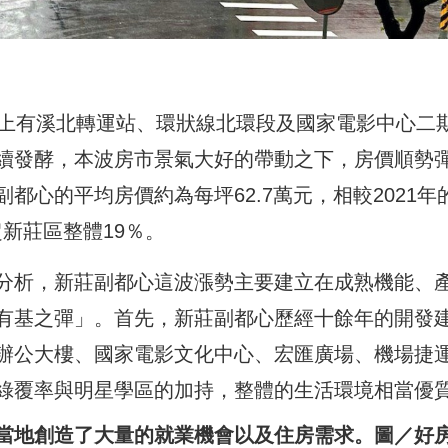
加上有溪北轉運站、環狀線北環段及國家電影中心二
續發酵，本波房市景氣大好的帶動之下，房價順勢
都心的平均房價約為每坪62.7萬元，相較2021年
遠超新莊區整體19％。
分析，新莊副都心這波漲勢主要建立在成熟機能、
有基之彈」。首先，新莊副都心歷經十餘年的開發
辦公大樓、國家電影文化中心、宏匯廣場、機場捷
綠覆率與明星學區的加持，整體的生活環境相當優
當地創造了大量的就業機會以及住房需求。圖／好