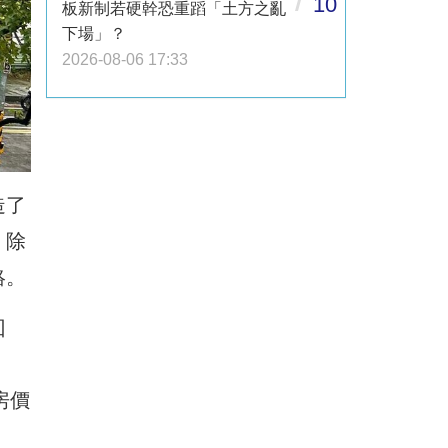
10
板新制若硬幹恐重蹈「土方之亂
下場」？
2026-08-06 17:33
造了
，除
絡。
回
、
房價