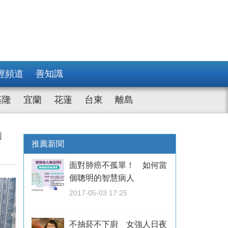
經頻道
善知識
基隆
宜蘭
花蓮
台東
離島
」
推薦新聞
面對肺癌不孤單！ 如何當
個聰明的智慧病人
2017-05-03 17:25
不抽菸不下廚 女強人日夜