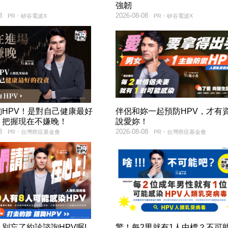
強韌
8
2026-08-08
PR・矽谷電波X
PR・矽谷電波X
詢HPV！是對自己健康最好
伴侶和妳一起預防HPV，才有
，把握現在不嫌晚！
說愛妳！
8
2026-08-08
PR・台灣癌症基金會
PR・台灣癌症基金會
別忘了約診諮詢HPV喔!
驚！每2男就有1人中標？不可