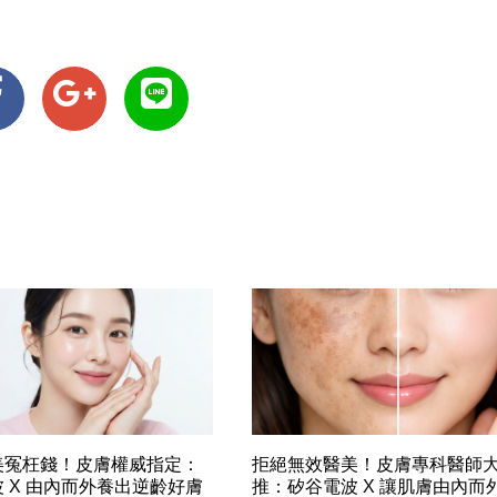
美冤枉錢！皮膚權威指定：
拒絕無效醫美！皮膚專科醫師
 X 由內而外養出逆齡好膚
推：矽谷電波 X 讓肌膚由內而