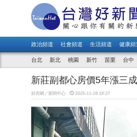
政治頻道
社會頻道
生活頻道
健康頻
台北
新北
桃園
新竹
苗栗
台中
新莊副都心房價5年漲三
好房網／新聞中心
2025-11-28 18:27