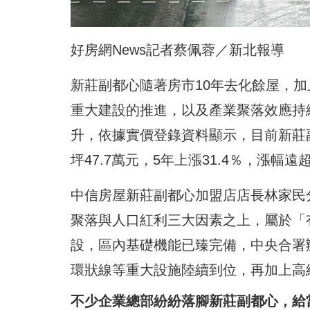
好房網News記者蔡佩蓉／新北報導
新莊副都心隨著房市10年去化餘屋，
重大建設的推進，以及產業聚落效應持
升，依據實價登錄資料顯示，目前新莊副
坪47.7萬元，5年上漲31.4％，漲幅
中信房屋新莊副都心加盟店店長林家民
聚落與人口紅利三大因素之上，屬於「
設，區內基礎機能已臻完備，中央合署
環狀線等重大設施陸續到位，再加上高
不少企業總部紛紛落腳新莊副都心，給