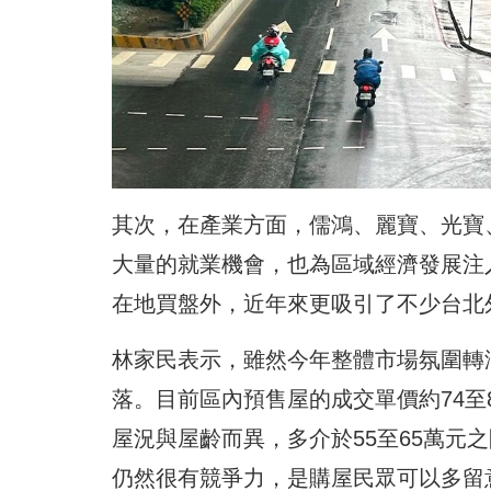
其次，在產業方面，儒鴻、麗寶、光寶
大量的就業機會，也為區域經濟發展注
在地買盤外，近年來更吸引了不少台北
林家民表示，雖然今年整體市場氛圍轉
落。目前區內預售屋的成交單價約74至
屋況與屋齡而異，多介於55至65萬元
仍然很有競爭力，是購屋民眾可以多留