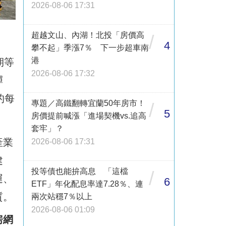
2026-08-06 17:31
超越文山、內湖！北投「房價高
/
4
攀不起」季漲7％ 下一步超車南
港
期等
2026-08-06 17:32
彈
的每
專題／高鐵翻轉宜蘭50年房市！
/
5
房價提前喊漲「進場契機vs.追高
套牢」？
產業
2026-08-06 17:31
建
投等債也能拚高息 「這檔
/
運、
6
ETF」年化配息率達7.28％、連
質。
兩次站穩7％以上
2026-08-06 01:09
房網