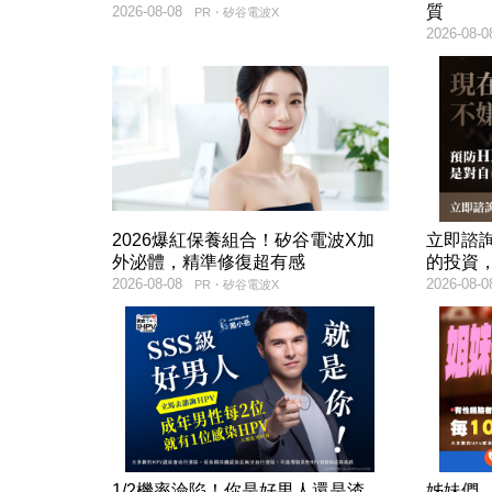
質
2026-08-08
PR・矽谷電波X
2026-08-0
2026爆紅保養組合！矽谷電波X加
立即諮
外泌體，精準修復超有感
的投資
2026-08-08
2026-08-0
PR・矽谷電波X
1/2機率淪陷！你是好男人還是渣
姊妹們，