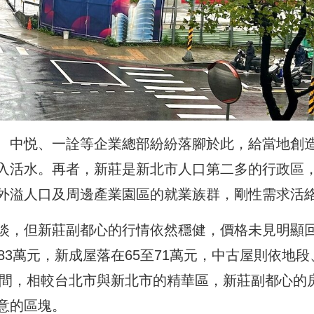
、中悦、一詮等企業總部紛紛落腳於此，給當地創
入活水。再者，新莊是新北市人口第二多的行政區
外溢人口及周邊產業園區的就業族群，剛性需求活
淡，但新莊副都心的行情依然穩健，價格未見明顯
83萬元，新成屋落在65至71萬元，中古屋則依地段
之間，相較台北市與新北市的精華區，新莊副都心的
意的區塊。