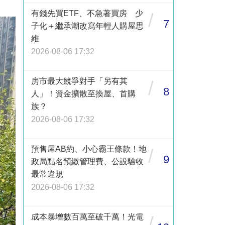
有錢先買ETF、不急著買房 少
/
7
子化＋繼承潮改寫年輕人購屋思
維
2026-08-06 17:32
房市最大競爭對手「另有其
/
8
人」！資金擴散至換屋、首購
族？
2026-08-06 17:32
預售屋AB約、小心霸王條款！地
/
9
政局點名預繳管理費、公設驗收
最常違規
2026-08-06 17:32
成本暴增數百萬至破千萬！光電
/