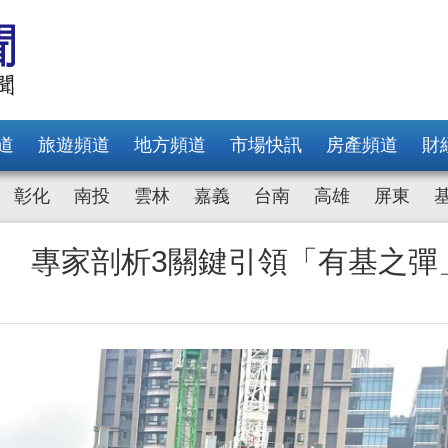
道
旅遊頻道
地方頻道
市場快訊
房產頻道
財
彰化
南投
雲林
嘉義
台南
高雄
屏東
成 專家剖析3關鍵引領「有基之彈