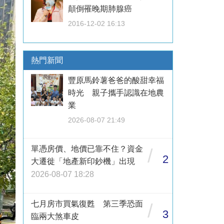
顛倒罹晚期肺腺癌
2016-12-02 16:13
熱門新聞
豐原馬鈴薯爸爸的酸甜幸福
時光 親子攜手認識在地農
業
2026-08-07 21:49
單憑房價、地價已靠不住？資金
/
2
大遷徙「地產新印鈔機」出現
2026-08-07 18:28
七月房市買氣復甦 第三季恐面
/
3
臨兩大煞車皮