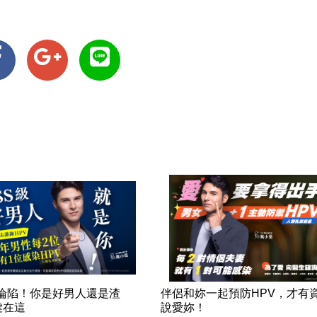
率淪陷！你是好男人還是渣
伴侶和妳一起預防HPV，才有
鍵在這
說愛妳！