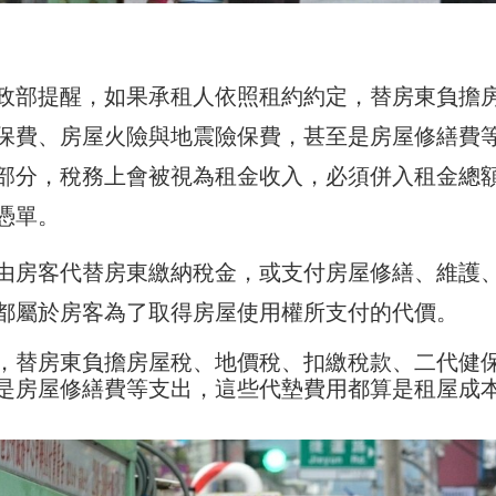
政部提醒，如果承租人依照租約約定，替房東負擔
保費、房屋火險與地震險保費，甚至是房屋修繕費
部分，稅務上會被視為租金收入，必須併入租金總
憑單。
由房客代替房東繳納稅金，或支付房屋修繕、維護
都屬於房客為了取得房屋使用權所支付的代價。
，替房東負擔房屋稅、地價稅、扣繳稅款、二代健
是房屋修繕費等支出，這些代墊費用都算是租屋成