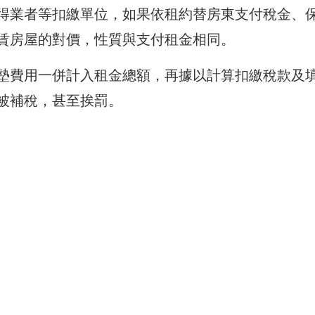
得業者等扣繳單位，如果依租約替房東支付稅金、
賃房屋的對價，性質與支付租金相同。
墊費用一併計入租金總額，再據以計算扣繳稅款及
被補稅，甚至挨罰。