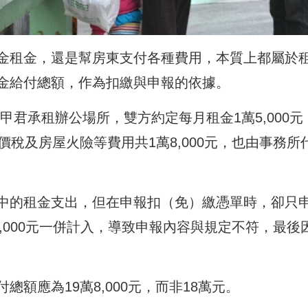
金租金，還是幫房東支付各種費用，本質上都屬於
金給付總額，作為扣繳與申報的依據。
甲君承租辦公場所，雙方約定每月租金1萬5,000元
價稅及房屋火險等費用共1萬8,000元，也由事務所
中的租金支出，但在申報扣（免）繳憑單時，卻只
8,000元一併計入，導致申報內容與規定不符，最後
額應為19萬8,000元，而非18萬元。