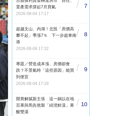
台股獲利資金轉進房市 自住、
/
7
置產需求撐起7月買氣
2026-08-04 17:17
超越文山、內湖！北投「房價高
/
8
攀不起」季漲7％ 下一步超車南
港
2026-08-06 17:32
專題／營造成本漲、房價卻會
/
9
跌？不景氣時「這些原因」能買
到便宜
2026-08-04 17:18
開胃解膩新主張 這一鍋以在地
/
10
百果與馬告熬製「緋澄鮮漾」果
酸雙湯