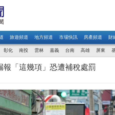
道
旅遊頻道
地方頻道
市場快訊
房產頻道
財
彰化
南投
雲林
嘉義
台南
高雄
屏東
漏報「這幾項」恐遭補稅處罰