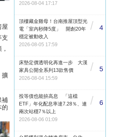
2026-08-04 17:17
頂樓藏金雞母！台南推屋頂型光
/
房屋
4
電「室內秒降5度」 開創20年
穩定被動收入
等支
2026-08-05 17:59
額，
床墊定價透明化再進一步 大漢
/
5
家具公開全系列13款售價
、擴
2026-08-04 15:59
投等債也能拚高息 「這檔
/
保補
6
ETF」年化配息率達7.28％、連
本的
兩次站穩7％以上
2026-08-06 01:09