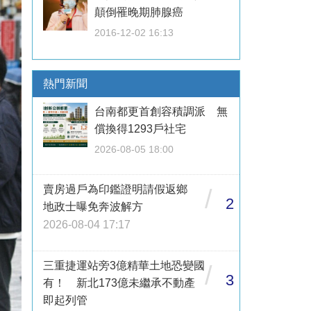
顛倒罹晚期肺腺癌
2016-12-02 16:13
熱門新聞
台南都更首創容積調派 無
償換得1293戶社宅
2026-08-05 18:00
賣房過戶為印鑑證明請假返鄉
/
2
地政士曝免奔波解方
2026-08-04 17:17
三重捷運站旁3億精華土地恐變國
/
3
有！ 新北173億未繼承不動產
即起列管