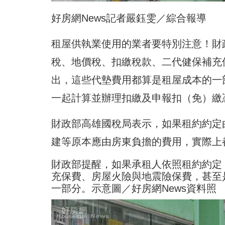
好房網News記者嚴鈺雯／綜合報導
租屋供執業使用的業者要特別注意！財
稅、地價稅、扣繳稅款、二代健保補充
出，這些代墊費用都算是租屋成本的一
一起計算並辦理扣繳及申報扣（免）繳
財政部高雄國稅局表示，如果租約約定
建等原本應由房東負擔的費用，實際上
財政部提醒，如果承租人依照租約約定
充保費、房屋火險與地震險保費，甚至
一部分。示意圖／好房網News資料照