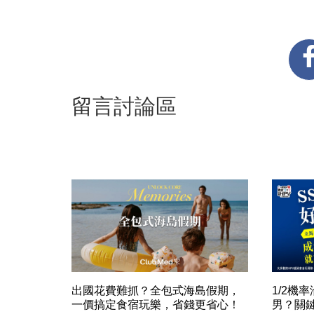
留言討論區
出國花費難抓？全包式海島假期，
1/2機
一價搞定食宿玩樂，省錢更省心！
男？關