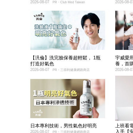
2026-08-07
2026-08-0
PR・Club Med Taiwan
【汎倫】洗完臉保養超輕鬆， 1瓶
宇威愛
打造好氣色
養，首購
2026-08-07
2026-08-0
PR・三得利健康網路商店
日本專利技術，男性氣色好明亮
上班看電
入手【
2026-08-07
PR・三得利健康網路商店