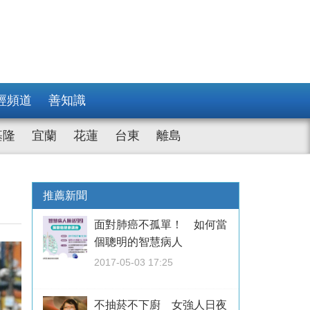
經頻道
善知識
基隆
宜蘭
花蓮
台東
離島
推薦新聞
面對肺癌不孤單！ 如何當
個聰明的智慧病人
2017-05-03 17:25
不抽菸不下廚 女強人日夜