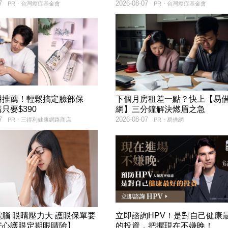
7
2026-08-07
PR・台灣癌症基金會
PR・台灣癌症基金會
用推薦！輕鬆搞定臉部保
下個月房租差一點？快上【易
只要$390
網】三分鐘解決燃眉之急
7
2026-08-07
PR・三得利健康網路商店
PR・易借網
腦 眼睛壓力大 護眼保單要
立即諮詢HPV！是對自己健康
安心護眼定期眼睛險】
的投資，把握現在不嫌晚！