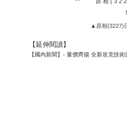
▲原相(3227)
【延伸閱讀】
【國內新聞】- 量價齊揚 全新攻克技