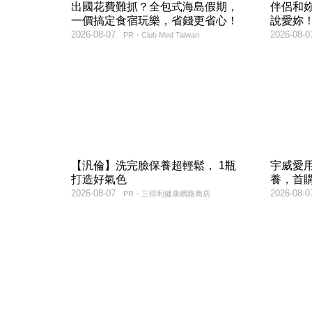
出國花費難抓？全包式海島假期，
伴侶和
一價搞定食宿玩樂，省錢更省心！
說愛妳
2026-08-07
2026-08-0
PR・Club Med Taiwan
【汎倫】洗完臉保養超輕鬆， 1瓶
宇威愛
打造好氣色
養，首購
2026-08-07
2026-08-0
PR・三得利健康網路商店