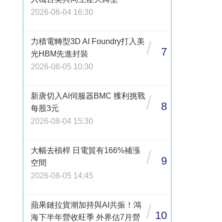
2026-08-04 16:30
力積電轉型3D AI Foundry打入美
/
7
光HBM先進封裝
2026-08-05 10:30
新唐切入AI伺服器BMC 獲利挑戰
/
8
每股3元
2026-08-04 15:30
大幅去槓桿 日電貿有166%補漲
/
9
空間
2026-08-05 14:45
蘋果鏈拉貨潮加持與AI共振！鴻
/
10
海下半年營收旺季 外界估7月營