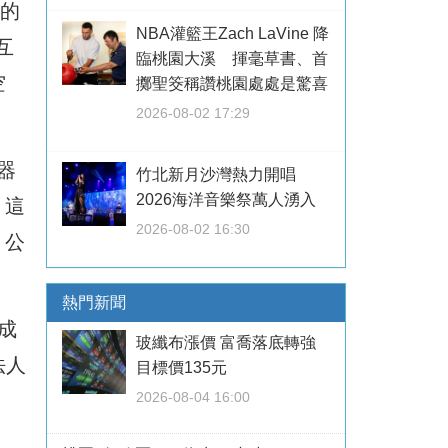
率的
NBA灌籃王Zach LaVine 降
互
臨桃園大溪 揮毫草書、首
空
擲聖筊稱讚桃園處處是驚喜
2026-08-02 17:29
器
竹北新月沙灣熱力開唱
2026海洋音樂祭萬人湧入
。這
2026-08-02 16:30
。公
熱門新聞
成
玻纖布漲價 富喬落底轉強
法人
目標價135元
2026-08-04 16:00