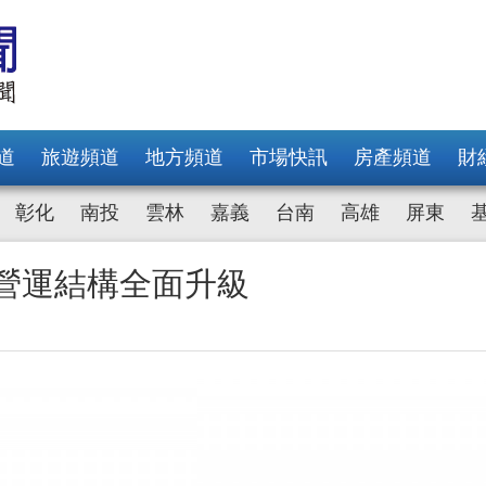
道
旅遊頻道
地方頻道
市場快訊
房產頻道
財
彰化
南投
雲林
嘉義
台南
高雄
屏東
 營運結構全面升級