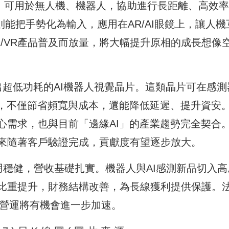
技術，可用於無人機、機器人，協助進行長距離、高效
則能把手勢化為輸入，應用在AR/AI眼鏡上，讓人機
/VR產品普及而放量，將大幅提升原相的成長想像
，推出超低功耗的AI機器人視覺晶片。這類晶片可在感測
賴，不僅節省頻寬與成本，還能降低延遲、提升資安
心需求，也與目前「邊緣AI」的產業趨勢完全契合
來隨著客戶驗證完成，貢獻度有望逐步放大。
用穩健，營收基礎扎實。機器人與AI感測新品切入高
比重提升，財務結構改善，為長線獲利提供保護。
的營運將有機會進一步加速。