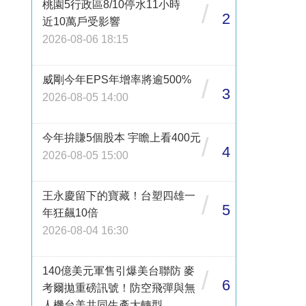
桃園5行政區8/10停水11小時
/
2
近10萬戶受影響
2026-08-06 18:15
威剛今年EPS年增率將逾500%
/
3
2026-08-05 14:00
今年拚賺5個股本 宇瞻上看400元
/
4
2026-08-05 15:00
王永慶留下的寶藏！台塑四雄一
/
5
年狂飆10倍
2026-08-04 16:30
140億美元軍售引爆美台聯防 麥
/
6
考爾拋重磅訊號！防空飛彈與無
人機台美共同生產大轉型