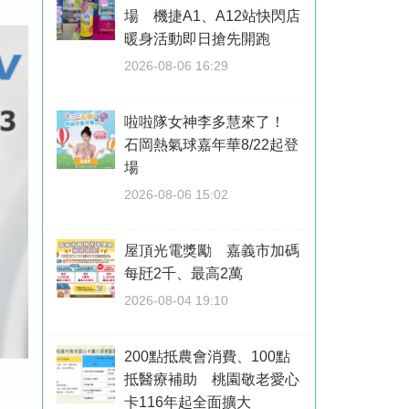
場 機捷A1、A12站快閃店
暖身活動即日搶先開跑
2026-08-06 16:29
啦啦隊女神李多慧來了！
石岡熱氣球嘉年華8/22起登
場
2026-08-06 15:02
屋頂光電獎勵 嘉義市加碼
每瓩2千、最高2萬
2026-08-04 19:10
200點抵農會消費、100點
抵醫療補助 桃園敬老愛心
卡116年起全面擴大