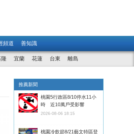
經頻道
善知識
基隆
宜蘭
花蓮
台東
離島
推薦新聞
桃園5行政區8/10停水11小
時 近10萬戶受影響
2026-08-06 18:15
桃園冷飲節8/21藝文特區登