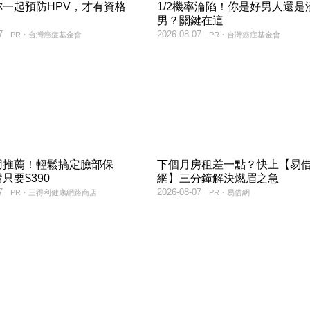
妳一起預防HPV，才有資格
1/2機率淪陷！你是好男人還是
！
男？關鍵在這
7
2026-08-07
PR・台灣癌症基金會
PR・台灣癌症基金會
用推薦！輕鬆搞定臉部保
下個月房租差一點？快上【易
只要$390
網】三分鐘解決燃眉之急
7
2026-08-07
PR・三得利健康網路商店
PR・易借網