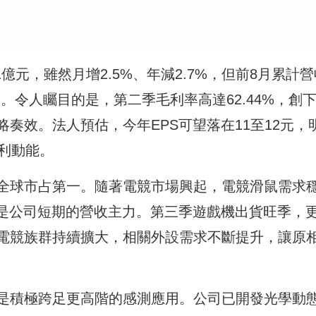
.41億元，雖然月增2.5%、年減2.7%，但前8月累計
6%。令人矚目的是，第二季毛利率高達62.44%，創
奏效。法人預估，今年EPS可望落在11至12元，
利動能。
居全球市占第一。隨著電競市場興起，電競滑鼠需求
仍是公司短期的營收主力。第三季遊戲機出貨旺季，
電競族群持續擴大，相關外設需求不斷提升，讓原
是積極跨足更高階的感測應用。公司已開發光學動