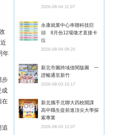
2026-08-04 11:07
永康就業中心串聯科技巨
營收
頭 8月份12場徵才直接卡
位
下近
2026-08-04 08:20
明年
新北市圖跨域借閱版圖 一
證暢通至新竹
穩步
2026-08-03 15:17
更成
相在
新北攜手北聯大四校開課
高中職生提前進頂尖大學探
索專業
態追
2026-08-03 12:07