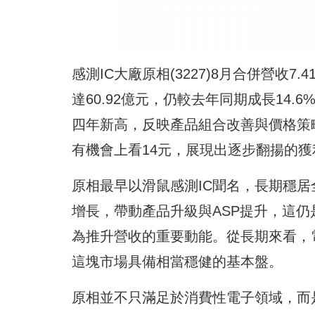
感測IC大廠原相(3227)8月合併營收7
達60.92億元，仍較去年同期成長14.
四年新高，反映產品組合改善與價格策略
有機會上看14元，展現出逐步翻揚的獲
原相最早以滑鼠感測IC聞名，長期穩
增長，帶動產品升級與ASP提升，這
為推升營收的重要動能。從長期來看，
這塊市場具備相當穩健的基本盤。
原相並不只滿足於消費性電子領域，而