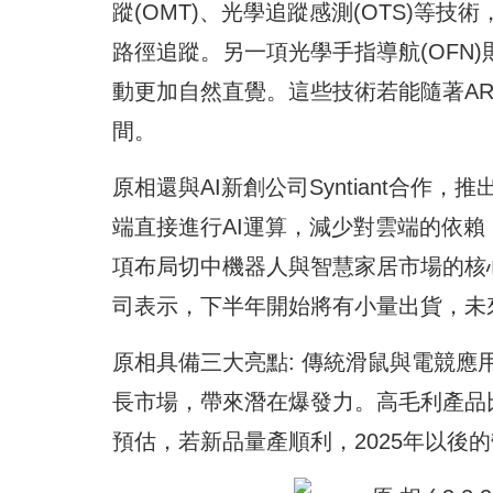
蹤(OMT)、光學追蹤感測(OTS)等
路徑追蹤。另一項光學手指導航(OFN)
動更加自然直覺。這些技術若能隨著AR
間。
原相還與AI新創公司Syntiant合作
端直接進行AI運算，減少對雲端的依
項布局切中機器人與智慧家居市場的核
司表示，下半年開始將有小量出貨，未
原相具備三大亮點: 傳統滑鼠與電競應
長市場，帶來潛在爆發力。高毛利產品
預估，若新品量產順利，2025年以後