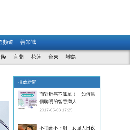
經頻道
善知識
基隆
宜蘭
花蓮
台東
離島
推薦新聞
面對肺癌不孤單！ 如何當
個聰明的智慧病人
2017-05-03 17:25
不抽菸不下廚 女強人日夜