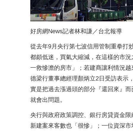
好房網News記者林和謙／台北報導
從去年9月央行第七波信用管制重拳打炒
都頗低迷，買氣大縮減，在這樣的市況
一救慘澹的房市」；若建商讓利情況越
德梁行董事總經理顏炳立2日受訪表示
實是把過去漲過頭的部分『還回來』而
就會出問題。
央行與政府政策調控、銀行房貸資金限
新建案來客數也「很慘」；一位資深市