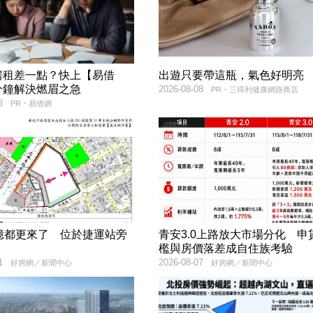
房租差一點？快上【易借
出遊只要帶這瓶，氣色好明亮
分鐘解決燃眉之急
2026-08-08
PR・三得利健康網路商店
8
PR・易借網
5億都更來了 位於捷運站旁
青安3.0上路放大市場分化 申
檻與房價落差成自住族考驗
1
2026-08-07
好房網／新聞中心
好房網／新聞中心