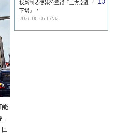
10
板新制若硬幹恐重蹈「土方之亂
下場」？
2026-08-06 17:33
可能
時，
，回