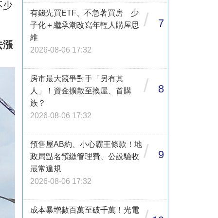
不少
有錢先買ETF、不急著買房 少
/
7
子化＋繼承潮改寫年輕人購屋思
維
去漲
2026-08-06 17:32
房市最大競爭對手「另有其
/
8
人」！資金擴散至換屋、首購
族？
2026-08-06 17:32
預售屋AB約、小心霸王條款！地
/
9
政局點名預繳管理費、公設驗收
最常違規
2026-08-06 17:32
成本暴增數百萬至破千萬！光電
/