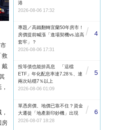
港
2026-08-06 17:32
專題／高鐵翻轉宜蘭50年房市！
/
4
房價提前喊漲「進場契機vs.追高
套牢」？
房市
2026-08-06 17:31
「救
，戴
投等債也能拚高息 「這檔
/
5
ETF」年化配息率達7.28％、連
其
兩次站穩7％以上
話，
2026-08-06 01:09
單憑房價、地價已靠不住？資金
/
6
減，
大遷徙「地產新印鈔機」出現
2026-08-07 18:28
因房