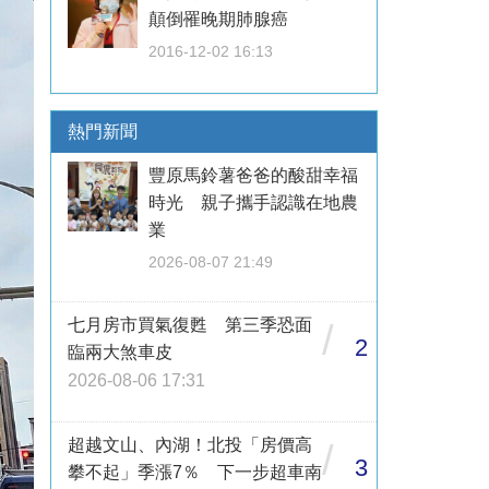
顛倒罹晚期肺腺癌
2016-12-02 16:13
熱門新聞
豐原馬鈴薯爸爸的酸甜幸福
時光 親子攜手認識在地農
業
2026-08-07 21:49
七月房市買氣復甦 第三季恐面
/
2
臨兩大煞車皮
2026-08-06 17:31
超越文山、內湖！北投「房價高
/
3
攀不起」季漲7％ 下一步超車南