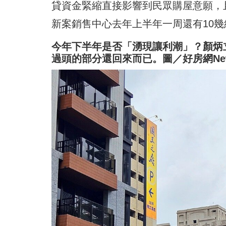
貸資金緊縮直接影響到民眾購屋意願，
新案銷售中心去年上半年一周還有10幾
今年下半年是否「湧現讓利潮」？顏炳
過頭的部分還回來而已。圖／好房網Ne