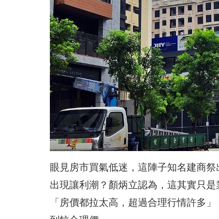
眼見房市買氣低迷，這陣子知名建商祭
出現讓利潮？顏炳立認為，這其實只是
「房價都拉太高，超過合理行情許多」