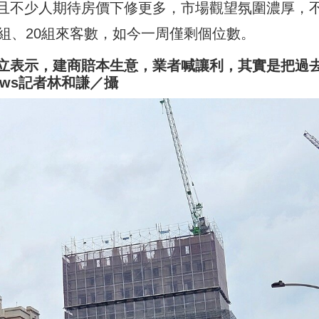
且不少人期待房價下修更多，市場觀望氛圍濃厚，
組、20組來客數，如今一周僅剩個位數。
立表示，建商賠本生意，業者喊讓利，其實是把過
ws記者林和謙／攝