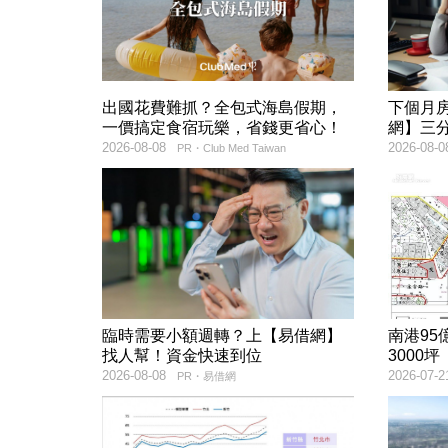
出國花費難抓？全包式海島假期，
下個月
一價搞定食宿玩樂，省錢更省心！
網】三
2026-08-08
2026-08-0
PR・Club Med Taiwan
臨時需要小額週轉？上【易借網】
南港9
找人幫！資金快速到位
3000坪
2026-08-08
2026-07-2
PR・易借網