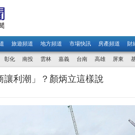
道
旅遊頻道
地方頻道
市場快訊
房產頻道
財
彰化
南投
雲林
嘉義
台南
高雄
屏東
商讓利潮」？顏炳立這樣說