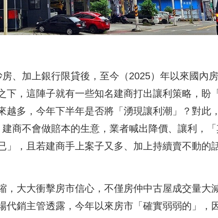
房、加上銀行限貸後，至今（2025）年以來國內
之下，這陣子就有一些知名建商打出讓利策略，盼
來越多，今年下半年是否將「湧現讓利潮」？對此
，建商不會做賠本的生意，業者喊出降價、讓利，「
已」，且若建商手上案子又多、加上持續賣不動的
縮，大大衝擊房市信心，不僅房仲中古屋成交量大
場代銷主管透露，今年以來房市「確實弱弱的」，