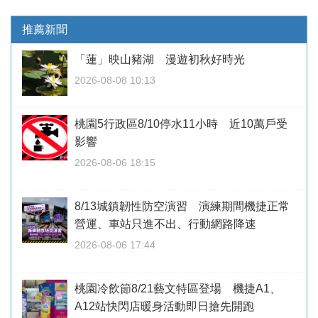
推薦新聞
「蓮」映山豬湖 漫遊初秋好時光
2026-08-08 10:13
桃園5行政區8/10停水11小時 近10萬戶受
影響
2026-08-06 18:15
8/13城鎮韌性防空演習 演練期間機捷正常
營運、車站只進不出、行動網路降速
2026-08-06 17:44
桃園冷飲節8/21藝文特區登場 機捷A1、
A12站快閃店暖身活動即日搶先開跑