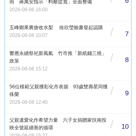
6
雨 蔣萬安指示「料敵從寬」全面整備
2026-08-06 16:00
五峰鄉果農搶收水梨 徐欣瑩臉書發起認購
/
7
2026-08-08 10:07
響應永續祭祀新風氣 竹市推「新紙錢三燒」
/
8
政策
2026-08-06 15:12
56位模範父親獲彰化市表揚 93歲雙壽星同獲
/
9
殊榮
2026-08-08 12:40
父親遺愛化作希望力量 六子女捐贈家扶南投
/
10
映全號延續善的循環
2026-08-08 15:22