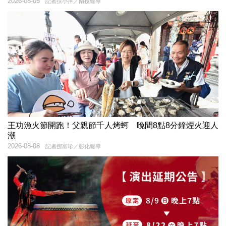
2026-08-05
記者扶小萍／南投報導
王功漁火節開跑！父親節千人烤蚵 晚間8點8分鐘煙火迎人
潮
2026-08-08
記者鄧富珍／彰化報導