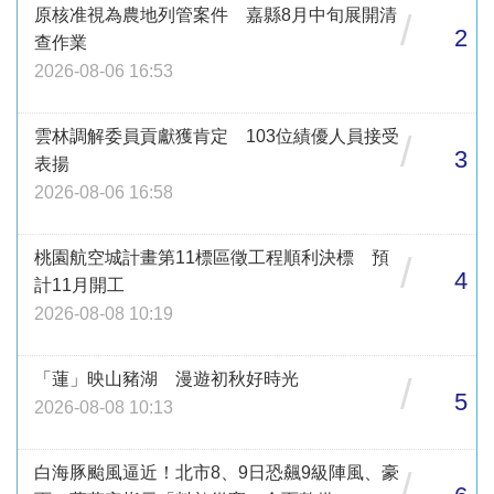
原核准視為農地列管案件 嘉縣8月中旬展開清
/
2
查作業
2026-08-06 16:53
雲林調解委員貢獻獲肯定 103位績優人員接受
/
3
表揚
2026-08-06 16:58
桃園航空城計畫第11標區徵工程順利決標 預
/
4
計11月開工
2026-08-08 10:19
「蓮」映山豬湖 漫遊初秋好時光
/
5
2026-08-08 10:13
白海豚颱風逼近！北市8、9日恐飆9級陣風、豪
/