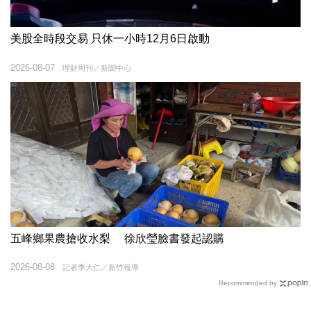
美股全時段交易 只休一小時12月6日啟動
2026-08-07
理財周刊／新聞中心
五峰鄉果農搶收水梨 徐欣瑩臉書發起認購
2026-08-08
記者季大仁／新竹報導
Recommended by