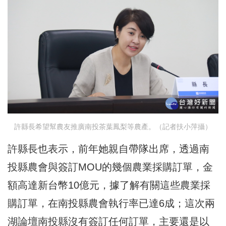
許縣長希望幫農友推廣南投茶葉鳳梨等農產。（記者扶小萍攝）
許縣長也表示，前年她親自帶隊出席，透過南
投縣農會與簽訂MOU的幾個農業採購訂單，金
額高達新台幣10億元，據了解有關這些農業採
購訂單，在南投縣農會執行率已達6成；這次兩
湖論壇南投縣沒有簽訂任何訂單，主要還是以