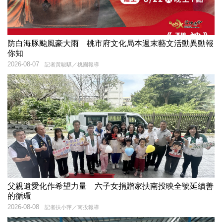
防白海豚颱風豪大雨 桃市府文化局本週末藝文活動異動報
你知
2026-08-07
記者黃駿騏／桃園報導
父親遺愛化作希望力量 六子女捐贈家扶南投映全號延續善
的循環
2026-08-08
記者扶小萍／南投報導