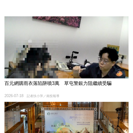
百元網購雨衣落陷阱噴3萬 草屯警銀力阻繼續受騙
2026-07-18
記者扶小萍／南投報導