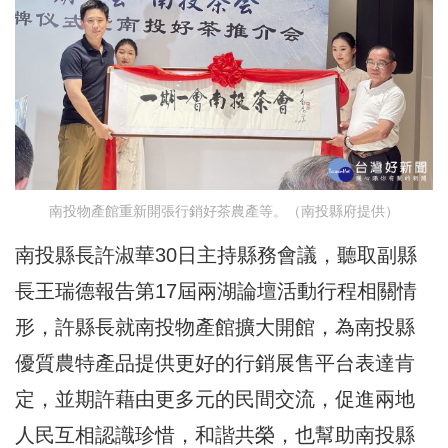
南投物產館重新開張行銷好茶農產等。（南投縣府提供）
南投縣長許淑華30日主持縣務會議，聽取副縣
長王瑞德報告第17屆兩湖論壇活動行程相關情
形，許縣長就南投物產館擴大開館，為南投縣
優質農特產品提供更好的行銷展售平台表達肯
定，並期許藉由更多元的民間交流，促進兩地
人民互相認識珍惜，和諧共榮，也幫助南投縣