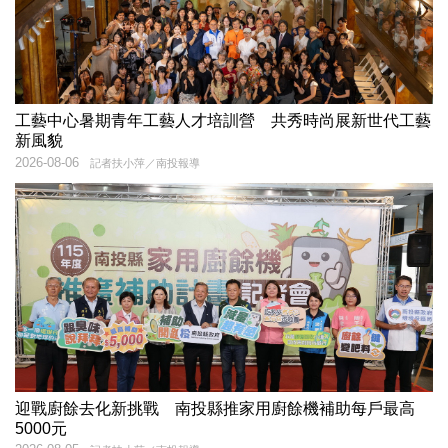
工藝中心暑期青年工藝人才培訓營 共秀時尚展新世代工藝
新風貌
2026-08-06
記者扶小萍／南投報導
迎戰廚餘去化新挑戰 南投縣推家用廚餘機補助每戶最高
5000元