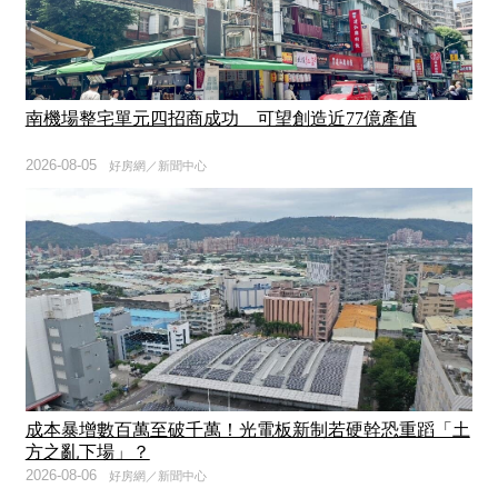
南機場整宅單元四招商成功 可望創造近77億產值
2026-08-05
好房網／新聞中心
成本暴增數百萬至破千萬！光電板新制若硬幹恐重蹈「土
方之亂下場」？
2026-08-06
好房網／新聞中心