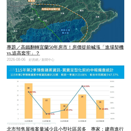
專題／高鐵翻轉宜蘭50年房市！房價提前喊漲「進場契機
vs.追高套牢」？
2026-08-06
好房網／新聞中心
北市預售屋推案量減少且小型社區居多 專家：建商進行