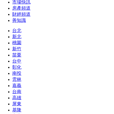
市場快訊
房產頻道
財經頻道
善知識
台北
新北
桃園
新竹
苗栗
台中
彰化
南投
雲林
嘉義
台南
高雄
屏東
基隆