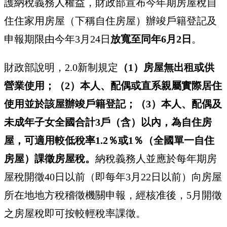
護納稅義務人權益，財政部宣布今年期房屋稅自
住住家用房屋（下稱自住房屋）辦竣戶籍登記及
申報期限由今年3月24日
放寬至同年6月2日
。
財政部說明，2.0新制規定
（1）房屋無出租或供
營業使用；（2）本人、配偶或直系親屬實際居住
使用並於該屋辦竣戶籍登記；（3）本人、配偶及
未成年子女全國合計3戶（含）以內，為自住房
屋，可適用較低稅率1.2％或1％（全國單一自住
房屋）課徵房屋稅。
納稅義務人並應於每年期房
屋稅開徵40日以前（即每年3月22日以前）向房屋
所在地地方稅稽徵機關申報，經核准後，5月開徵
之房屋稅即可按較輕稅率課徵。