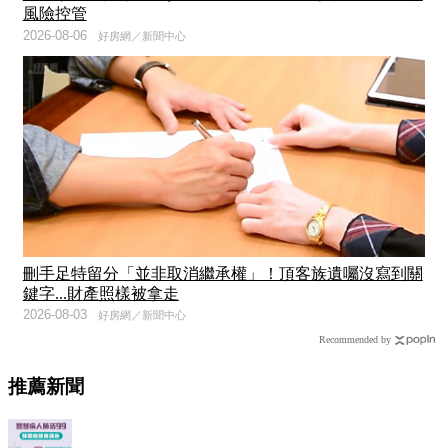
風險控管
2026-08-06
好房網／新聞中心
刪手足特留分「並非取消繼承權」！頂客族遺囑沒寫到關
鍵字...財產照樣被拿走
2026-08-03
好房網／新聞中心
Recommended by
推薦新聞