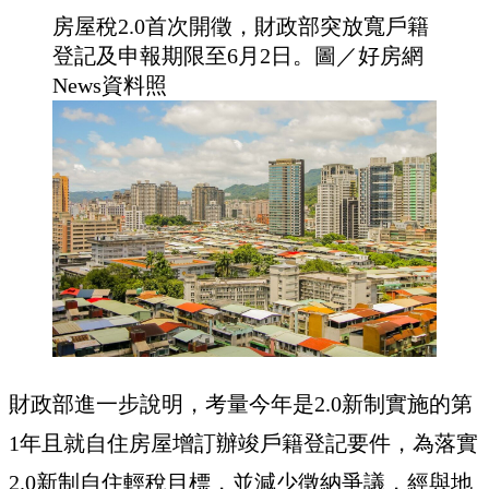
房屋稅2.0首次開徵，財政部突放寬戶籍
登記及申報期限至6月2日。圖／好房網
News資料照
財政部進一步說明，考量今年是2.0新制實施的第
1年且就自住房屋增訂辦竣戶籍登記要件，為落實
2.0新制自住輕稅目標，並減少徵納爭議，經與地