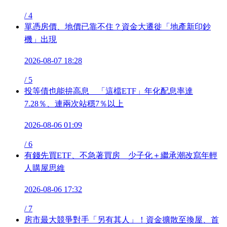
/
4
單憑房價、地價已靠不住？資金大遷徙「地產新印鈔
機」出現
2026-08-07 18:28
/
5
投等債也能拚高息 「這檔ETF」年化配息率達
7.28％、連兩次站穩7％以上
2026-08-06 01:09
/
6
有錢先買ETF、不急著買房 少子化＋繼承潮改寫年輕
人購屋思維
2026-08-06 17:32
/
7
房市最大競爭對手「另有其人」！資金擴散至換屋、首