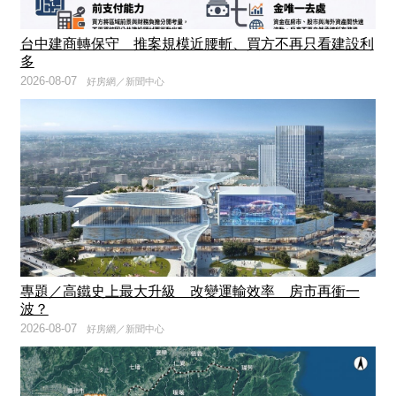
台中建商轉保守 推案規模近腰斬、買方不再只看建設利
多
2026-08-07
好房網／新聞中心
專題／高鐵史上最大升級 改變運輸效率 房市再衝一
波？
2026-08-07
好房網／新聞中心