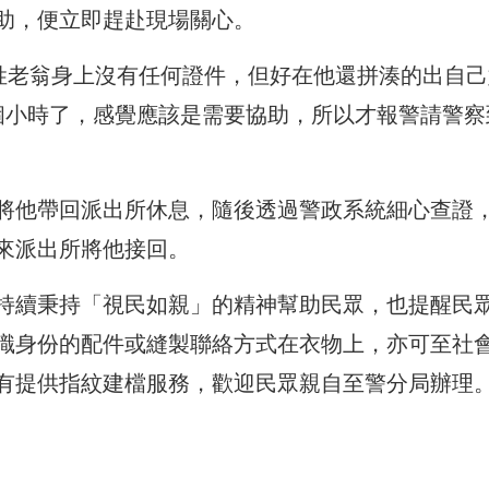
助，便立即趕赴現場關心。
石姓老翁身上沒有任何證件，但好在他還拼湊的出自己
個小時了，感覺應該是需要協助，所以才報警請警察
將他帶回派出所休息，隨後透過警政系統細心查證
來派出所將他接回。
持續秉持「視民如親」的精神幫助民眾，也提醒民
識身份的配件或縫製聯絡方式在衣物上，亦可至社
有提供指紋建檔服務，歡迎民眾親自至警分局辦理