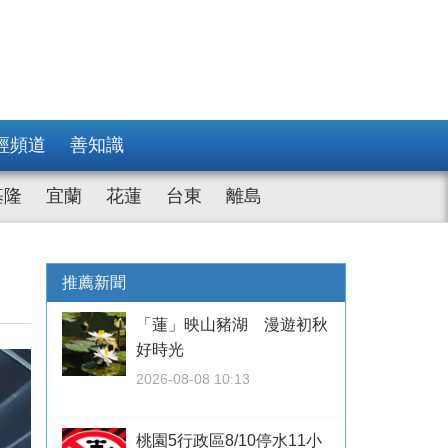
經頻道
善知識
基隆
宜蘭
花蓮
台東
離島
推薦新聞
「蓮」映山豬湖 漫遊初秋
好時光
2026-08-08 10:13
桃園5行政區8/10停水11小