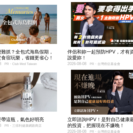
費難抓？全包式海島假期，
伴侶和妳一起預防HPV，才有
定食宿玩樂，省錢更省心！
說愛妳！
8
2026-08-08
PR・Club Med Taiwan
PR・台灣癌症基金會
要帶這瓶，氣色好明亮
立即諮詢HPV！是對自己健康
的投資，把握現在不嫌晚！
8
PR・三得利健康網路商店
2026-08-08
PR・台灣癌症基金會