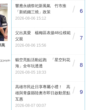
響應永續祭祀新風氣 竹市推
/
6
「新紙錢三燒」政策
2026-08-06 15:12
父出真愛 楊梅區表揚46位模範
/
7
父親
3萬
2026-08-06 15:56
貓空亮點活動起跑 「星空到花
/
8
海」全年玩透透
2026-08-05 18:33
高雄市民赴日享專屬小禮！ 高
/
9
雄與青森縣陸奧市即日啟動景點
互惠
2026-08-07 00:07