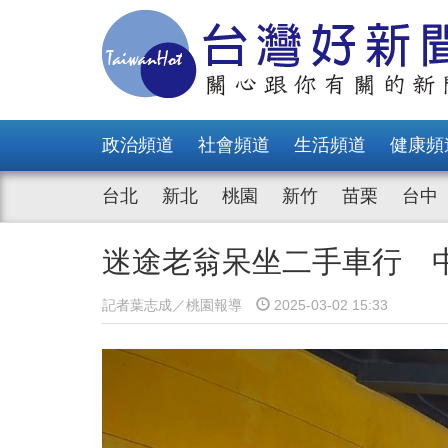
政治頻道
社會頻道
生活頻道
健康頻
台北
新北
桃園
新竹
苗栗
台中
迷途老翁呆坐二手車行 
記者葉志成／桃園報導
2025-03-02 15:33