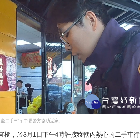
坐二手車行 中壢警方協助返家。
宜橙，於3月1日下午4時許接獲轄內熱心的二手車行