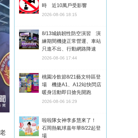
時 近10萬戶受影響
2026-08-06 18:15
8/13城鎮韌性防空演習 演
練期間機捷正常營運、車站
只進不出、行動網路降速
2026-08-06 17:44
桃園冷飲節8/21藝文特區登
場 機捷A1、A12站快閃店
暖身活動即日搶先開跑
2026-08-06 16:29
啦啦隊女神李多慧來了！
石岡熱氣球嘉年華8/22起登
老
場