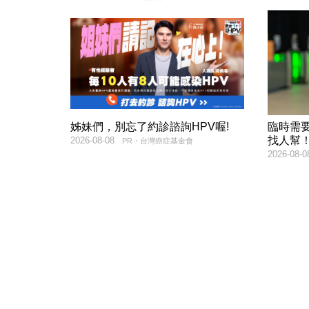
姊妹們，別忘了約診諮詢HPV喔!
臨時需
找人幫
2026-08-08
PR・台灣癌症基金會
2026-08-0