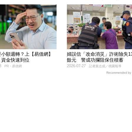
要小額週轉？上【易借網】
婦誤信「改命消災」詐術險失1
！資金快速到位
餘元 警成功攔阻保住積蓄
8
2026-07-27
PR・易借網
記者葉志成／桃園報導
Recommended by