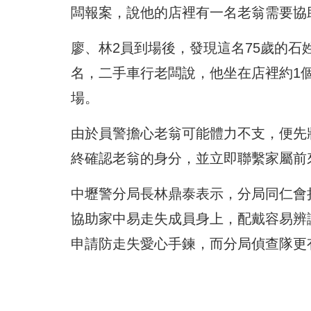
闆報案，說他的店裡有一名老翁需要協
廖、林2員到場後，發現這名75歲的
名，二手車行老闆說，他坐在店裡約1
場。
由於員警擔心老翁可能體力不支，便先
終確認老翁的身分，並立即聯繫家屬前
中壢警分局長林鼎泰表示，分局同仁會
協助家中易走失成員身上，配戴容易辨
申請防走失愛心手鍊，而分局偵查隊更