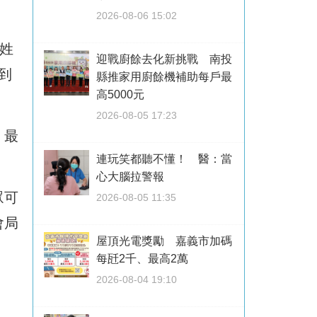
2026-08-06 15:02
姓
迎戰廚餘去化新挑戰 南投
到
縣推家用廚餘機補助每戶最
高5000元
2026-08-05 17:23
，最
連玩笑都聽不懂！ 醫：當
心大腦拉警報
眾可
2026-08-05 11:35
會局
屋頂光電獎勵 嘉義市加碼
。
每瓩2千、最高2萬
2026-08-04 19:10