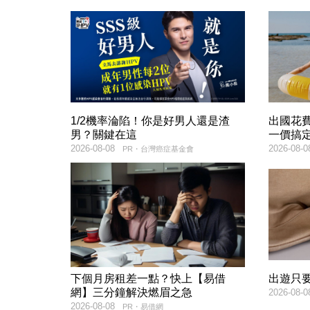
1/2機率淪陷！你是好男人還是渣
出國花
男？關鍵在這
一價搞
2026-08-08
2026-08-0
PR・台灣癌症基金會
下個月房租差一點？快上【易借
出遊只
網】三分鐘解決燃眉之急
2026-08-0
2026-08-08
PR・易借網