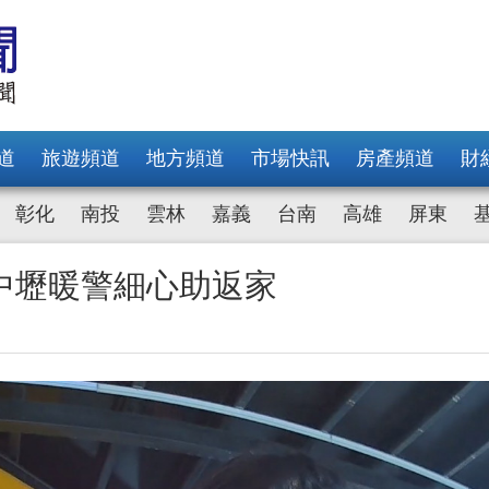
道
旅遊頻道
地方頻道
市場快訊
房產頻道
財
彰化
南投
雲林
嘉義
台南
高雄
屏東
中壢暖警細心助返家