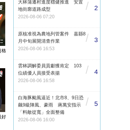
大林蒲遷村進度穩健推進 安置
/
2
地街廓道路成型
2026-08-06 07:20
原核准視為農地列管案件 嘉縣8
/
3
月中旬展開清查作業
2026-08-06 16:53
資格
雲林調解委員貢獻獲肯定 103
/
4
位績優人員接受表揚
2026-08-06 16:58
白海豚颱風逼近！北市8、9日恐
/
5
飆9級陣風、豪雨 蔣萬安指示
「料敵從寬」全面整備
最好
2026-08-06 16:00