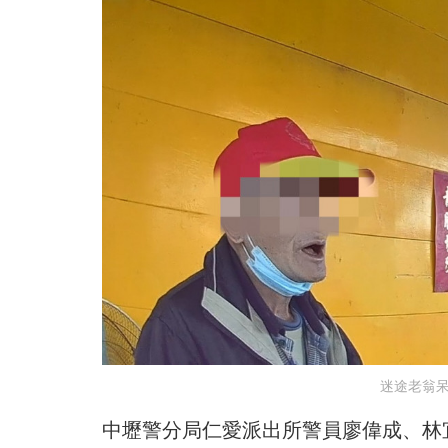
迷途老翁呆
中壢警分局仁愛派出所警員廖偉成、林