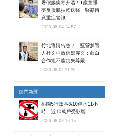
暑假腸病毒升溫！1歲童睡
夢反覆肌抽躍送醫 醫籲留
意重症警訊
2026-08-04 14:57
竹北選情告急？ 藍營參選
人杜文中致信鄭麗文：藍白
合作絕不能喪失尊嚴
2026-08-04 11:28
熱門新聞
桃園5行政區8/10停水11小
時 近10萬戶受影響
2026-08-06 18:15