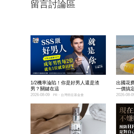
留言討論區
1/2機率淪陷！你是好男人還是渣
出國花
男？關鍵在這
一價搞
2026-08-09
2026-08-0
PR・台灣癌症基金會