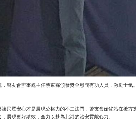
境，警友會辦事處主任蔡東霖頒發獎金慰問有功人員，激勵士氣
要讓民眾安心才是展現公權力的不二法門，警友會始終站在後方
力，展現更好績效，全力以赴為北港的治安貢獻心力。