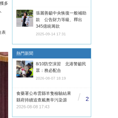
獲多
人
張麗善籲中央恢復一般補助
款 公告財力等級、釋出
345億統籌款
往表
2025-09-14 17:31
熱門新聞
8/10防空演習 北港警籲民
眾：務必配合
2026-08-07 18:19
食藥署公布雲縣羊隻檢驗結果
/
2
縣府持續追查戴奧辛污染源
2026-08-08 17:43