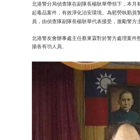
北港警分局偵查隊在副隊長楊耿華帶領下，本月
起毒品案件，有效淨化治安環境。為慰勞執勤員
員，由偵查隊副隊長楊耿華代表接受，激勵警方
北港警友會辦事處主任蔡東霖對於警方處理案件
揚各有功人員。