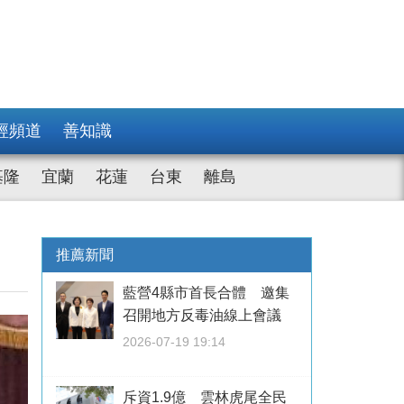
經頻道
善知識
基隆
宜蘭
花蓮
台東
離島
推薦新聞
藍營4縣市首長合體 邀集
召開地方反毒油線上會議
2026-07-19 19:14
斥資1.9億 雲林虎尾全民