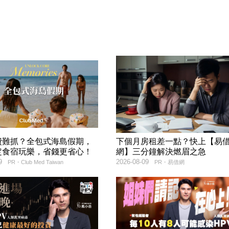
費難抓？全包式海島假期，
下個月房租差一點？快上【易
定食宿玩樂，省錢更省心！
網】三分鐘解決燃眉之急
9
2026-08-09
PR・Club Med Taiwan
PR・易借網