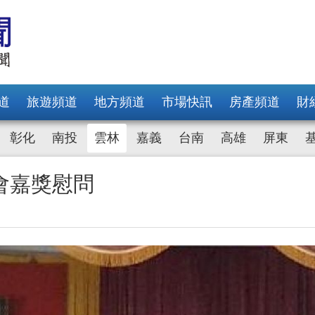
道
旅遊頻道
地方頻道
市場快訊
房產頻道
財
彰化
南投
雲林
嘉義
台南
高雄
屏東
會嘉獎慰問