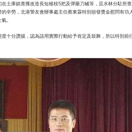
初在土庫鎮查獲改造長短槍枝5把及彈藥刀械等，且水林分駐所查
警的辛勞，北港警友會辦事處主任蔡東霖特別頒發獎金慰問有功
士氣。
態度十分讚揚，認為該用實際行動給予肯定及鼓舞，所以特別前