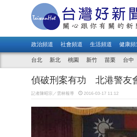
政治頻道
社會頻道
生活頻道
健康頻
台北
新北
桃園
新竹
苗栗
台中
偵破刑案有功 北港警友
記者陳昭宗／雲林報導
2016-03-17 11:12