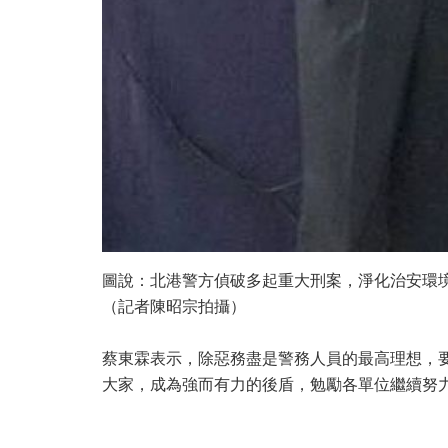
圖說：北港警方偵破多起重大刑案，淨化治安環
（記者陳昭宗拍攝）
蔡東霖表示，除惡務盡是警務人員的最高理想，
大家，成為強而有力的後盾，勉勵各單位繼續努