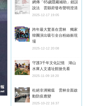
網傳「65歲隱藏補助」錯誤
說法 雲縣府發布聲明澄清
2025-12-17 19:05
跨年最大驚喜在雲林 獨家
韓團演出吸引全台粉絲衝現
場
2025-12-12 20:08
守護3千年文化記憶 湖山
水庫人文遺址館搶先看
2025-11-09 18:20
杜絕非洲豬瘟 雲林全面啟
動防疫應變
2025-10-22 16:37