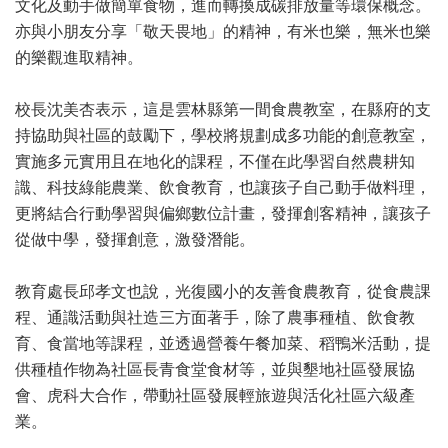
文化及動手做簡單食物，進而轉換成碳排放量等環保概念。
亦與小朋友分享「敬天畏地」的精神，有米也樂，無米也樂
的樂觀進取精神。
校長沈美杏表示，這是雲林縣第一間食農教室，在縣府的支
持協助與社區的鼓勵下，學校將規劃成多功能的創意教室，
實施多元實用且在地化的課程，不僅在此學習自然農耕知
識、科技綠能農業、飲食教育，也讓孩子自己動手做料理，
更將結合行動學習與偏鄉數位計畫，發揮創客精神，讓孩子
從做中學，發揮創意，激發潛能。
教育處長邱孝文也說，光復國小的友善食農教育，從食農課
程、通識活動與社造三方面著手，除了農事種植、飲食教
育、食當地等課程，並透過營養午餐加菜、稻鴨米活動，提
供種植作物為社區長青食堂食材等，並與墾地社區發展協
會、虎科大合作，帶動社區發展輕旅遊與活化社區六級產
業。