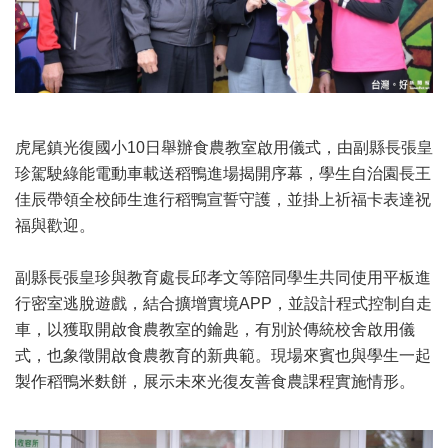
虎尾鎮光復國小10日舉辦食農教室啟用儀式，由副縣長張皇
珍駕駛綠能電動車載送稻鴨進場揭開序幕，學生自治園長王
佳辰帶領全校師生進行稻鴨宣誓守護，並掛上祈福卡表達祝
福與歡迎。
副縣長張皇珍與教育處長邱孝文等陪同學生共同使用平板進
行密室逃脫遊戲，結合擴增實境APP，並設計程式控制自走
車，以獲取開啟食農教室的鑰匙，有別於傳統校舍啟用儀
式，也象徵開啟食農教育的新典範。現場來賓也與學生一起
製作稻鴨米麩餅，展示未來光復友善食農課程實施情形。