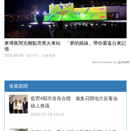
東博夜間光雕點亮舊火車站 「夢的路線」帶你重返台東記
憶
2026-08-09
地方中心／台東報導
Recommended by
推薦新聞
藍營4縣市首長合體 邀集召開地方反毒油
線上會議
2026-07-19 19:14