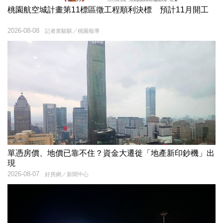
桃園航空城計畫第11標區徵工程順利決標 預計11月開工
2026-08-08
記者黃駿騏／桃園報導
單憑房價、地價已靠不住？資金大遷徙「地產新印鈔機」出
現
2026-08-07
好房網／新聞中心