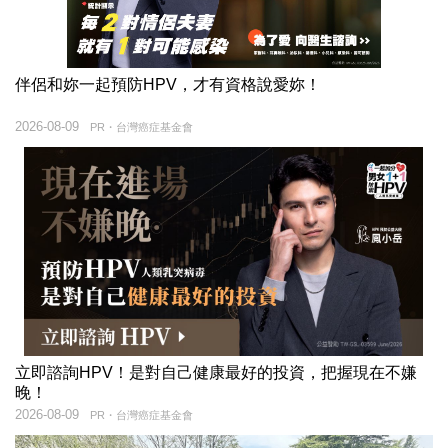
伴侶和妳一起預防HPV，才有資格說愛妳！
2026-08-09
PR・台灣癌症基金會
立即諮詢HPV！是對自己健康最好的投資，把握現在不嫌
晚！
2026-08-09
PR・台灣癌症基金會